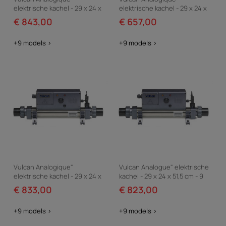
elektrische kachel - 29 x 24 x
elektrische kachel - 29 x 24 x
65 cm - 15 kW draaistroom -
51.5 cm - 3 kW eenfase - Grijs
€ 843,00
€ 657,00
Grijs
+9 models >
+9 models >
Vulcan Analogique"
Vulcan Analogue" elektrische
elektrische kachel - 29 x 24 x
kachel - 29 x 24 x 51,5 cm - 9
65 cm - 12 kW draaistroom -
kW draaistroom - Grijs
€ 833,00
€ 823,00
Grijs
+9 models >
+9 models >