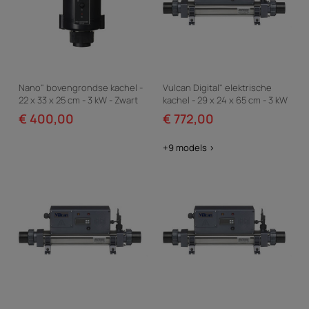
Nano" bovengrondse kachel -
Vulcan Digital" elektrische
22 x 33 x 25 cm - 3 kW - Zwart
kachel - 29 x 24 x 65 cm - 3 kW
eenfase - Grijs
€ 400,00
€ 772,00
+9 models >