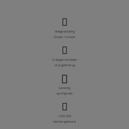
Veilige betaling
3x keer / 4x keer
14 dagen tevreden
of je geld terug
Levering
op afspraak
1.000.000
klanten geleverd