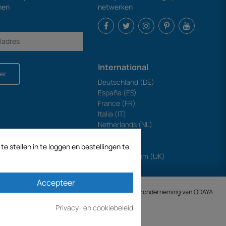
nen
netwerken
International
er
Deutschland (DE)
España (ES)
France (FR)
Italia (IT)
Netherlands (NL)
Polska (PL)
Portugal (PT)
e stellen in te loggen en bestellingen te
United Kingdom (UK)
Accepteer
ECODIS.SA opgericht op 04/11/1998 is een dochteronderneming van ODAYA ​​​​
Privacy- en cookiebeleid