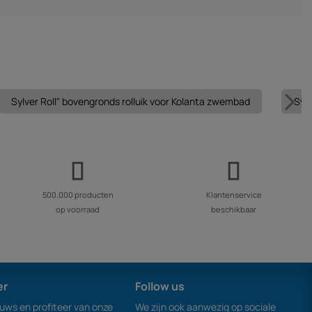
Sylver Roll" bovengronds rolluik voor Kolanta zwembad
Syl
500.000 producten
Klantenservice
op voorraad
beschikbaar
er
Follow us
euws en profiteer van onze
We zijn ook aanwezig op sociale