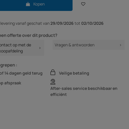
Kopen
r
levering vanaf
geschat van
29/09/2026
tot
02/10/2026
een offerte over dit product?
ntact op met de
Vragen & antwoorden
koopafdeling
egrepen :
of 14 dagen geld terug
Veilige betaling
op afspraak
After-sales service beschikbaar en
efficiënt