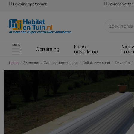
Levering op afspraak
Tevreden of te
MENU
Flash-
Nieu
Opruiming
uitverkoop
prod
Home
Zwembad
Zwembadbeveiliging
Rolluik zwembad
Sylver Roll