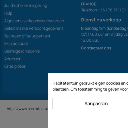
FRANCE
Juridische kennisgeving
Telefoon:
+33 1 76 31 11 61
Hulp
Dienst na verkoop
Algemene verkoopsvoorwaarden
Maandag t/m donderdag 
Beleid Inzake Persoonsgegevens
tot 17.00 uur en vrijdag v
Tevreden of terugbetaald
16.00 uur.
Mijn account
Contacteer ons
Bestelgeschiedenis
Adressen
Onze gidsen
Habitatentuin gebruikt eigen cookies en c
plaatsen. Om toestemming te geven voor h
Aanpassen
https://www.habitatentuin.nl is een site van het bedrijf GECODIS SA met e