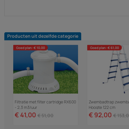
Producten uit dezelfde categorie
Goed plan -€ 10,00
Goed plan -€ 61,00
Filtratie met filter cartridge RX600
Zwembadtrap zwembad
- 2,3 m3/uur
Hoogte 122 cm
€ 41,00
€ 92,00
€ 51,00
€ 153,