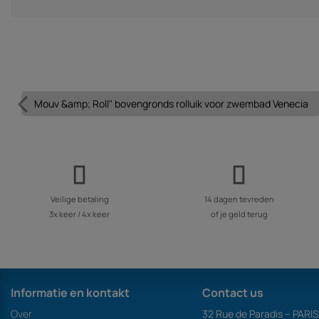
Mouv &amp; Roll" bovengronds rolluik voor zwembad Venecia
Veilige betaling
14 dagen tevreden
3x keer / 4x keer
of je geld terug
Informatie en kontakt
Contact us
Over
32 Rue de Paradis – PARI