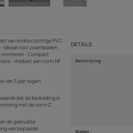
akt van ondoorzichtige PVC
DETAILS
s - Ideaal voor zwembaden
e monteren - Compact
latie - Voldoet aan norm NF
Beschrijving :
e van 3 jaar tegen
rwaarde dat de bedrading is
stemming met de norm C
van de gebruikte
ding van bepaalde
Bladen :