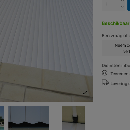
Beschikbaa
Een vraag of 
Neem co
ver
Diensten inb
Tevreden 
Levering 