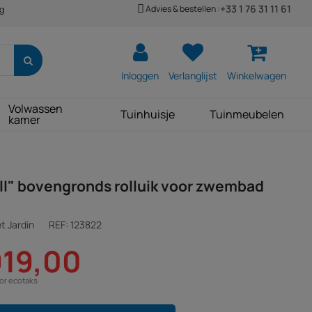
+33 1 76 31 11 61
Advies & bestellen :
ng
Inloggen
Verlanglijst
Winkelwagen
Volwassen
Tuinhuisje
Tuinmeubelen
kamer
ll" bovengronds rolluik voor zwembad
t Jardin
REF:
123822
919,00
oor ecotaks