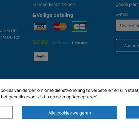
Kundendienst melden
goede plan
E-mail
Veilige betaling
van 9.00
an 9.00 tot
Abonne
ookies van derden om onze dienstverlening te verbeteren en u in staat t
et gebruik ervan, klikt u op de knop 'Accepteren'.
Alle cookies weigeren
en kapitaal van € 187.203,29, 32 Rue de Paradis - PARIJS 75010 (FRANKRIJK). G
HOLDING met een kapitaal van 2.750.640,00 EURO.
AL ONZE PROMOTIES ZIJN GELDIG ZOALS VOORRADEN BESCHIKBAAR