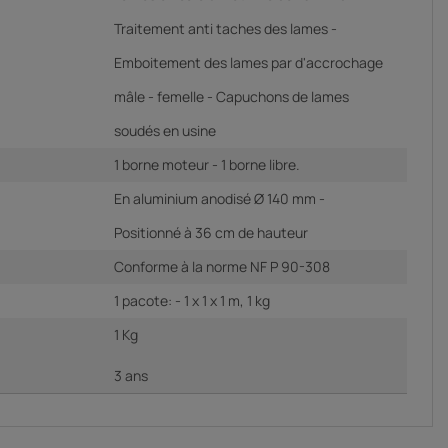
Traitement anti taches des lames -
Emboitement des lames par d'accrochage
mâle - femelle - Capuchons de lames
soudés en usine
1 borne moteur - 1 borne libre.
En aluminium anodisé Ø 140 mm -
Positionné à 36 cm de hauteur
Conforme à la norme NF P 90-308
1 pacote: - 1 x 1 x 1 m, 1 kg
1 Kg
3 ans