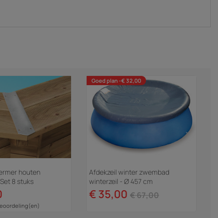
Goed plan -€ 32,00
ermer houten
Afdekzeil winter zwembad
Set 8 stuks
winterzeil - Ø 457 cm
0
€ 35,00
€ 67,00
Beoordeling(en)