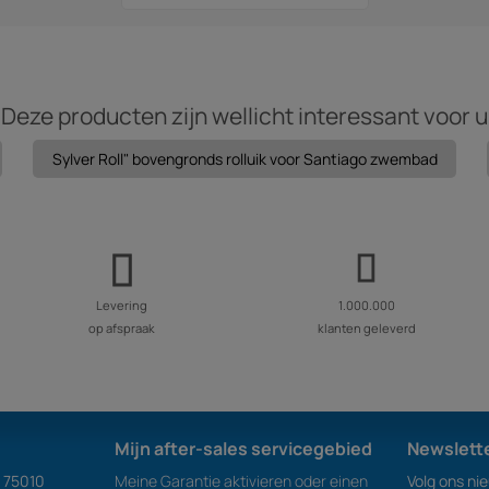
Deze producten zijn wellicht interessant voor u
Sylver Roll" bovengronds rolluik voor Santiago zwembad
Levering
1.000.000
op afspraak
klanten geleverd
Mijn after-sales servicegebied
Newslett
S 75010
Meine Garantie aktivieren oder einen
Volg ons ni