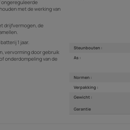
f ongereguleerde
houden met de werking van
et drijfvermogen, de
amellen.
tterij 1 jaar.
Steunbouten :
en, vervorming door gebruik
As :
 of onderdompeling van de
Normen :
Verpakking :
Gewicht :
Garantie