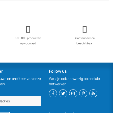
500.000 producten
Klantenservice
op voorraad
beschikbaar
er
Follow us
euws en profiteer van onze
We zijn ook aanwezig op sociale
nen
netwerken