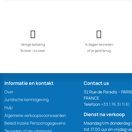
Veilige betaling
14 dagen tevreden
3x keer / 4x keer
of je geld terug
Informatie en kontakt
Contact us
Over
32 Rue de Paradis – PARI
FRANCE
Juridische kennisgeving
Telefoon:
+33 1 76 31 11 61
Hulp
Dienst na verkoop
Algemene verkoopsvoorwaarden
Maandag t/m donderdag 
Beleid Inzake Persoonsgegevens
tot 17.00 uur en vrijdag v
Tevreden of terugbetaald