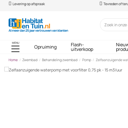
Levering op afspraak
Tevreden of te
MENU
Flash-
Nieu
Opruiming
uitverkoop
prod
Home
Zwembad
Behandeling zwembad
Pomp
Zelfaanzuigende wate
-€ 23,00