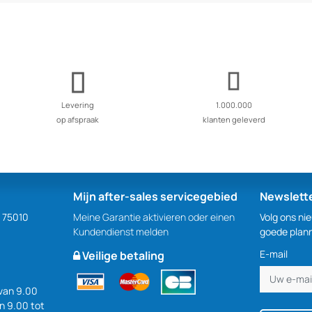
Levering
1.000.000
op afspraak
klanten geleverd
Mijn after-sales servicegebied
Newslett
S 75010
Meine Garantie aktivieren oder einen
Volg ons ni
Kundendienst melden
goede plan
E-mail
Veilige betaling
van 9.00
an 9.00 tot