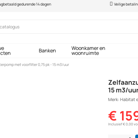
rugbetaald gedurende 14 dagen
Veilige betali
we
Woonkamer en
Banken
ucten
woonruimte
rpomp met voorfilter 0,75 pk - 15 m3/uur
Zelfaanzu
15 m3/uu
Merk: Habitat e
€ 15
Inclusief € 0,00 v