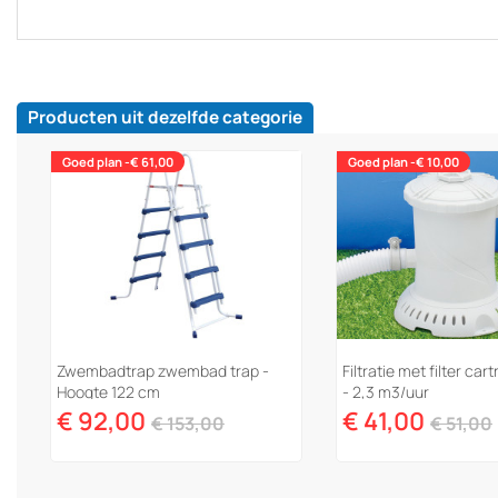
Producten uit dezelfde categorie
Goed plan -€ 61,00
Goed plan -€ 10,00
Zwembadtrap zwembad trap -
Filtratie met filter ca
Hoogte 122 cm
- 2,3 m3/uur
€ 92,00
€ 41,00
€ 153,00
€ 51,00