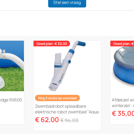
Stel een vraag
Goed plan -€ 32,00
Goed plan -€
Nog 3 stuks op voorraad
rtridge RX600
Afdekzeil 
winterzeil 
Zwembadrobot oplaadbare
elektrische robot zwembad "Aqua
€ 35,0
Jack 100"
€ 62,00
€ 94,00