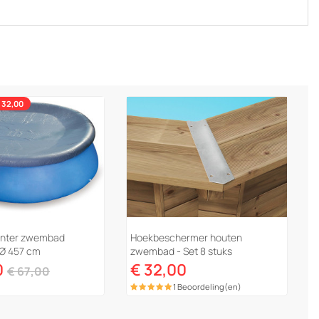
 32,00
winter zwembad
Hoekbeschermer houten
- Ø 457 cm
zwembad - Set 8 stuks
0
€ 32,00
€ 67,00
1 Beoordeling(en)