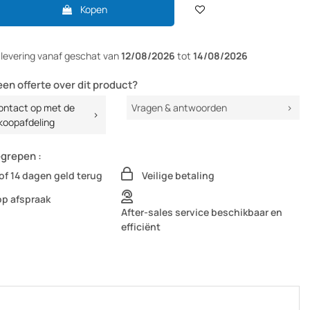
Kopen
r
levering vanaf
geschat van
12/08/2026
tot
14/08/2026
een offerte over dit product?
ntact op met de
Vragen & antwoorden
koopafdeling
egrepen :
of 14 dagen geld terug
Veilige betaling
op afspraak
After-sales service beschikbaar en
efficiënt