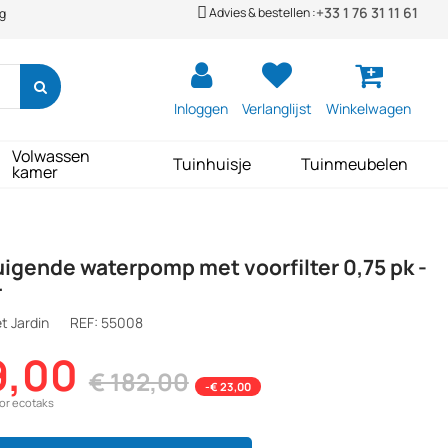
+33 1 76 31 11 61
Advies & bestellen :
ng
Inloggen
Verlanglijst
Winkelwagen
Volwassen
Tuinhuisje
Tuinmeubelen
kamer
igende waterpomp met voorfilter 0,75 pk -
r
t Jardin
REF:
55008
9,00
€ 182,00
-€ 23,00
oor ecotaks