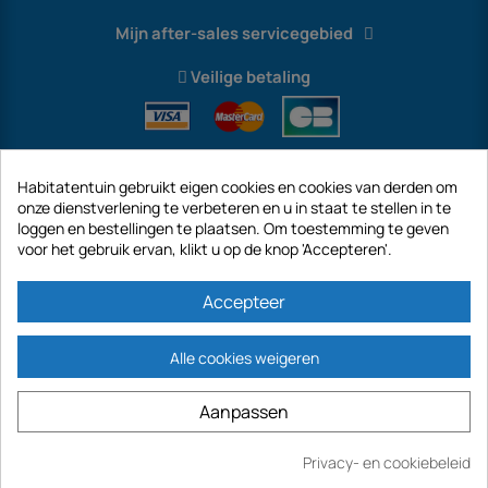
Mijn after-sales servicegebied
Veilige betaling
Habitatentuin gebruikt eigen cookies en cookies van derden om
onze dienstverlening te verbeteren en u in staat te stellen in te
loggen en bestellingen te plaatsen. Om toestemming te geven
voor het gebruik ervan, klikt u op de knop 'Accepteren'.
International
Accepteer
Alle cookies weigeren
https://www.habitatentuin.nl is een site van het bedrijf GECODIS SA met een
Aanpassen
kapitaal van € 187.203,29, 32 Rue de Paradis - PARIJS 75010 (FRANKRIJK).
GECODIS.SA opgericht op 04/11/1998 is een dochteronderneming van ODAYA ​​​​
HOLDING met een kapitaal van 2.750.640,00 EURO.
Privacy- en cookiebeleid
AL ONZE PROMOTIES ZIJN GELDIG ZOALS VOORRADEN BESCHIKBAAR