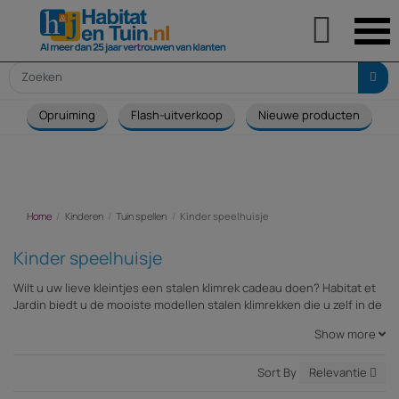

Opruiming
Flash-uitverkoop
Nieuwe producten
Home
Kinderen
Tuin spellen
Kinder speelhuisje
Kinder speelhuisje
Wilt u uw lieve kleintjes een stalen klimrek cadeau doen? Habitat et
Jardin biedt u de mooiste modellen stalen klimrekken die u zelf in de
tuin kunt monteren. De stalen klimrekken van Habitat et Jardin zijn
Show more
speels en mooi en staan garant voor vele gezellige momenten met
uw kinderen in de tuin. Het stalen klimrek is bijzonder goed bestand
tegen weersinvloeden.
Sort By
Relevantie