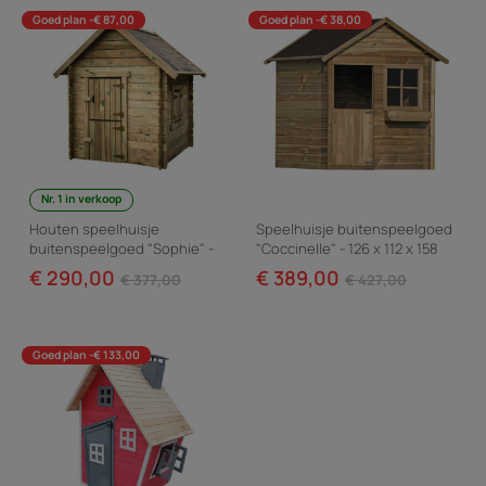
Goed plan -€ 87,00
Goed plan -€ 38,00
Nr. 1 in verkoop
Houten speelhuisje
Speelhuisje buitenspeelgoed
buitenspeelgoed "Sophie" -
"Coccinelle" - 126 x 112 x 158
120 x 120 x 159 cm
cm - Hout
€ 290,00
€ 389,00
€ 377,00
€ 427,00
Goed plan -€ 133,00