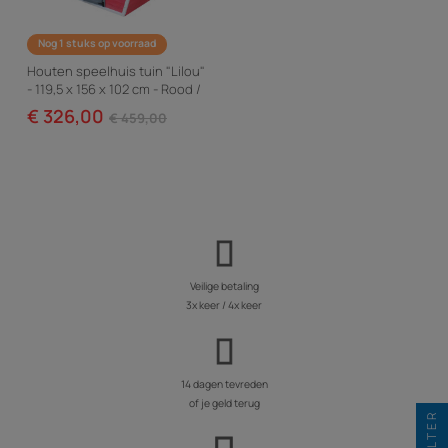
Nog 1 stuks op voorraad
Houten speelhuis tuin "Lilou"
- 119,5 x 156 x 102 cm - Rood /
Grijs
€ 326,00
€ 459,00
Veilige betaling
3x keer / 4x keer
14 dagen tevreden
of je geld terug
FILTER