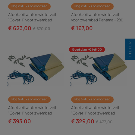
Nog 2 stuks op voorraad
Nog 2 stuks op voorraad
Afdekzeil winter winterzeil
Afdekzeil winter winterzeil
"Cover 1" voor zwembad
voor zwembad Panama - 280
Bogota - 580 g/m² - Blauw
g/m² - Blauw
€ 623,00
€ 167,00
€ 670,00
FILTER
Goed plan -€ 148,00
Nog 6 stuks op voorraad
Nog 5 stuks op voorraad
Afdekzeil winter winterzeil
Afdekzeil winter winterzeil
"Cover 1" voor zwembad
"Cover 1" voor zwembad
Panama - 580 g/m² - Blauw
Tobago - 580 g/m² - Blauw
€ 393,00
€ 329,00
€ 477,00