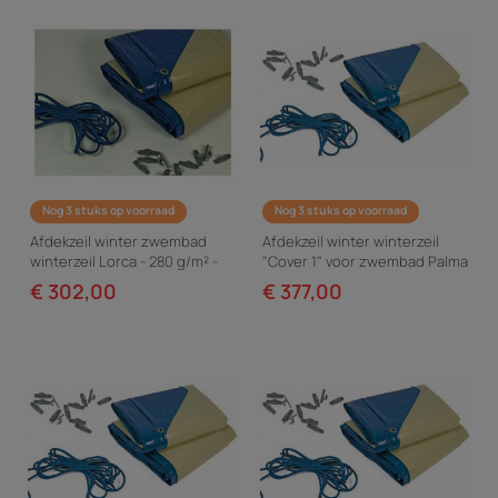
Nog 3 stuks op voorraad
Nog 3 stuks op voorraad
Afdekzeil winter zwembad
Afdekzeil winter winterzeil
winterzeil Lorca - 280 g/m² -
"Cover 1" voor zwembad Palma
Blauw
/ Havana - 580 g/m² - Blauw
€ 302,00
€ 377,00