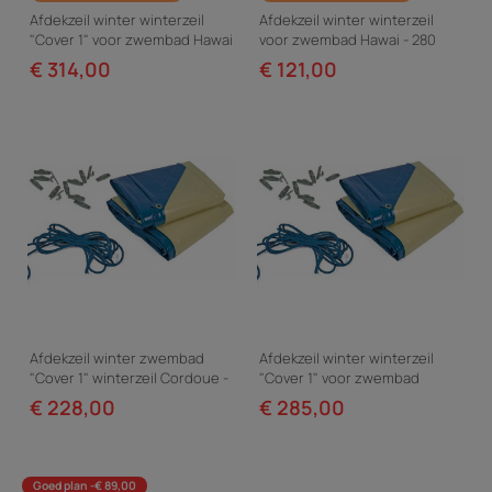
Afdekzeil winter winterzeil
Afdekzeil winter winterzeil
"Cover 1" voor zwembad Hawai
voor zwembad Hawai - 280
- 580 g/m²
g/m²
€ 314,00
€ 121,00
Afdekzeil winter zwembad
Afdekzeil winter winterzeil
"Cover 1" winterzeil Cordoue -
"Cover 1" voor zwembad
580 g/m² - Blauw
Brazilia / Bora - 580 g/m² -
€ 228,00
€ 285,00
Blauw
Goed plan -€ 89,00