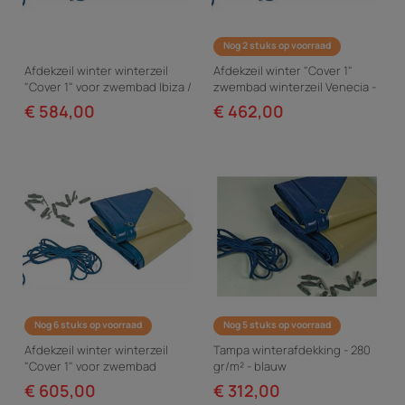
Nog 2 stuks op voorraad
Afdekzeil winter winterzeil
Afdekzeil winter "Cover 1"
"Cover 1" voor zwembad Ibiza /
zwembad winterzeil Venecia -
Sevilla - 580 g/m² - Blauw
580 g/m² - Blauw
€ 584,00
€ 462,00
Nog 6 stuks op voorraad
Nog 5 stuks op voorraad
Afdekzeil winter winterzeil
Tampa winterafdekking - 280
"Cover 1" voor zwembad
gr/m² - blauw
Kolanta - 580 g/m² - Blauw
€ 605,00
€ 312,00