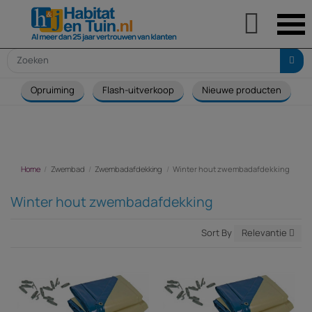

Opruiming
Flash-uitverkoop
Nieuwe producten
Home
Zwembad
Zwembadafdekking
Winter hout zwembadafdekking
Winter hout zwembadafdekking
Sort By
Relevantie