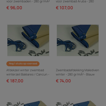
voor zwembaden - 280 gr/mÂ²
voor zwembad Aruba - 280
- Blauw
g/m² - Blauw
€ 96,00
€ 107,00
Nog 1 stuks op voorraad
Afdekzeil winter zwembad
Zwembadafdekking Malediven
winterzeil Baléares / Cancun -
winter - 280 gr/mÂ² - Blauw
280 g/m² - Blauw
€ 187,00
€ 74,00