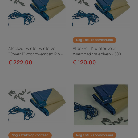
Nog 2 stuks op voorraad
Afdekzeil winter winterzeil
Afdekzeil 1" winter voor
"Cover 1" voor zwembad Rio -
zwembad Malediven - 580
580 g/m² - Blauw
gr/m² - blauw
€ 222,00
€ 120,00
Nog 3 stuks op voorraad
Nog 7 stuks op voorraad