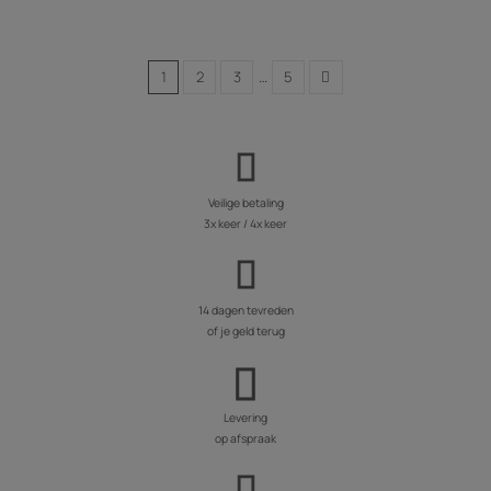
1
2
3
…
5
Veilige betaling
3x keer / 4x keer
14 dagen tevreden
of je geld terug
Levering
op afspraak