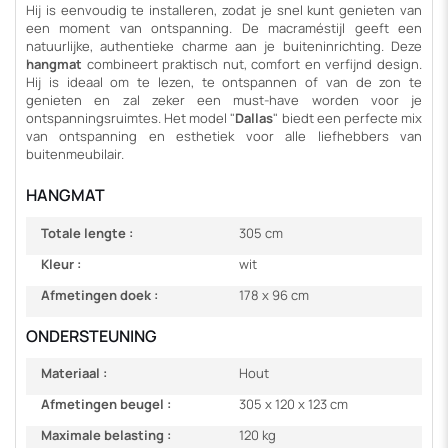
Hij is eenvoudig te installeren, zodat je snel kunt genieten van
een moment van ontspanning. De macraméstijl geeft een
natuurlijke, authentieke charme aan je buiteninrichting. Deze
hangmat
combineert praktisch nut, comfort en verfijnd design.
Hij is ideaal om te lezen, te ontspannen of van de zon te
genieten en zal zeker een must-have worden voor je
ontspanningsruimtes. Het model "
Dallas
" biedt een perfecte mix
van ontspanning en esthetiek voor alle liefhebbers van
buitenmeubilair.
HANGMAT
Totale lengte :
305 cm
Kleur :
wit
Afmetingen doek :
178 x 96 cm
ONDERSTEUNING
Materiaal :
Hout
Afmetingen beugel :
305 x 120 x 123 cm
Maximale belasting :
120 kg