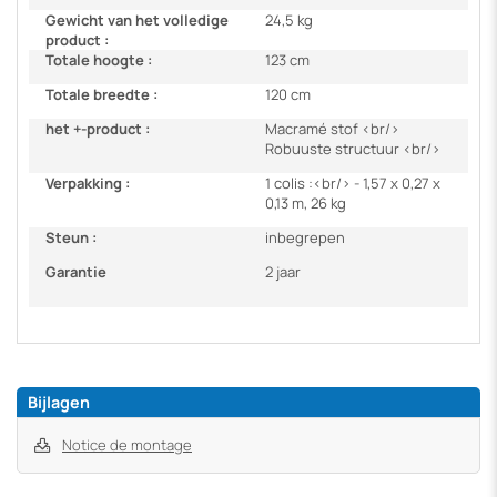
Gewicht van het volledige
24,5 kg
product :
Totale hoogte :
123 cm
Totale breedte :
120 cm
het +-product :
Macramé stof <br/>
Robuuste structuur <br/>
Verpakking :
1 colis :<br/> - 1,57 x 0,27 x
0,13 m, 26 kg
Steun :
inbegrepen
Garantie
2 jaar
Bijlagen
Notice de montage