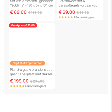
Set van 2 metalen ligbedden
Parasolvoet set 4
"Sublima" - 180 x 54 x 104 cm
parasoltegels vulbaar voor
- Zwart
parasols tot 3 x 3 m - 52 liter
€ 89,00
€ 69,00
€ 136,00
€ 83,00
- Zwart
2 Beoordeling(en)
Goed plan -€ 35,00
Nog 1 stuks op voorraad
Plancha gas 4 branders bbq
gasgrill bakplaat met deksel
"Fasto" - 10 kW - Grijs
€ 199,00
€ 234,00
4 Beoordeling(en)