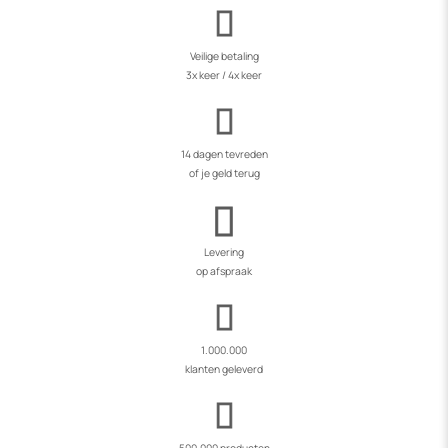
Veilige betaling
3x keer / 4x keer
14 dagen tevreden
of je geld terug
Levering
op afspraak
1.000.000
klanten geleverd