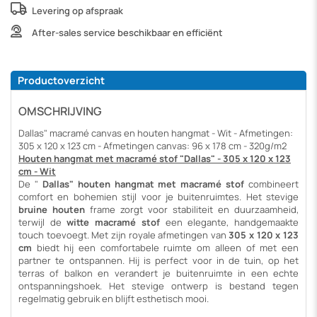
Levering op afspraak
After-sales service beschikbaar en efficiënt
Productoverzicht
OMSCHRIJVING
Dallas" macramé canvas en houten hangmat - Wit - Afmetingen:
305 x 120 x 123 cm - Afmetingen canvas: 96 x 178 cm - 320g/m2
Houten hangmat met macramé stof "Dallas" - 305 x 120 x 123
cm - Wit
De "
Dallas" houten hangmat met macramé stof
combineert
comfort en bohemien stijl voor je buitenruimtes. Het stevige
bruine
houten
frame zorgt voor stabiliteit en duurzaamheid,
terwijl de
witte macramé stof
een elegante, handgemaakte
touch toevoegt. Met zijn royale afmetingen van
305 x 120 x 123
cm
biedt hij een comfortabele ruimte om alleen of met een
partner te ontspannen. Hij is perfect voor in de tuin, op het
terras of balkon en verandert je buitenruimte in een echte
ontspanningshoek. Het stevige ontwerp is bestand tegen
regelmatig gebruik en blijft esthetisch mooi.