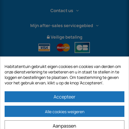
Contact us
Mijn after-sales servicegebied
Veilige betaling
Habitatentuin gebruikt eigen cookies en cookies van derden om
onze dienstverlening te verbeteren en u in staat te stellen in te
loggen en bestellingen te plaatsen. Om toestemming te geven
voor het gebruik ervan, klikt u op de knop 'Accepteren'.
International
Accepteer
Alle cookies weigeren
https://www.habitatentuin.nl is een site van het bedrijf GECODIS SA met een
Aanpassen
kapitaal van € 187.203,29, 32 Rue de Paradis - PARIJS 75010 (FRANKRIJK).