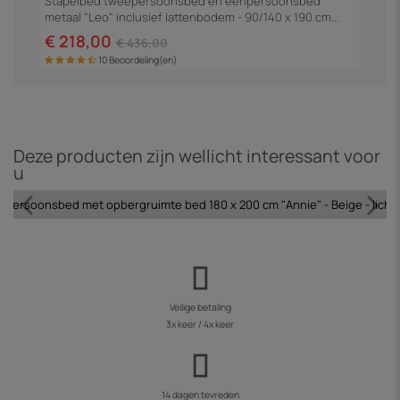
Stapelbed tweepersoonsbed en eenpersoonsbed
S
metaal "Leo" inclusief lattenbodem - 90/140 x 190 cm...
1
€ 218,00
€
€ 436,00
10 Beoordeling(en)
Deze producten zijn wellicht interessant voor
u
persoonsbed met opbergruimte bed 180 x 200 cm "Annie" - Beige - licht
Veilige betaling
3x keer / 4x keer
14 dagen tevreden