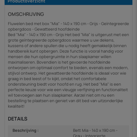
Productoverzicht
OMSCHRIJVING
Fluwelen bed met box "Mia" - 140 x 190 cm - Grijs - Geïntegreerde
opbergdoos - Gewatteerd hoofdeinde
Bed "Mia" - 140 x 190 cm - Grijs Het bed "Mia" is uitgerust met een
grote geïntegreerde opbergdoos waarmee u uw dekens,
kussens of andere spullen die u nodig heeft gemakkelijk binnen
handbereik kunt opbergen. Deze functie is vooral handig voor
mensen die hun opbergruimte in hun slaapkamer willen
maximaliseren. Bovendien is het gevoerde hoofdeinde
ontworpen om optimaal comfort te bieden, evenals een modern,
stijlvol ontwerp. Het gewatteerde hoofdeinde is ideaal voor wie
graag in bed leest of tv kijkt, omdat het comfortabele
ondersteuning biedt voor hoofd en rug. Het bed "Mia" is een
perfecte keuze voor wie een vleugje verfijning en functionaliteit
wil toevoegen aan hun slaapkamer. Aarzel niet om nu een
bestelling te plaatsen en geniet van dit bed van uitzonderlijke
kwaliteit!
DETAILS
Beschrijving :
Bett Mia - 140 x 190 cm -
Grau - Integrierte