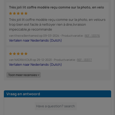
Très joli lit coffre modèle reçu comme sur la photo, en velo
Très joli lit coffre modèle reçu comme sur la photo, en velours
trop bien est facile à nettoyer rien à dire,livraison
impeccable,je recommande
van
Kheira Benhamed
op
09-03-2024
- Productvariatie :
REF : 133176
van
NADRA KOUR
op
29-12-2023
- Productvariatie :
REF : 133177
Toon meer recensies
Vraag en antwoord