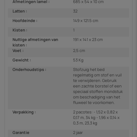
Afmetingen lamel :
685 x 54 x 10 cm
Latten :
32
Hoofdeinde :
149 x 121.5 cm
Kisten :
1
Nuttige afmetingen van
191 x 141 x 23 cm
kisten :
Voet :
2,5 cm
Gewicht :
53 Kg
Onderhoudstips :
Stofzuig het bed
regelmatig om stof en vuil
te verwijderen. Gebruik
een zachte borstel of een
speciaal stoffen mondstuk
om beschadiging van het
fluweel te voorkomen.
Verpakking :
2 pacotes: - 1,52 x 0,82 x
0,17 m, 34 kg - 1,96 x 0,14 x
0,3 m, 23,3 kg
Garantie
2 jaar