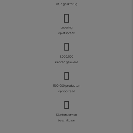
of je geld terug
Levering
op afspraak
1.000.000
klanten geleverd
500.000 producten
op voorraad
Klantenservice
beschikbaar