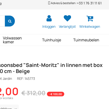
+33 1 76 31 11 61
Advies & bestellen :
ng
Inloggen
Verlanglijst
Winkelwagen
Volwassen
Tuinhuisje
Tuinmeubelen
kamer
oonsbed "Saint-Moritz" in linnen met box
00 cm - Beige
t Jardin
REF:
145773
2,00
€ 312,00
-€ 100,00
oor ecotaks