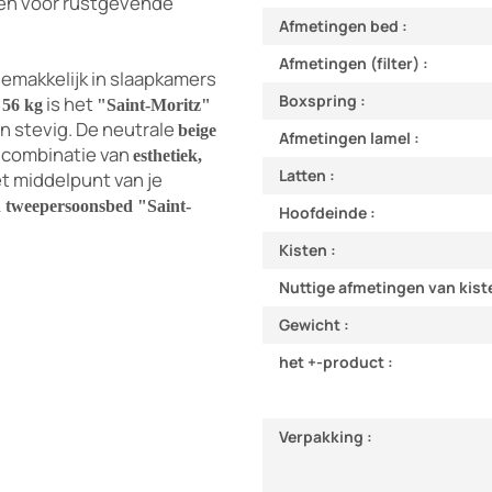
den voor rustgevende
Afmetingen bed :
Afmetingen (filter) :
gemakkelijk in slaapkamers
Boxspring :
s
is het
56 kg
"Saint-Moritz"
n stevig. De
neutrale
beige
Afmetingen lamel :
e combinatie van
esthetiek,
Latten :
t middelpunt van je
n tweepersoonsbed "Saint-
Hoofdeinde :
Kisten :
Nuttige afmetingen van kist
Gewicht :
het +-product :
Verpakking :