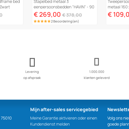
dframe bed
Stapelbed metaal 3
Tweeperso
 Zwart
eenpersoonsbedden "HAVIN" - 90
metaal 160 
x 190 cm - Zwart
€ 269,00
€ 109,
00
€ 378,00
2 Beoordeling(en)
Levering
1.000.000
op afspraak
klanten geleverd
Mijn after-sales servicegebied
Newslett
S 75010
Meine Garantie aktivieren oder einen
Volg ons ni
Kundendienst melden
goede plan