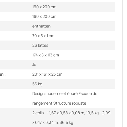
160 x 200 cm
160 x 200 cm
enthatten
79 x 5 x 1 cm
26 lattes
174 x 8 x 113 cm
Ja
en :
201 x 161 x 23 cm
56 kg
Design moderne et épuré Espace de
rangement Structure robuste
2 colis : - 1,67 x 0,58 x 0,08 m, 19,5 kg - 2,09
x 0,17 x 0,34 m, 36,5 kg