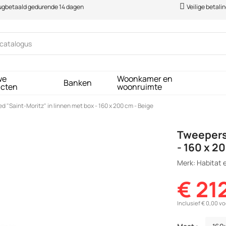
rugbetaald gedurende 14 dagen
Veilige betali
we
Woonkamer en
Banken
ucten
woonruimte
"Saint-Moritz" in linnen met box - 160 x 200 cm - Beige
Tweepers
- 160 x 2
Merk: Habitat e
€ 21
Inclusief € 0,00 v