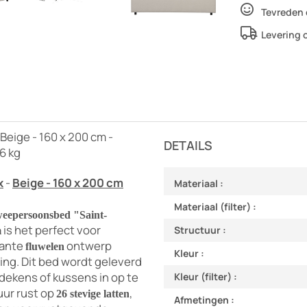
Tevreden 
Levering 
Beige - 160 x 200 cm -
DETAILS
56 kg
x
-
Beige - 160 x 200 cm
Materiaal :
Materiaal (filter) :
weepersoonsbed "Saint-
is het perfect voor
Structuur :
m
gante
ontwerp
fluwelen
Kleur :
ing. Dit bed wordt geleverd
dekens of kussens in op te
Kleur (filter) :
uur rust op
,
26 stevige latten
Afmetingen :