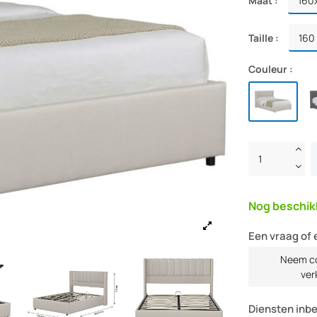
Maat :
Taille :
Couleur :
Nog beschik
Een vraag of 
Neem co
ver
Diensten inb