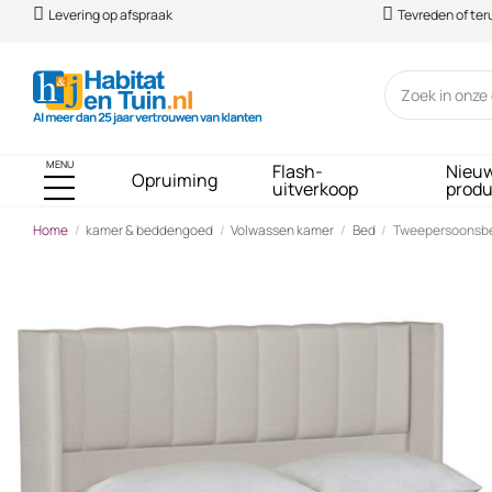
Levering op afspraak
Tevreden of te
MENU
Flash-
Nieu
Opruiming
uitverkoop
prod
Home
kamer & beddengoed
Volwassen kamer
Bed
Tweepersoonsbed 
-€ 100,00