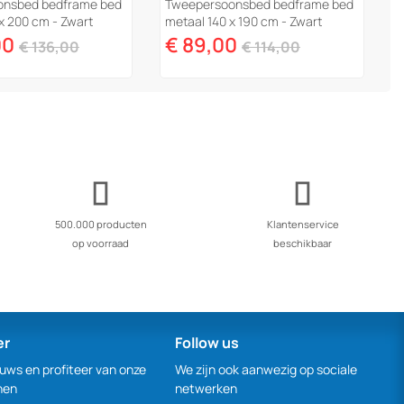
onsbed bedframe bed
Tweepersoonsbed bedframe bed
x 200 cm - Zwart
metaal 140 x 190 cm - Zwart
00
€ 89,00
€ 136,00
€ 114,00
500.000 producten
Klantenservice
op voorraad
beschikbaar
er
Follow us
euws en profiteer van onze
We zijn ook aanwezig op sociale
nen
netwerken