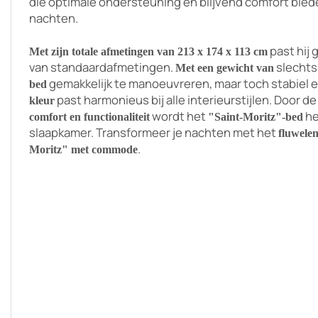
die optimale ondersteuning en blijvend comfort bie
nachten.
past hij 
Met zijn totale afmetingen van 213 x 174 x 113 cm
van standaardafmetingen.
slecht
Met een gewicht van
gemakkelijk te manoeuvreren, maar toch stabiel e
bed
past harmonieus bij alle interieurstijlen. Door d
kleur
wordt
het
he
comfort en functionaliteit
"Saint-Moritz"-bed
slaapkamer. Transformeer je nachten met het
fluwele
.
Moritz" met commode