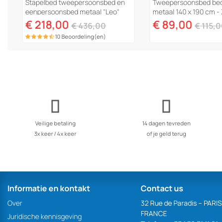
Stapelbed tweepersoonsbed en
Tweepersoonsbed be
eenpersoonsbed metaal "Leo"
metaal 140 x 190 cm -
inclusief lattenbodem - 90/140 x
€ 218,00
€ 89,00
€ 436,00
€ 115,
190 cm...
10 Beoordeling(en)
Veilige betaling
14 dagen tevreden
3x keer / 4x keer
of je geld terug
Informatie en kontakt
Contact us
Over
32 Rue de Paradis – PARI
FRANCE
Juridische kennisgeving