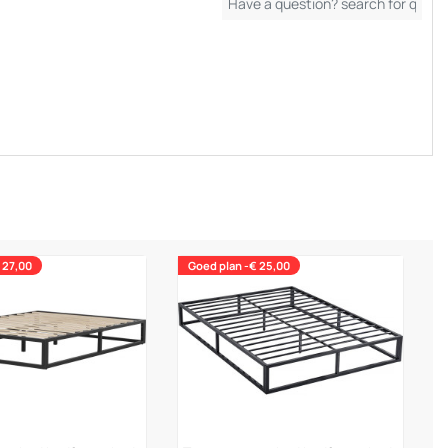
 27,00
Goed plan -€ 25,00