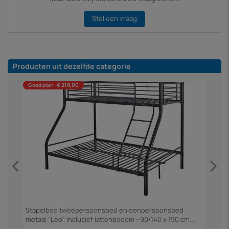
Stel een vraag
Producten uit dezelfde categorie
Goed plan -€ 218,00
Stapelbed tweepersoonsbed en eenpersoonsbed
S
metaal "Leo" inclusief lattenbodem - 90/140 x 190 cm...
1