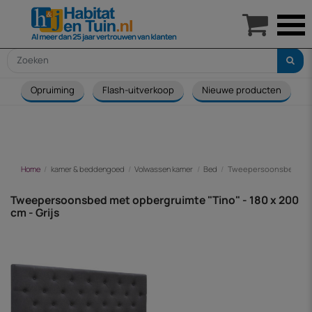

Opruiming
Flash-uitverkoop
Nieuwe producten
Home
kamer & beddengoed
Volwassen kamer
Bed
Tweepersoonsbed met op
Tweepersoonsbed met opbergruimte "Tino" - 180 x 200
cm - Grijs
-€ 84,00