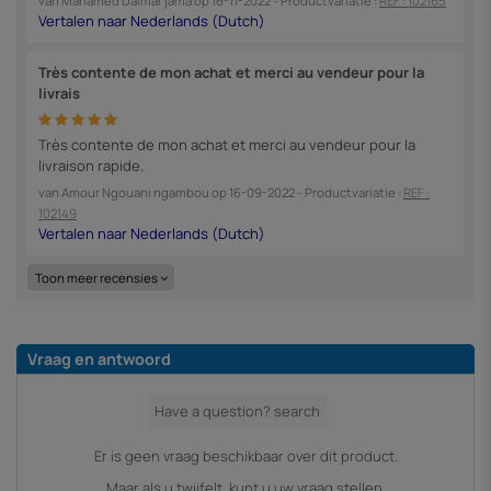
van
Mahamed Dalmar jama
op
16-11-2022
- Productvariatie :
REF : 102165
Très contente de mon achat et merci au vendeur pour la
livrais
Très contente de mon achat et merci au vendeur pour la
livraison rapide.
van
Amour Ngouani ngambou
op
16-09-2022
- Productvariatie :
REF :
102149
Toon meer recensies
Vraag en antwoord
Er is geen vraag beschikbaar over dit product.
Maar als u twijfelt, kunt u uw vraag stellen.