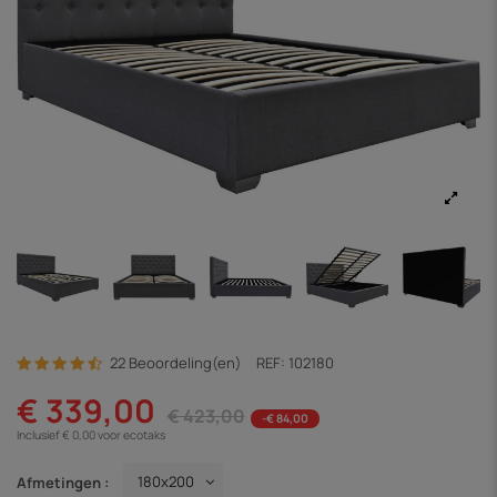
22 Beoordeling(en)
REF:
102180
€ 339,00
€ 423,00
-€ 84,00
Inclusief € 0,00 voor ecotaks
Afmetingen :