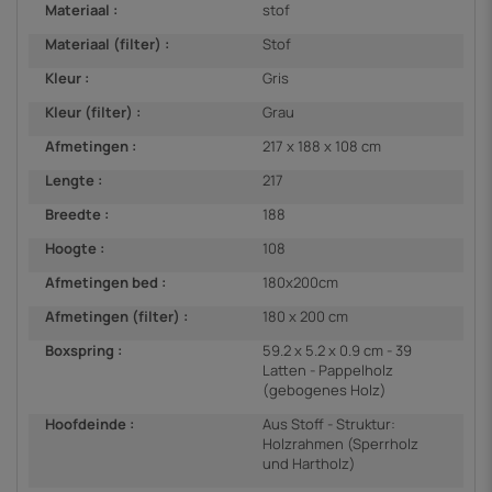
Materiaal :
stof
Materiaal (filter) :
Stof
Kleur :
Gris
Kleur (filter) :
Grau
Afmetingen :
217 x 188 x 108 cm
Lengte :
217
Breedte :
188
Hoogte :
108
Afmetingen bed :
180x200cm
Afmetingen (filter) :
180 x 200 cm
Boxspring :
59.2 x 5.2 x 0.9 cm - 39
Latten - Pappelholz
(gebogenes Holz)
Hoofdeinde :
Aus Stoff - Struktur:
Holzrahmen (Sperrholz
und Hartholz)