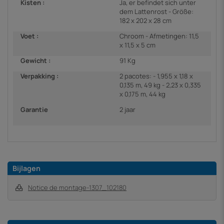
Kisten :
Ja, er befindet sich unter
dem Lattenrost - Größe:
182 x 202 x 28 cm
Voet :
Chroom - Afmetingen: 11,5
x 11,5 x 5 cm
Gewicht :
91 Kg
Verpakking :
2 pacotes: - 1,955 x 1,18 x
0,135 m, 49 kg - 2,23 x 0,335
x 0,175 m, 44 kg
Garantie
2 jaar
Bijlagen
Notice de montage-1307_102180