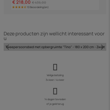
€ 218,00
€
€ 436,00
10 Beoordeling(en)
Deze producten zijn wellicht interessant voor
u
Tweepersoonsbed met opbergruimte "Tino" - 180 x 200 cm - Zwart
Veilige betaling
3x keer / 4x keer
14 dagen tevreden
of je geld terug