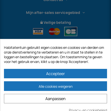
Mijn after-sales servicegebied
Veilige betaling
Habitatentuin gebruikt eigen cookies en cookies van derden om
onze dienstverlening te verbeteren en u in staat te stellen in te
loggen en bestellingen te plaatsen. Om toestemming te geven
voor het gebruik ervan, klikt u op de knop 'Accepteren'.
International
Accepteer
Alle cookies weigeren
https://www.habitatentuin.nl is een site van het bedrijf GECODIS SA met een
Aanpassen
kapitaal van € 187.203,29, 32 Rue de Paradis - PARIJS 75010 (FRANKRIJK).
GECODIS.SA opgericht op 04/11/1998 is een dochteronderneming van ODAYA ​​​​
HOLDING met een kapitaal van 2.750.640,00 EURO.
Privacy- en cookiebeleid