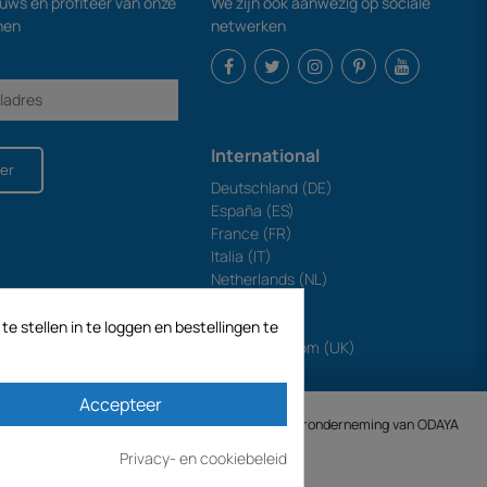
euws en profiteer van onze
We zijn ook aanwezig op sociale
nen
netwerken
International
er
Deutschland (DE)
España (ES)
France (FR)
Italia (IT)
Netherlands (NL)
Polska (PL)
Portugal (PT)
e stellen in te loggen en bestellingen te
United Kingdom (UK)
Accepteer
ECODIS.SA opgericht op 04/11/1998 is een dochteronderneming van ODAYA ​​​​
Privacy- en cookiebeleid