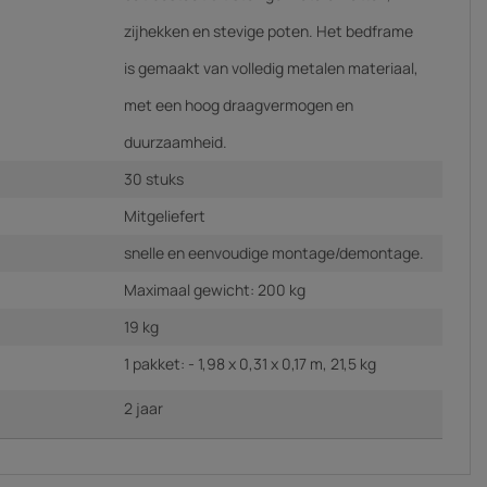
zijhekken en stevige poten. Het bedframe
is gemaakt van volledig metalen materiaal,
met een hoog draagvermogen en
duurzaamheid.
30 stuks
Mitgeliefert
snelle en eenvoudige montage/demontage.
Maximaal gewicht: 200 kg
19 kg
1 pakket: - 1,98 x 0,31 x 0,17 m, 21,5 kg
2 jaar