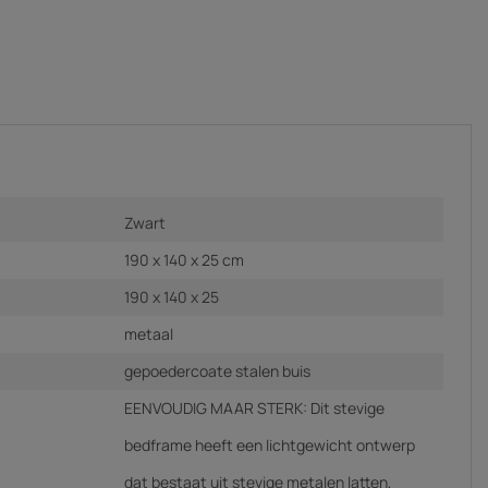
Zwart
190 x 140 x 25 cm
190 x 140 x 25
metaal
gepoedercoate stalen buis
EENVOUDIG MAAR STERK: Dit stevige
bedframe heeft een lichtgewicht ontwerp
dat bestaat uit stevige metalen latten,