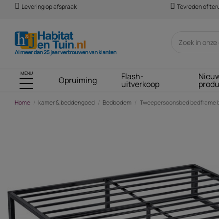
Levering op afspraak
Tevreden of te
MENU
Flash-
Nieu
Opruiming
uitverkoop
prod
Home
kamer & beddengoed
Bedbodem
Tweepersoonsbed bedframe be
-€ 25,00