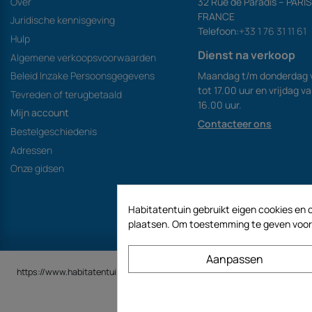
Over
32 Rue de Paradis – PARI
FRANCE
Juridische kennisgeving
Telefoon:
+33 1 76 31 11 61
Hulp
Dienst na verkoop
Algemene verkoopsvoorwaarden
Maandag t/m donderdag 
Beleid Inzake Persoonsgegevens
tot 17.00 uur en vrijdag v
Tevreden of terugbetaald
16.00 uur.
Mijn account
Contacteer ons
Bestelgeschiedenis
Adressen
Onze gidsen
Habitatentuin gebruikt eigen cookies en c
plaatsen. Om toestemming te geven voor h
Aanpassen
https://www.habitatentuin.nl is een site van het bedrijf GECODIS SA met e