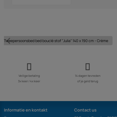
Tweepersoonsbed bed bouclé stof "Julia" 140 x 190 cm - Crème
Veilige betaling
14 dagen tevreden
3x keer / 4x keer
of je geld terug
Informatie en kontakt
Contact us