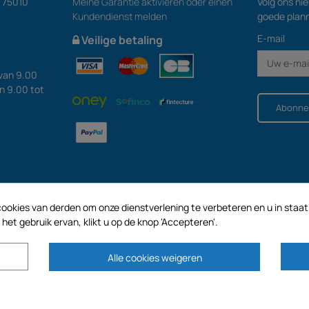
S 75010
Meine Garantie aktivieren oder einen
Volg ons ni
Kundendienst melden
goede plan
E-mail
Veilige betaling
van 9.00
an 9.00 tot
Abonne
ookies van derden om onze dienstverlening te verbeteren en u in staat t
et gebruik ervan, klikt u op de knop 'Accepteren'.
Alle cookies weigeren
en kapitaal van € 187.203,29, 32 Rue de Paradis - PARIJS 75010 (FRANKRIJK). G
HOLDING met een kapitaal van 2.750.640,00 EURO.
AL ONZE PROMOTIES ZIJN GELDIG ZOALS VOORRADEN BESCHIKBAAR