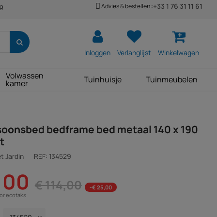
+33 1 76 31 11 61
Advies & bestellen :
ng
Inloggen
Verlanglijst
Winkelwagen
Volwassen
Tuinhuisje
Tuinmeubelen
kamer
oonsbed bedframe bed metaal 140 x 190
t
t Jardin
REF:
134529
,00
€ 114,00
-€ 25,00
oor ecotaks