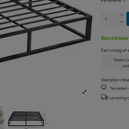
Parameter 1 :
Beschikbaa
Een vraag of 
Neem co
ver
Diensten inb
Tevreden 
Levering 