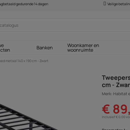
rugbetaald gedurende 14 dagen
Veilige betali
we
Woonkamer en
Banken
ucten
woonruimte
d metaal 140 x 190 cm - Zwart
Tweepers
cm - Zwar
Merk: Habitat e
€ 89
Inclusief € 0,00 v