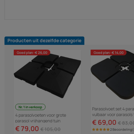
Producten uit dezelfde categorie
Goed plan -€ 26,00
Goed plan -€ 14,00
Nr. 1 in verkoop
Parasolvoet set 4 par
vulbaar voor parasols t
4 parasolvoeten voor grote
52 liter - Zwart
parasol vrijhangend tuin
€ 69,00
€ 83,0
zweefparasol - 4 x 3 m - 104 kg -
€ 79,00
€ 105,00
2 Beoordeling
Zwart