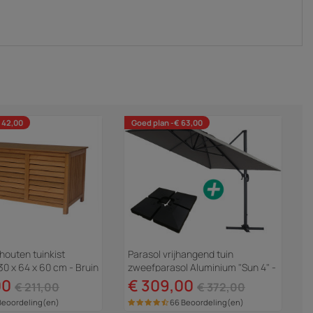
 42,00
Goed plan -€ 63,00
outen tuinkist
Parasol vrijhangend tuin
30 x 64 x 60 cm - Bruin
zweefparasol Aluminium "Sun 4" -
ruin
Rechthoekig - 3 x 4 m - Grijs -...
00
€ 309,00
€ 211,00
€ 372,00
Beoordeling(en)
66 Beoordeling(en)