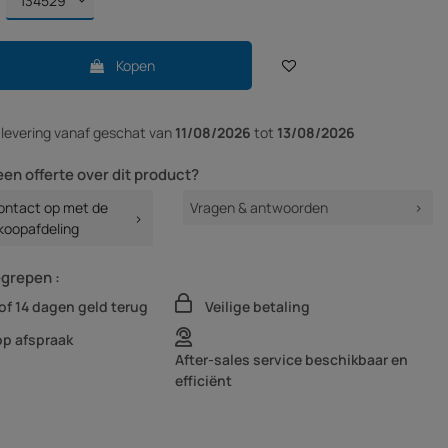
Kopen
r
levering vanaf
geschat van
11/08/2026
tot
13/08/2026
een offerte over dit product?
ntact op met de
Vragen & antwoorden
koopafdeling
egrepen :
of 14 dagen geld terug
Veilige betaling
op afspraak
After-sales service beschikbaar en
efficiënt