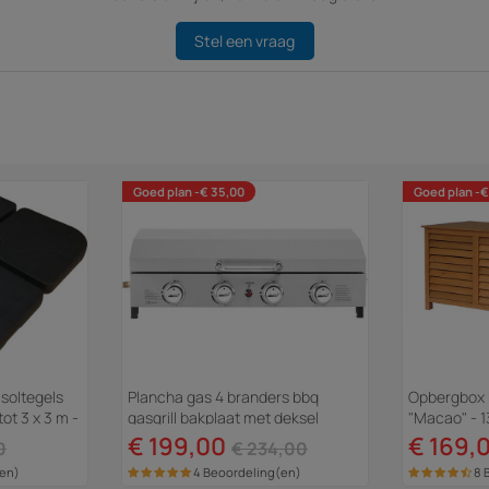
Stel een vraag
Goed plan -€ 35,00
Goed plan -€
asoltegels
Plancha gas 4 branders bbq
Opbergbox h
ot 3 x 3 m -
gasgrill bakplaat met deksel
"Macao" - 1
"Fasto" - 10 kW - Grijs
- kastanjeb
€ 199,00
€ 169,
0
€ 234,00
(en)
4 Beoordeling(en)
8 