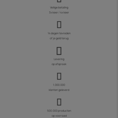
Veilige betaling
3x keer / 4x keer
14 dagen tevreden
of je geld terug
Levering
op afspraak
1.000.000
klanten geleverd
500.000 producten
op voorraad