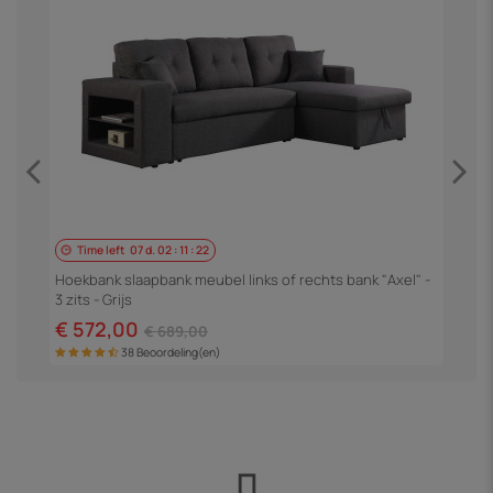
Time left
07
d.
02
:
11
:
22
H
3
Hoekbank slaapbank meubel links of rechts bank "Axel" -
3 zits - Grijs
€
€ 572,00
€ 689,00
38 Beoordeling(en)