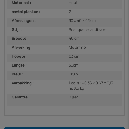
Materiaal :
Hout
aantal planken :
2
Afmetingen :
30 x 40 x 63 cm
Stijl :
Rustique, scandinave
Breedte :
40 cm
Afwerking :
Mélamine
Hoogte :
63 cm
Lengte :
30cm
Kleur :
Bruin
Verpakking :
1 colis : - 0,36 x 0,67 x 0,15
m, 8,5 kg
Garantie
2 jaar