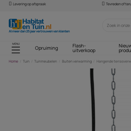
Levering op afspraak
Tevreden of te
MENU
Flash-
Nieu
Opruiming
uitverkoop
prod
Home
Tuin
Tuinmeubelen
Buiten verwarming
Hangende terrasverwa