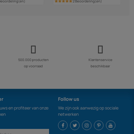
Beoordeling(en)
2 Beoordeling(en)
500.000 producten
Klantenservice
op voorraad
beschikbaar
er
Follow us
euws en profiteer van onze
We zijn ook aanwezig op sociale
nen
netwerken