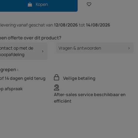
Kopen
r
levering vanaf
geschat van
12/08/2026
tot
14/08/2026
een offerte over dit product?
ntact op met de
Vragen & antwoorden
koopafdeling
egrepen :
of 14 dagen geld terug
Veilige betaling
op afspraak
After-sales service beschikbaar en
efficiënt