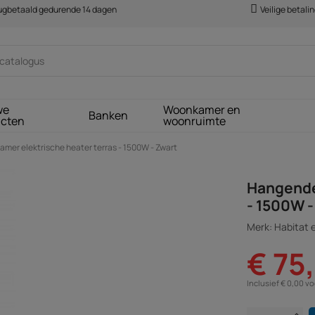
rugbetaald gedurende 14 dagen
Veilige betali
we
Woonkamer en
Banken
ucten
woonruimte
mer elektrische heater terras - 1500W - Zwart
Hangende 
- 1500W -
Merk: Habitat e
€ 75
Inclusief € 0,00 v