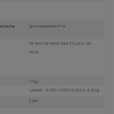
ktrische
Spritzwasserfest IP 44
CE-IP44-CB-ROHS-SAA-ETL/cETL-GS-
UKCA
1,7 kg
1 pakket: - 0,505 x 0,505 x 0,242 m, 3,42 kg
2 jaar