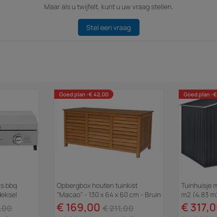
Maar als u twijfelt, kunt u uw vraag stellen.
Stel een vraag
Goed plan -€ 42,00
Goed plan -€
rs bbq
Opbergbox houten tuinkist
Tuinhuisje 
deksel
"Macao" - 130 x 64 x 60 cm - Bruin
m2 (4,83 m
- kastanjebruin
Grijs
€ 169,00
€ 317,
,00
€ 211,00