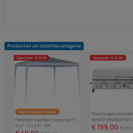
Producten uit dezelfde categorie
Goed plan -€ 10,00
Goed plan -€ 35,00
Nog 6 stuks op voorraad
Plancha gas 4 brande
gasgrill bakplaat met 
Partytent feesttent "Natacha 3" -
"Fasto" - 10 kW - Grijs
9 m² - 3 x 3 m - Wit
€ 199,00
€ 234