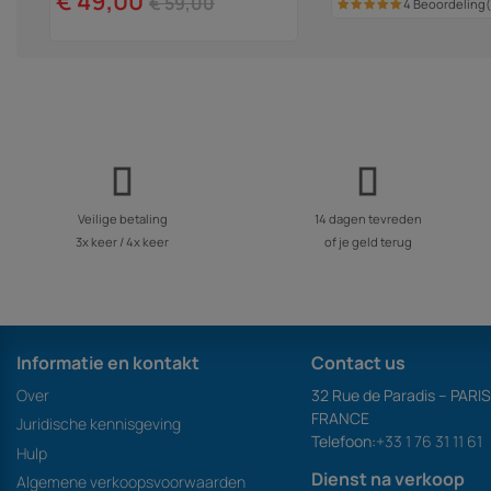
€ 49,00
€ 59,00
4 Beoordeling
Veilige betaling
14 dagen tevreden
3x keer / 4x keer
of je geld terug
Informatie en kontakt
Contact us
Over
32 Rue de Paradis – PARI
FRANCE
Juridische kennisgeving
Telefoon:
+33 1 76 31 11 61
Hulp
Dienst na verkoop
Algemene verkoopsvoorwaarden