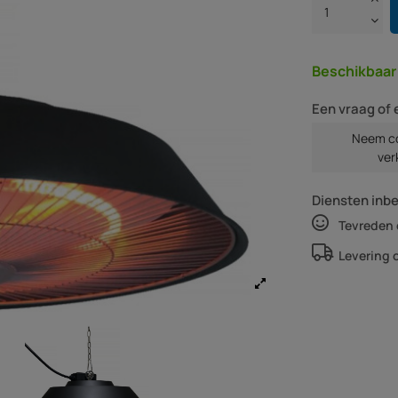
Beschikbaa
Een vraag of 
Neem co
ver
Diensten inb
Tevreden 
Levering 