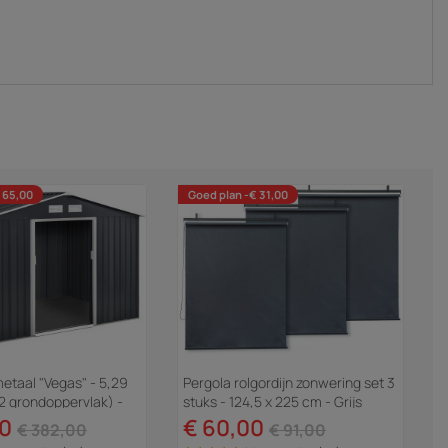
 65,00
Goed plan -€ 31,00
metaal "Vegas" - 5,29
Pergola rolgordijn zonwering set 3
2 grondoppervlak) -
stuks - 124,5 x 225 cm - Grijs
antraciet
00
€ 60,00
€ 382,00
€ 91,00