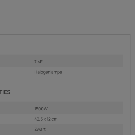
7 M²
Halogenlampe
TIES
1500W
42,5 x 12 cm
Zwart