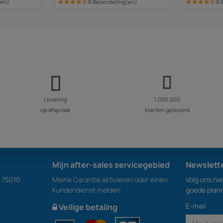
(en)
8 Beoordeling(en)
8 
Levering
1.000.000
op afspraak
klanten geleverd
Mijn after-sales servicegebied
Newslett
S 75010
Meine Garantie aktivieren oder einen
Volg ons ni
Kundendienst melden
goede plan
E-mail
Veilige betaling