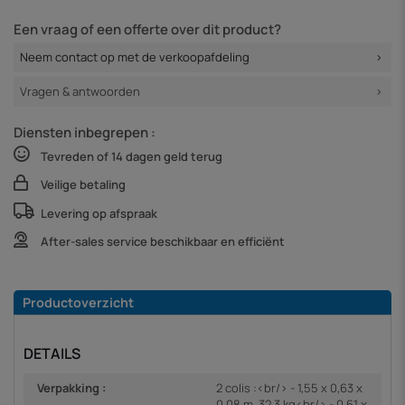
Een vraag of een offerte over dit product?
Neem contact op met de verkoopafdeling
Vragen & antwoorden
Diensten inbegrepen :
Tevreden of 14 dagen geld terug
Veilige betaling
Levering op afspraak
After-sales service beschikbaar en efficiënt
Productoverzicht
DETAILS
Verpakking :
2 colis :<br/> - 1,55 x 0,63 x
0,08 m, 32,3 kg<br/> - 0,61 x