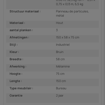
0,75 x 0,13 m, 6,5 kg
Structuur materiaal :
Panneau de particules,
métal
Materiaal :
Hout
aantal planken :
3
Afmetingen :
150 x 58 x 75 cm
Stijl :
Industriel
Kleur :
Bruin
Breedte :
58 cm
Afwerking :
Mélamine
Hoogte :
75 cm
Lengte :
150 cm
Type meubilair :
Bureau
Garantie
2 jaar