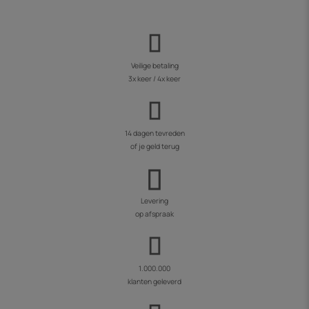
Veilige betaling
3x keer / 4x keer
14 dagen tevreden
of je geld terug
Levering
op afspraak
1.000.000
klanten geleverd