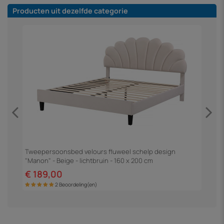
Producten uit dezelfde categorie
Tweepersoonsbed velours fluweel schelp design
T
"Manon" - Beige - lichtbruin - 160 x 200 cm
Z
€ 189,00
€
2 Beoordeling(en)