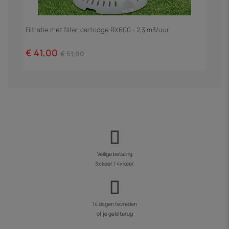
Filtratie met filter cartridge RX600 - 2,3 m3/uur
Z
€ 41,00
€
€ 51,00
Veilige betaling
3x keer / 4x keer
14 dagen tevreden
of je geld terug