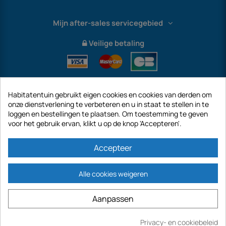
Mijn after-sales servicegebied
Veilige betaling
Habitatentuin gebruikt eigen cookies en cookies van derden om
onze dienstverlening te verbeteren en u in staat te stellen in te
loggen en bestellingen te plaatsen. Om toestemming te geven
voor het gebruik ervan, klikt u op de knop 'Accepteren'.
International
Accepteer
Alle cookies weigeren
https://www.habitatentuin.nl is een site van het bedrijf GECODIS SA met een
Aanpassen
kapitaal van € 187.203,29, 32 Rue de Paradis - PARIJS 75010 (FRANKRIJK).
GECODIS.SA opgericht op 04/11/1998 is een dochteronderneming van ODAYA ​​​​
HOLDING met een kapitaal van 2.750.640,00 EURO.
Privacy- en cookiebeleid