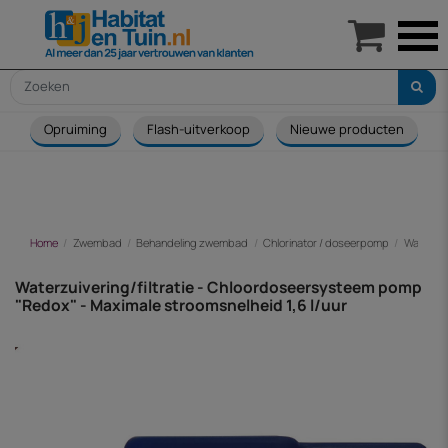

Opruiming
Flash-uitverkoop
Nieuwe producten
Home
Zwembad
Behandeling zwembad
Chlorinator / doseerpomp
Waterzui
Waterzuivering/filtratie - Chloordoseersysteem pomp
"Redox" - Maximale stroomsnelheid 1,6 l/uur