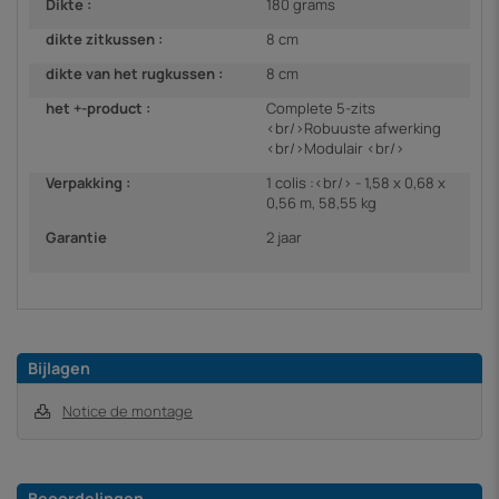
Dikte :
180 grams
dikte zitkussen :
8 cm
dikte van het rugkussen :
8 cm
het +-product :
Complete 5-zits
<br/>Robuuste afwerking
<br/>Modulair <br/>
Verpakking :
1 colis :<br/> - 1,58 x 0,68 x
0,56 m, 58,55 kg
Garantie
2 jaar
Bijlagen
Notice de montage
Beoordelingen