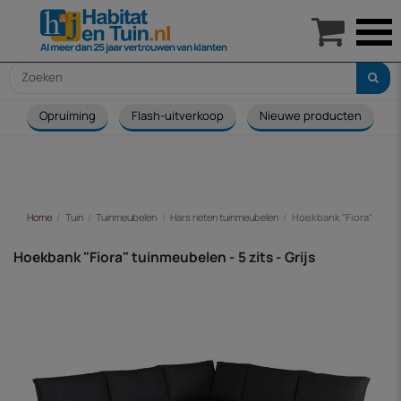

Opruiming
Flash-uitverkoop
Nieuwe producten
Home
Tuin
Tuinmeubelen
Hars rieten tuinmeubelen
Hoekbank "Fiora" tuinme
Hoekbank "Fiora" tuinmeubelen - 5 zits - Grijs
-€ 144,00