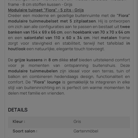
frame - 8 cm stoffen kussen - Grijs
Modulaire tuinset "Fiora" - 5 zits - Grijs
Creëer een moderne en gezellige buitenruimte met de
"Fiora"
modulaire tuinmeubelset met 5 zitplaatsen
. Hij is ontworpen
om zich aan alle configuraties aan te passen en bestaat uit
twee
banken
van 154 x 69 x 66 cm
, een
hoekbank
van 70 x 70 x 64 cm
en een
salontafel
van 110 x 60 x 34 cm
. Het
metalen
frame
zorgt voor stevigheid en stabiliteit, terwijl het tafelblad
in
houtlook
een natuurlijke, elegante touch toevoegt.
De
grijze kussens
in
8 cm
dikke
stof
bieden uitstekend comfort
voor je momenten van ontspanning buitenshuis. Deze
modulaire tuinmeubelen
zijn ideaal voor een terras, tuin of
balkon en combineren hedendaags design, functionaliteit en
comfort. De
"Fiora" lounge
is gemakkelijk te integreren in elke
stijl van buiteninrichting en is perfect om warme momenten te
delen met familie en vrienden.
DETAILS
Kleur :
Gris
Soort salon :
Gartenmöbel