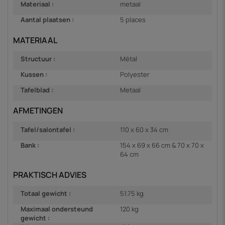
Materiaal :
metaal
Aantal plaatsen :
5 places
MATERIAAL
Structuur :
Métal
Kussen :
Polyester
Tafelblad :
Metaal
AFMETINGEN
Tafel/salontafel :
110 x 60 x 34 cm
Bank :
154 x 69 x 66 cm & 70 x 70 x
64 cm
PRAKTISCH ADVIES
Totaal gewicht :
51.75 kg
Maximaal ondersteund
120 kg
gewicht :