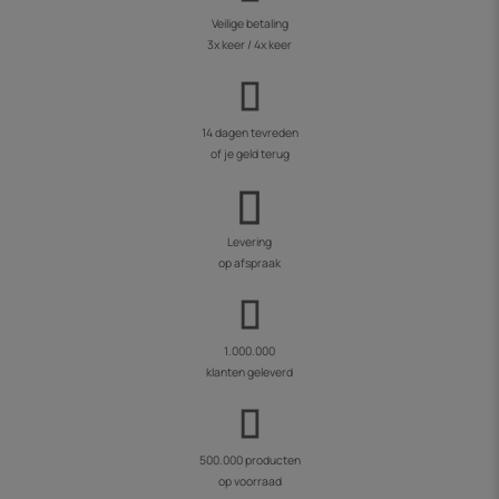
Veilige betaling
3x keer / 4x keer
14 dagen tevreden
of je geld terug
Levering
op afspraak
1.000.000
klanten geleverd
500.000 producten
op voorraad