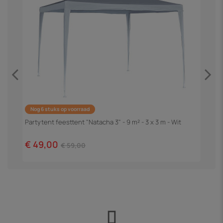
Nog 6 stuks op voorraad
cm
P
"
Partytent feesttent "Natacha 3" - 9 m² - 3 x 3 m - Wit
€
€ 49,00
€ 59,00