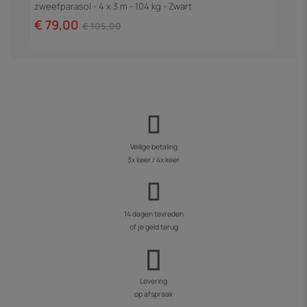
zweefparasol - 4 x 3 m - 104 kg - Zwart
€
€ 79,00
€ 105,00
Veilige betaling
3x keer / 4x keer
14 dagen tevreden
of je geld terug
Levering
op afspraak