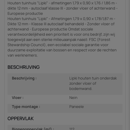
Houten tuinhuis "Lipki" - afmetingen 1,79 x 0,90 x 1,76 / 1,86 m -
dikte 12 mm - autoclaaf klasse III - zonder vloer of achterwand -
Europese productie
Houten tuinhuis "Lipki" - Afmetingen 1,79 x 0,90 x 1,78/1,87 m -
Dikte 12 mm - Klasse III autoclaaf behandeld - Zonder vloer of
achterwand - Europese productie Omdat sociale
verantwoordelijkheid een prioriteit is voor ons bedrijf, zijn wij
toegewijd aan een sterke milieuaanpak naast: FSC (Forest
Stewardship Council), een ecolabel sociale garantie voor
duurzame exploitatie van bossen en respect voor de rechten
van werknemers.
BESCHRIJVING
Beschrijving :
Lipki houten tuin onderdak
zonder vloer of
bodemwand.
Vloer :
Nein
Type montage :
Paneele
OPPERVLAK
Binnenoppervlak (m²) :
1.12