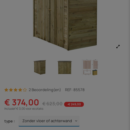
2 Beoordeling(en)
REF:
85578
€ 374,00
€ 623,00
-€ 249,00
Inclusief € 0,00 voor ecotaks
type :