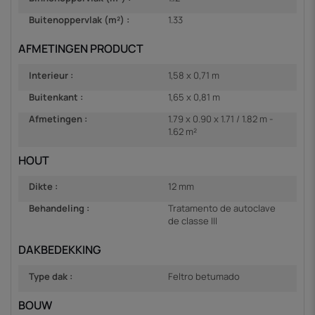
Buitenoppervlak (m²) :
1.33
AFMETINGEN PRODUCT
Interieur :
1,58 x 0,71 m
Buitenkant :
1,65 x 0,81 m
Afmetingen :
1.79 x 0.90 x 1.71 / 1.82 m -
1.62 m²
HOUT
Dikte :
12 mm
Behandeling :
Tratamento de autoclave
de classe III
DAKBEDEKKING
Type dak :
Feltro betumado
BOUW