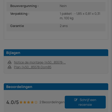
Bouwvergunning :
Nein
Verpakking :
1 pakket : - 1,85 x 0,81 x 0,31
m, 100 kg
Garantie
2 ans
Bijlagen
Notice de montage-1450_85578-...
Plan-1450_85578-Dom85
Beoordelingen
Schrijf een
4.0/5
2 Beoordelingen
recensie