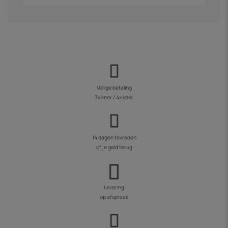
Veilige betaling
3x keer / 4x keer
14 dagen tevreden
of je geld terug
Levering
op afspraak