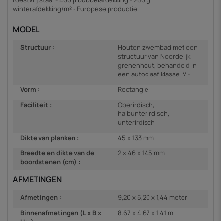
winterafdekking/m² - Europese productie.
MODEL
Structuur :
Houten zwembad met een
structuur van Noordelijk
grenenhout, behandeld in
een autoclaaf klasse IV -
Vorm :
Rectangle
Faciliteit :
Oberirdisch,
halbunterirdisch,
unterirdisch
Dikte van planken :
45 x 133 mm
Breedte en dikte van de
2 x 46 x 145 mm
boordstenen (cm) :
AFMETINGEN
Afmetingen :
9,20 x 5,20 x 1,44 meter
Binnenafmetingen (L x B x
8.67 x 4.67 x 1.41 m