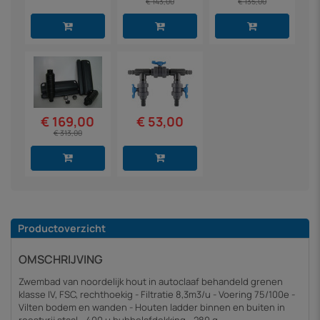
€ 143,00
€ 135,00
€ 53,00
€ 169,00
€ 313,00
Productoverzicht
OMSCHRIJVING
Zwembad van noordelijk hout in autoclaaf behandeld grenen
klasse IV, FSC, rechthoekig - Filtratie 8,3m3/u - Voering 75/100e -
Vilten bodem en wanden - Houten ladder binnen en buiten in
roestvrij staal - 400 µ bubbelafdekking - 280 g