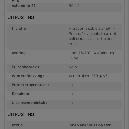
Hm) :
Volume (m3) :
54 m3
UITRUSTING
filtratie :
Filtration à sable 8.3m3/h -
Pompe 1 cv (sable fourni et
colisé dans la palette des
bois)
Voering :
Liner 75/100 - Aufhängung
Hung
Buitenboordkit :
Nein
Winterafdekking :
Winterplane 280 g/M²
Bezem stopcontact :
Ja
Schuimer :
Ja
Uitblaasmondstuk :
Ja
UITRUSTING
schub :
Innenleiter aus Edelstahl