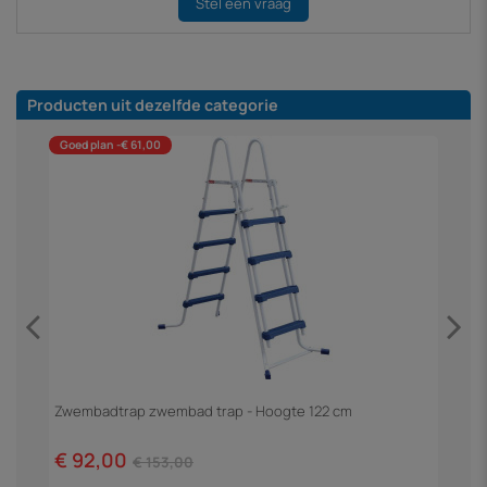
Stel een vraag
Producten uit dezelfde categorie
Goed plan -€ 61,00
Zwembadtrap zwembad trap - Hoogte 122 cm
F
€ 92,00
€
€ 153,00