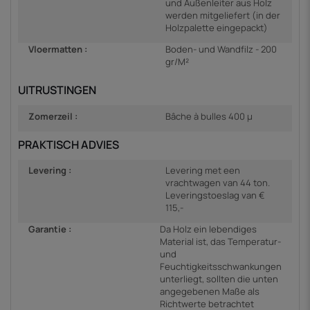
und Außenleiter aus Holz
werden mitgeliefert (in der
Holzpalette eingepackt)
Vloermatten :
Boden- und Wandfilz - 200
gr/M²
UITRUSTINGEN
Zomerzeil :
Bâche à bulles 400 µ
PRAKTISCH ADVIES
Levering :
Levering met een
vrachtwagen van 44 ton.
Leveringstoeslag van €
115,-
Garantie :
Da Holz ein lebendiges
Material ist, das Temperatur-
und
Feuchtigkeitsschwankungen
unterliegt, sollten die unten
angegebenen Maße als
Richtwerte betrachtet