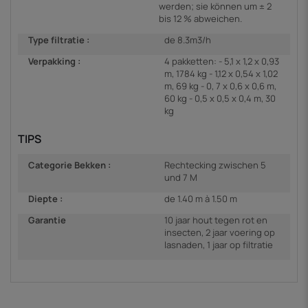
werden; sie können um ± 2
bis 12 % abweichen.
Type filtratie :
de 8.3m3/h
Verpakking :
4 pakketten: - 5,1 x 1,2 x 0,93
m, 1784 kg - 1,12 x 0,54 x 1,02
m, 69 kg - 0, 7 x 0,6 x 0,6 m,
60 kg - 0,5 x 0,5 x 0,4 m, 30
kg
TIPS
Categorie Bekken :
Rechtecking zwischen 5
und 7 M
Diepte :
de 1.40 m à 1.50 m
Garantie
10 jaar hout tegen rot en
insecten, 2 jaar voering op
lasnaden, 1 jaar op filtratie