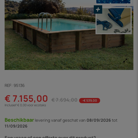
REF:
95136
€ 7.155,00
€ 7.694,00
-€ 539,00
Inclusief € 0,00 voor ecotaks
Beschikbaar
levering vanaf
geschat van
08/09/2026
tot
11/09/2026
Een vraag of een offerte over dit product?