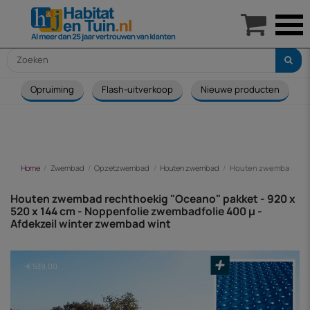

Opruiming
Flash-uitverkoop
Nieuwe producten
Home
Zwembad
Opzetzwembad
Houten zwembad
Houten zwembad recht
Houten zwembad rechthoekig "Oceano" pakket - 920 x
520 x 144 cm - Noppenfolie zwembadfolie 400 µ -
Afdekzeil winter zwembad wint
-€ 539,00