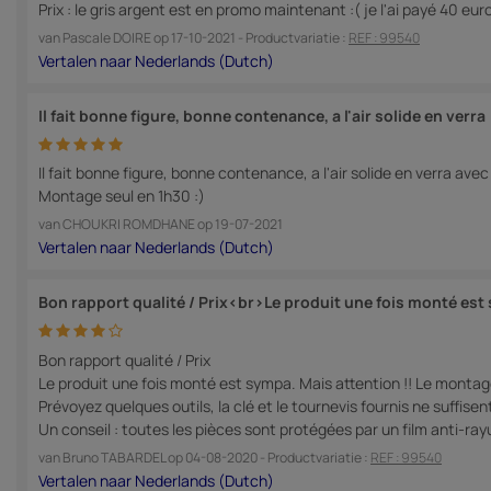
Prix : le gris argent est en promo maintenant :( je l'ai payé 40 eu
van
Pascale DOIRE
op
17-10-2021
- Productvariatie :
REF : 99540
Il fait bonne figure, bonne contenance, a l'air solide en verra
Il fait bonne figure, bonne contenance, a l'air solide en verra avec
Montage seul en 1h30 :)
van
CHOUKRI ROMDHANE
op
19-07-2021
Bon rapport qualité / Prix<br>Le produit une fois monté est 
Bon rapport qualité / Prix
Le produit une fois monté est sympa. Mais attention !! Le montage
Prévoyez quelques outils, la clé et le tournevis fournis ne suffisen
Un conseil : toutes les pièces sont protégées par un film anti-ray
van
Bruno TABARDEL
op
04-08-2020
- Productvariatie :
REF : 99540