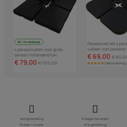
Nr. 1 in verkoop
Parasolvoet set 4 par
vulbaar voor parasols t
4 parasolvoeten voor grote
52 liter - Zwart
parasol vrijhangend tuin
€ 69,00
€ 83,0
zweefparasol - 4 x 3 m - 104 kg -
€ 79,00
€ 105,00
2 Beoordeling
Zwart
Veilige betaling
14 dagen tevreden
3x keer / 4x keer
of je geld terug