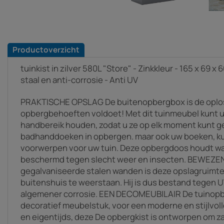
Productoverzicht
tuinkist in zilver 580L "Store" - Zinkkleur - 165 x 69 x 
staal en anti-corrosie - Anti UV
PRAKTISCHE OPSLAG De buitenopbergbox is de oploss
opbergbehoeften voldoet! Met dit tuinmeubel kunt u
handbereik houden, zodat u ze op elk moment kunt ge
badhanddoeken in opbergen. maar ook uw boeken, k
voorwerpen voor uw tuin. Deze opbergdoos houdt wat
beschermd tegen slecht weer en insecten. BEWEZE
gegalvaniseerde stalen wanden is deze opslagruimte
buitenshuis te weerstaan. Hij is dus bestand tegen U
algemener corrosie. EEN DECOMEUBILAIR De tuinopb
decoratief meubelstuk, voor een moderne en stijlvolle 
en eigentijds, deze De opbergkist is ontworpen om z