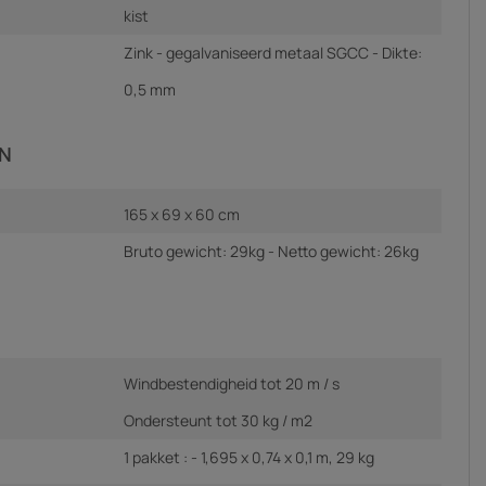
kist
Zink - gegalvaniseerd metaal SGCC - Dikte:
0,5 mm
N
165 x 69 x 60 cm
Bruto gewicht: 29kg - Netto gewicht: 26kg
Windbestendigheid tot 20 m / s
Ondersteunt tot 30 kg / m2
1 pakket : - 1,695 x 0,74 x 0,1 m, 29 kg