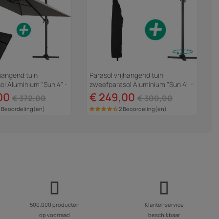
jhangend tuin
Parasol vrijhangend tuin
l Aluminium "Sun 4" -
zweefparasol Aluminium "Sun 4" -
- 3 x 4 m - Grijs -...
Rechthoekig - 3 x 4 m +
00
€ 249,00
€ 372,00
€ 300,00
beschermhoes -...
 Beoordeling(en)
2 Beoordeling(en)
500.000 producten
Klantenservice
op voorraad
beschikbaar