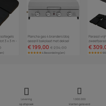
asoltegels
Plancha gas 4 branders bbq
Parasol vri
ot 3 x 3 m -
gasgrill bakplaat met deksel
zweefparaso
"Fasto" - 10 kW - Grijs
Rechthoekig 
€ 199,00
€ 309,
0
€ 234,00
(en)
4 Beoordeling(en)
66
Levering
1.000.000
op afspraak
klanten geleverd