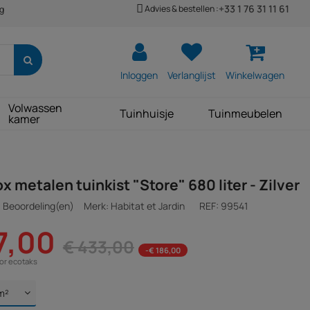
+33 1 76 31 11 61
Advies & bestellen :
ng
Inloggen
Verlanglijst
Winkelwagen
Volwassen
Tuinhuisje
Tuinmeubelen
kamer
 metalen tuinkist "Store" 680 liter - Zilver
 Beoordeling(en)
Merk: Habitat et Jardin
REF:
99541
7,00
€ 433,00
-€ 186,00
oor ecotaks