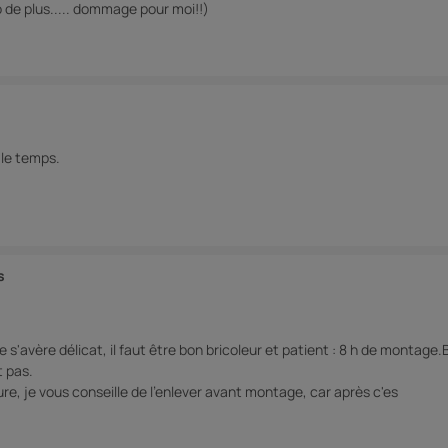
ro de plus..... dommage pour moi!!)
 le temps.
s
 s'avère délicat, il faut être bon bricoleur et patient : 8 h de montage
t pas.
ure, je vous conseille de l'enlever avant montage, car après c'es