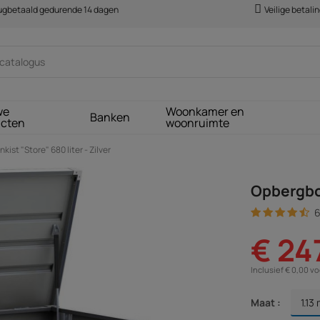
rugbetaald gedurende 14 dagen
Veilige betali
we
Woonkamer en
Banken
ucten
woonruimte
ist "Store" 680 liter - Zilver
Opbergbox
6
€ 24
Inclusief € 0,00 v
Maat :