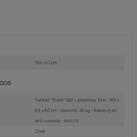
159 x 61 cm
DOOS
Tuinkist "Store" 580 L zilverkleur Zink - 165 x
69 x 60 cm - Gewicht: 26 kg - Roestvrij en
anti-corrosie - Anti UV
Zilver