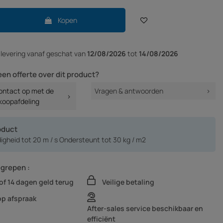
Kopen
r
levering vanaf
geschat van
12/08/2026
tot
14/08/2026
een offerte over dit product?
ntact op met de
Vragen & antwoorden
koopafdeling
oduct
gheid tot 20 m / s Ondersteunt tot 30 kg / m2
egrepen :
of 14 dagen geld terug
Veilige betaling
op afspraak
After-sales service beschikbaar en
efficiënt