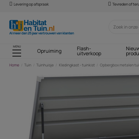
Levering op afspraak
Tevreden of te
MENU
Flash-
Nieu
Opruiming
uitverkoop
prod
Home
Tuin
Tuinhuisje
Kledingkast - tuinkist
Opbergbox metalen tuink
-€ 186,00