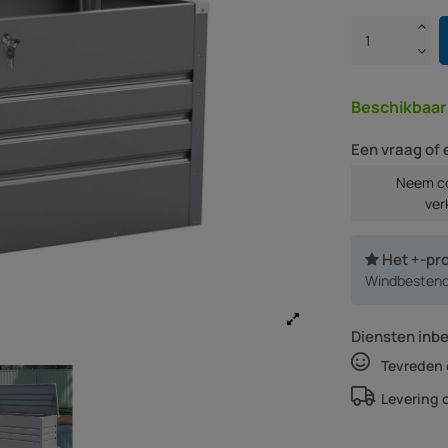
Beschikbaa
Een vraag of 
Neem co
ver
Het +-pr
Windbestendi
Diensten inb
Tevreden 
Levering 