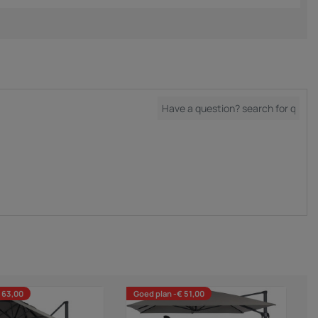
 63,00
Goed plan -€ 51,00