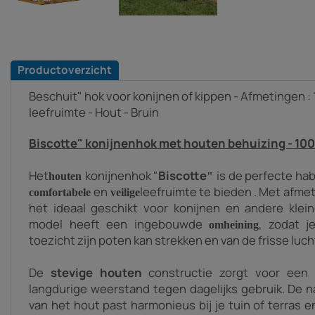
Productoverzicht
Beschuit" hok voor konijnen of kippen - Afmetingen : 1
leefruimte - Hout - Bruin
Biscotte" konijnenhok met houten behuizing - 100 
Het
konijnenhok "
Biscotte
is de perfecte hab
houten
"
en
leefruimte te bieden
.
Met afmet
comfortabele
veilige
het ideaal geschikt voor konijnen en andere klei
model heeft een ingebouwde
, zodat j
omheining
toezicht zijn poten kan strekken en van de frisse luc
De
stevige houten
constructie zorgt voor een u
langdurige weerstand tegen dagelijks gebruik. De n
van het hout past harmonieus bij je tuin of terras 