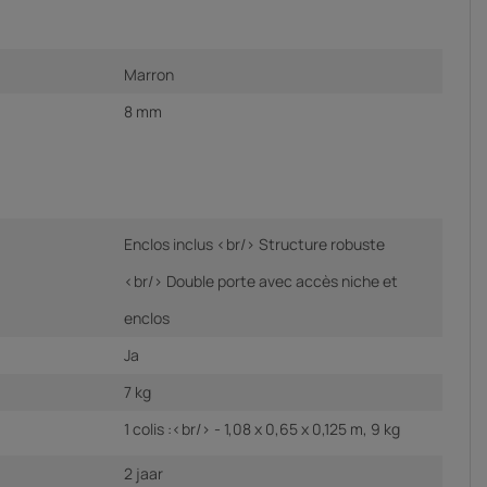
Marron
8 mm
Enclos inclus <br/> Structure robuste
<br/> Double porte avec accès niche et
enclos
Ja
7 kg
1 colis :<br/> - 1,08 x 0,65 x 0,125 m, 9 kg
2 jaar