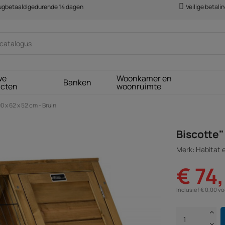
rugbetaald gedurende 14 dagen
Veilige betali
we
Woonkamer en
Banken
ucten
woonruimte
0 x 62 x 52 cm - Bruin
Biscotte" 
Merk: Habitat e
€ 74
Inclusief € 0,00 v