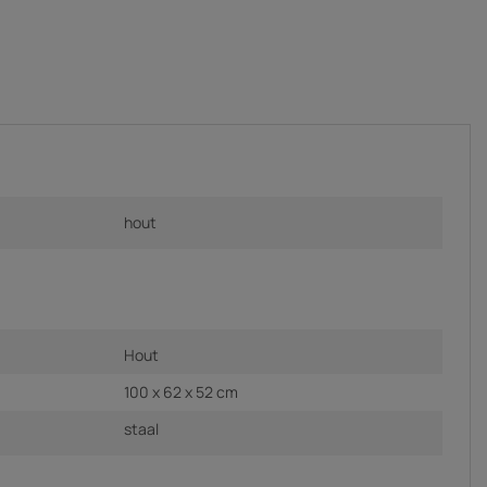
hout
Hout
100 x 62 x 52 cm
staal