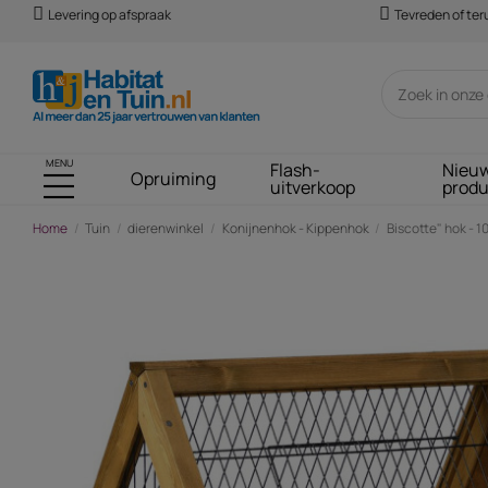
Levering op afspraak
Tevreden of te
MENU
Flash-
Nieu
Opruiming
uitverkoop
prod
Home
Tuin
dierenwinkel
Konijnenhok - Kippenhok
Biscotte" hok - 10
-€ 38,00