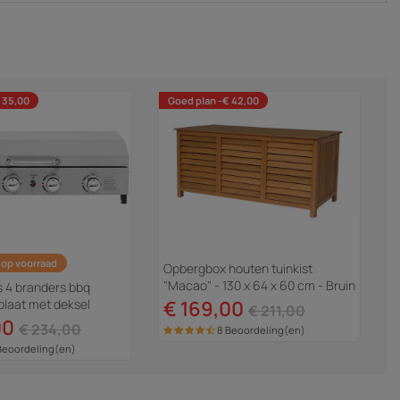
 35,00
Goed plan -€ 42,00
 op voorraad
Opbergbox houten tuinkist
"Macao" - 130 x 64 x 60 cm - Bruin
s 4 branders bbq
- kastanjebruin
kplaat met deksel
€ 169,00
€ 211,00
 kW - Grijs
00
€ 234,00
8 Beoordeling(en)
Beoordeling(en)