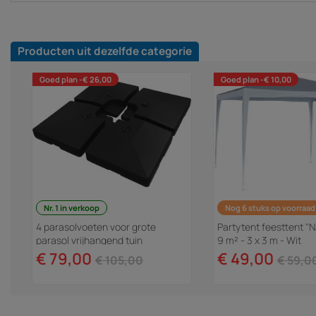
Producten uit dezelfde categorie
Goed plan -€ 26,00
Goed plan -€ 10,00
Nr. 1 in verkoop
Nog 6 stuks op voorraad
4 parasolvoeten voor grote
Partytent feesttent "N
parasol vrijhangend tuin
9 m² - 3 x 3 m - Wit
zweefparasol - 4 x 3 m - 104 kg -
€ 79,00
€ 49,00
€ 105,00
€ 59,0
Zwart