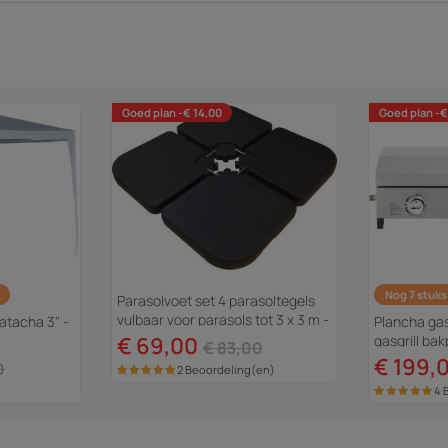
Goed plan -€ 14,00
Goed plan -€
Nog 7 stuks
Parasolvoet set 4 parasoltegels
vulbaar voor parasols tot 3 x 3 m -
atacha 3" -
Plancha ga
52 liter - Zwart
€ 69,00
gasgrill ba
€ 83,00
"Fasto" - 10
€ 199,
0
2 Beoordeling(en)
4 