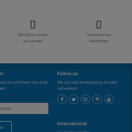
500.000 producten
Klantenservice
op voorraad
beschikbaar
er
Follow us
euws en profiteer van onze
We zijn ook aanwezig op sociale
nen
netwerken
International
er