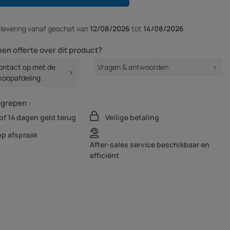
r
levering vanaf
geschat van
12/08/2026
tot
14/08/2026
een offerte over dit product?
ntact op met de
Vragen & antwoorden
koopafdeling
egrepen :
of 14 dagen geld terug
Veilige betaling
op afspraak
After-sales service beschikbaar en
efficiënt