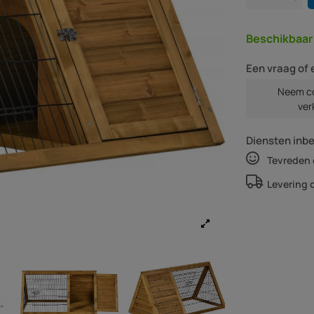
Beschikbaa
Een vraag of 
Neem co
ver
Diensten inb
Tevreden 
Levering 