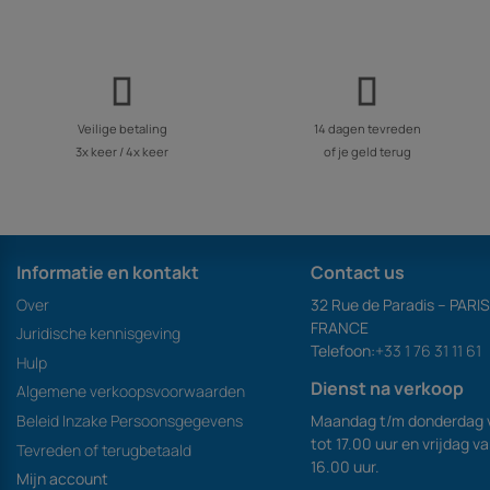
Veilige betaling
14 dagen tevreden
3x keer / 4x keer
of je geld terug
Informatie en kontakt
Contact us
Over
32 Rue de Paradis – PARI
FRANCE
Juridische kennisgeving
Telefoon:
+33 1 76 31 11 61
Hulp
Dienst na verkoop
Algemene verkoopsvoorwaarden
Maandag t/m donderdag 
Beleid Inzake Persoonsgegevens
tot 17.00 uur en vrijdag v
Tevreden of terugbetaald
16.00 uur.
Mijn account