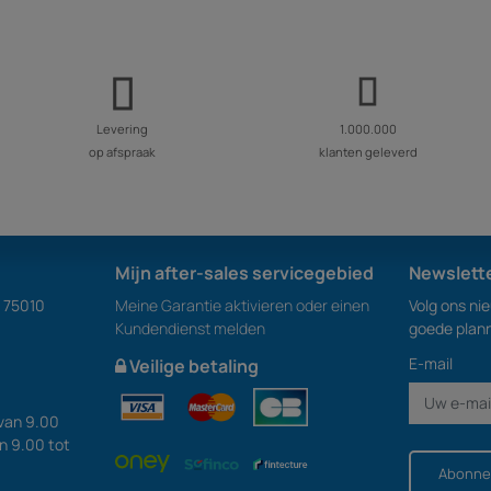
Levering
1.000.000
op afspraak
klanten geleverd
Mijn after-sales servicegebied
Newslett
S 75010
Meine Garantie aktivieren oder einen
Volg ons ni
Kundendienst melden
goede plan
E-mail
Veilige betaling
van 9.00
an 9.00 tot
Abonne