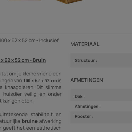
00 x 62 x 52 cm - Inclusief
MATERIAAL
x 62 x 52 cm - Bruin
Structuur :
itat om je kleine vriend een
AFMETINGEN
ingen van
is
100 x 62 x 52 cm
ne knaagdieren. Dit slimme
e huisdier veilig en onder
Dak :
ht kan genieten.
Afmetingen :
itstekende stabiliteit en
Rooster :
atuurlijke
bruine
afwerking
en geeft het een esthetisch