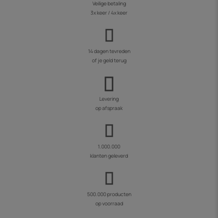
Veilige betaling
3x keer / 4x keer
14 dagen tevreden
of je geld terug
Levering
op afspraak
1.000.000
klanten geleverd
500.000 producten
op voorraad