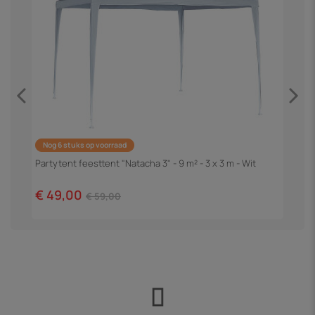
Nog 6 stuks op voorraad
m
Partytent feesttent "Natacha 3" - 9 m² - 3 x 3 m - Wit
P
"
€ 49,00
€
€ 59,00