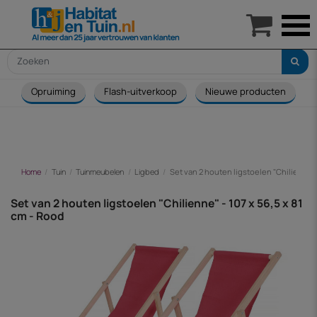

Opruiming
Flash-uitverkoop
Nieuwe producten
Home
Tuin
Tuinmeubelen
Ligbed
Set van 2 houten ligstoelen "Chilienne" -
Set van 2 houten ligstoelen "Chilienne" - 107 x 56,5 x 81
cm - Rood
-€ 71,00