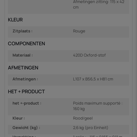
Afmetingen zitting: 115 x 42
cm
KLEUR
Zitplaats :
Rouge
COMPONENTEN
Materiaal :
420D Oxford-stof
AFMETINGEN
Afmetingen :
L107 x B56,5 x H81 cm
HET + PRODUCT
het +-product :
Poids maximum supporté :
160 kg
Kleur :
Rood/geel
Gewicht (kg) :
2,6 kg (pro Einheit)
Verpakking :
1 colis : - 1,16 x 0,165 x 0,11 m,