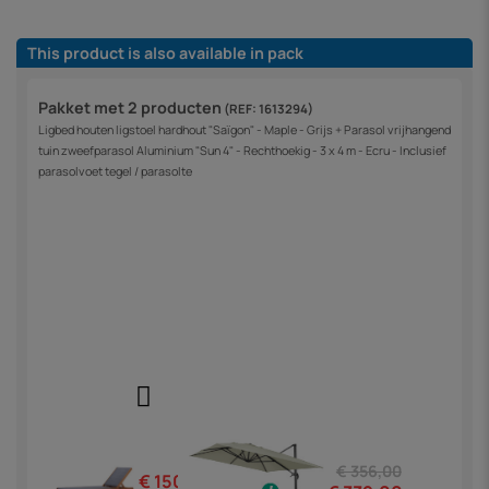
This product is also available in pack
Pakket met 2 producten
(REF: 1613294)
Ligbed houten ligstoel hardhout "Saïgon" - Maple - Grijs + Parasol vrijhangend
tuin zweefparasol Aluminium "Sun 4" - Rechthoekig - 3 x 4 m - Ecru - Inclusief
parasolvoet tegel / parasolte
€ 356,00
€ 150,00