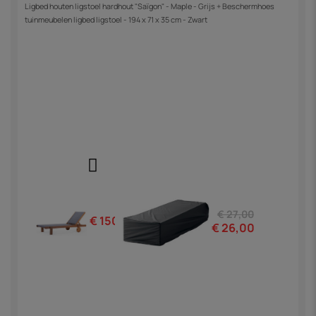
Ligbed houten ligstoel hardhout "Saïgon" - Maple - Grijs + Beschermhoes
tuinmeubelen ligbed ligstoel - 194 x 71 x 35 cm - Zwart
€ 27,00
€ 150,00
€ 26,00