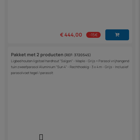
€ 444,00
-15€
Pakket met 2 producten
(REF: 3720545)
Ligbed houten ligstoel hardhout "Saïgon" - Maple - Grijs + Parasol vrijhangend
tuin zweefparasol Aluminium "Sun 4" - Rechthoekig - 3 x 4 m - Grijs - Inclusief
parasolvoet tegel / parasolt