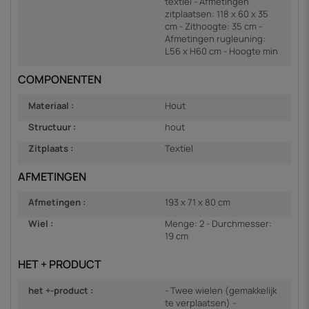
textiel - Afmetingen
zitplaatsen: 118 x 60 x 35
cm - Zithoogte: 35 cm -
Afmetingen rugleuning:
L56 x H60 cm - Hoogte min
COMPONENTEN
Materiaal :
Hout
Structuur :
hout
Zitplaats :
Textiel
AFMETINGEN
Afmetingen :
193 x 71 x 80 cm
Wiel :
Menge: 2 - Durchmesser:
19 cm
HET + PRODUCT
het +-product :
- Twee wielen (gemakkelijk
te verplaatsen) -