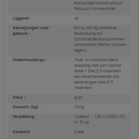
Natuurlijke houtstructuur -
Robuust tuinmeubilair
Liggend :
Ja
Aanwijzingen voor
Bis zu 100 kg belastbar -
gebruik :
Abdeckung mit
Schutzabdeckung und bei
schlechtem Wetter trocken
lagern.
Onderhoudstips :
Teak- en houtolie Warm
zeepsop met een zachte
doek + Elke 2-3 maanden
een beschermende olie
aanbrengen elke 2-3
maanden
Kleur :
grijs
Gewicht (kg) :
13 Kg
Verpakking :
1 pakket : - 1,95 x 0,625 x 0,1
m, 15 kg
Garantie
2 jaar