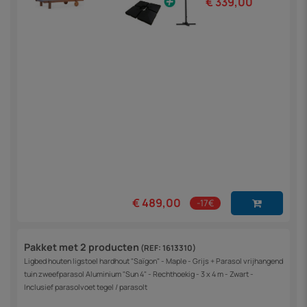
€ 339,00
€ 489,00
-17€
Pakket met 2 producten
(REF: 1613310)
Ligbed houten ligstoel hardhout "Saïgon" - Maple - Grijs + Parasol vrijhangend
tuin zweefparasol Aluminium "Sun 4" - Rechthoekig - 3 x 4 m - Zwart -
Inclusief parasolvoet tegel / parasolt