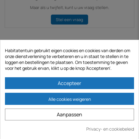
Maar als u twijfelt, kunt u uw vraag stellen.
Stel een vraag
Producten uit dezelfde categorie
Habitatentuin gebruikt eigen cookies en cookies van derden om
onze dienstverlening te verbeteren en u in staat te stellen in te
Goed plan -€ 10,00
loggen en bestellingen te plaatsen. Om toestemming te geven
voor het gebruik ervan, klikt u op de knop 'Accepteren'.
Accepteer
Alle cookies weigeren
Aanpassen
Privacy- en cookiebeleid
Kopen
Nog 6 stuks op voorraad
m
P