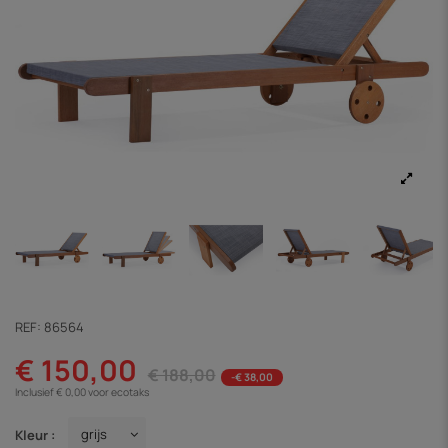
REF:
86564
€ 150,00
€ 188,00
-€ 38,00
Inclusief € 0,00 voor ecotaks
Kleur :