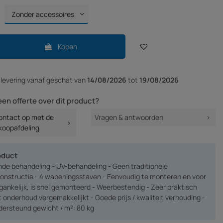
Kopen
r
levering vanaf
geschat van
14/08/2026
tot
19/08/2026
een offerte over dit product?
ntact op met de
Vragen & antwoorden
koopafdeling
oduct
de behandeling - UV-behandeling - Geen traditionele
nstructie - 4 wapeningsstaven - Eenvoudig te monteren en voor
gankelijk, is snel gemonteerd - Weerbestendig - Zeer praktisch
 onderhoud vergemakkelijkt - Goede prijs / kwaliteit verhouding -
ersteund gewicht / m²: 80 kg