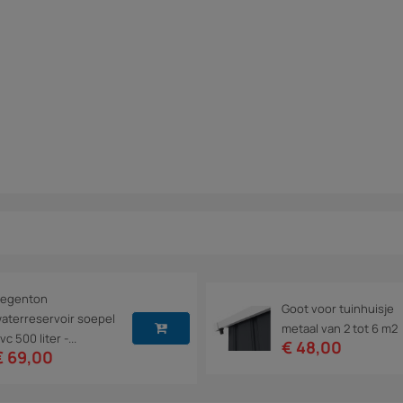
egenton
Goot voor tuinhuisje
aterreservoir soepel
metaal van 2 tot 6 m2
vc 500 liter -...
€ 48,00
€ 69,00