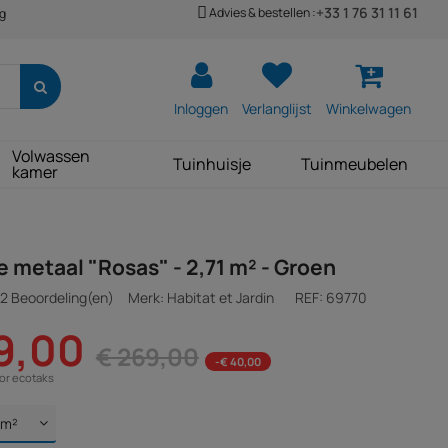
+33 1 76 31 11 61
Advies & bestellen :
ng
Inloggen
Verlanglijst
Winkelwagen
Volwassen
Tuinhuisje
Tuinmeubelen
kamer
e metaal "Rosas" - 2,71 m² - Groen
2 Beoordeling(en)
Merk: Habitat et Jardin
REF:
69770
9,00
€ 269,00
-€ 40,00
oor ecotaks