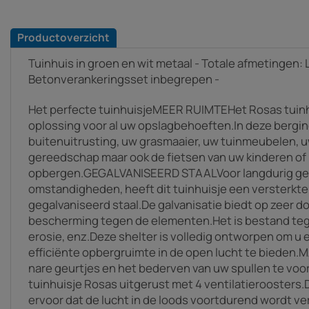
Productoverzicht
Tuinhuis in groen en wit metaal - Totale afmetingen: L 1
Betonverankeringsset inbegrepen -
Het perfecte tuinhuisjeMEER RUIMTEHet Rosas tuinhu
oplossing voor al uw opslagbehoeften.In deze berging
buitenuitrusting, uw grasmaaier, uw tuinmeubelen, 
gereedschap maar ook de fietsen van uw kinderen o
opbergen.GEGALVANISEERD STAALVoor langdurig gebr
omstandigheden, heeft dit tuinhuisje een versterkte 
gegalvaniseerd staal.De galvanisatie biedt op zeer d
bescherming tegen de elementen.Het is bestand tegen
erosie, enz.Deze shelter is volledig ontworpen om u
efficiënte opbergruimte in de open lucht te biede
nare geurtjes en het bederven van uw spullen te voo
tuinhuisje Rosas uitgerust met 4 ventilatieroosters
ervoor dat de lucht in de loods voortdurend wordt 