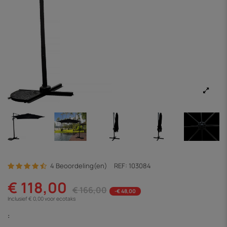
4 Beoordeling(en)
REF:
103084
€ 118,00
€ 166,00
-€ 48,00
Inclusief € 0,00 voor ecotaks
: