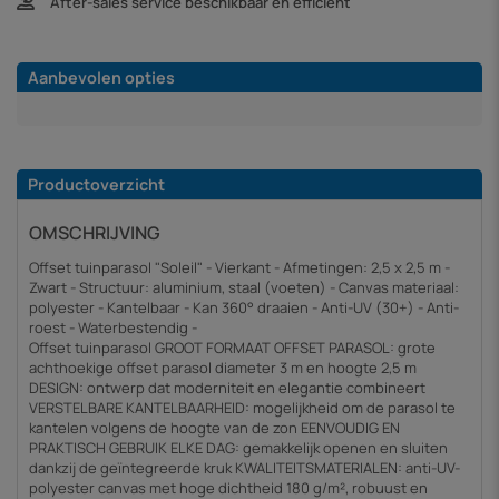
After-sales service beschikbaar en efficiënt
Aanbevolen opties
Productoverzicht
OMSCHRIJVING
Offset tuinparasol "Soleil" - Vierkant - Afmetingen: 2,5 x 2,5 m -
Zwart - Structuur: aluminium, staal (voeten) - Canvas materiaal:
polyester - Kantelbaar - Kan 360° draaien - Anti-UV (30+) - Anti-
roest - Waterbestendig -
Offset tuinparasol GROOT FORMAAT OFFSET PARASOL: grote
achthoekige offset parasol diameter 3 m en hoogte 2,5 m
DESIGN: ontwerp dat moderniteit en elegantie combineert
VERSTELBARE KANTELBAARHEID: mogelijkheid om de parasol te
kantelen volgens de hoogte van de zon EENVOUDIG EN
PRAKTISCH GEBRUIK ELKE DAG: gemakkelijk openen en sluiten
dankzij de geïntegreerde kruk KWALITEITSMATERIALEN: anti-UV-
polyester canvas met hoge dichtheid 180 g/m², robuust en