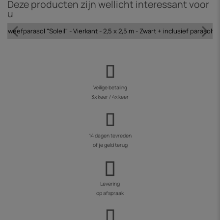
Deze producten zijn wellicht interessant voor
u
 zweefparasol "Soleil" - Vierkant - 2,5 x 2,5 m - Zwart + inclusief parasolv
Veilige betaling
3x keer / 4x keer
14 dagen tevreden
of je geld terug
Levering
op afspraak