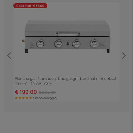
Goed plan -€ 35,00
Plancha gas 4 branders bbq gasgrill bakplaat met deksel
O
"Fasto" - 10 kW - Grijs
B
€ 199,00
€
€ 234,00
4 Beoordeling(en)