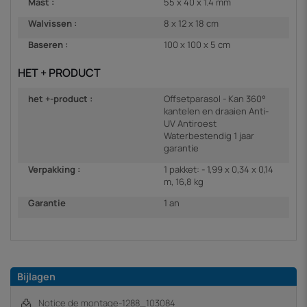
Mast :
55 x 40 x 1.4 mm
Walvissen :
8 x 12 x 18 cm
Baseren :
100 x 100 x 5 cm
HET + PRODUCT
het +-product :
Offsetparasol - Kan 360°
kantelen en draaien Anti-
UV Antiroest
Waterbestendig 1 jaar
garantie
Verpakking :
1 pakket: - 1,99 x 0,34 x 0,14
m, 16,8 kg
Garantie
1 an
Bijlagen
Notice de montage-1288_103084