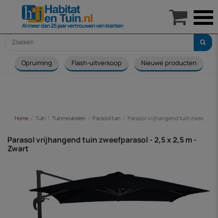

Opruiming
Flash-uitverkoop
Nieuwe producten
Home
Tuin
Tuinmeubelen
Parasol tuin
Parasol vrijhangend tuin zweefparaso
Parasol vrijhangend tuin zweefparasol - 2,5 x 2,5 m -
Zwart
-€ 48,00