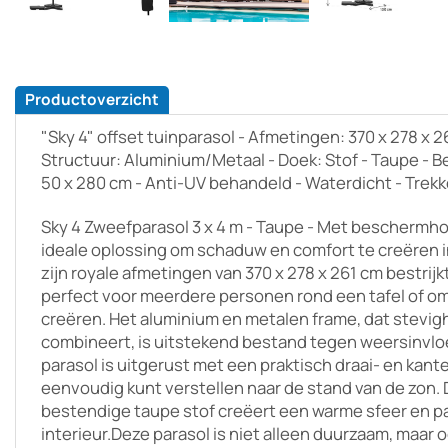
Productoverzicht
"Sky 4" offset tuinparasol - Afmetingen: 370 x 278 x 26
Structuur: Aluminium/Metaal - Doek: Stof - Taupe - 
50 x 280 cm - Anti-UV behandeld - Waterdicht - Trek
Sky 4 Zweefparasol 3 x 4 m - Taupe - Met beschermho
ideale oplossing om schaduw en comfort te creëren 
zijn royale afmetingen van 370 x 278 x 261 cm bestrijk
perfect voor meerdere personen rond een tafel of om
creëren. Het aluminium en metalen frame, dat stevi
combineert, is uitstekend bestand tegen weersinvlo
parasol is uitgerust met een praktisch draai- en kan
eenvoudig kunt verstellen naar de stand van de zon.
bestendige taupe stof creëert een warme sfeer en pa
interieur.Deze parasol is niet alleen duurzaam, maar 