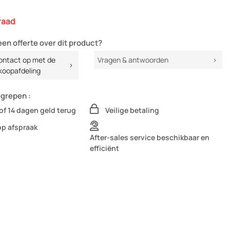
raad
een offerte over dit product?
ntact op met de
Vragen & antwoorden
koopafdeling
egrepen :
of 14 dagen geld terug
Veilige betaling
op afspraak
After-sales service beschikbaar en
efficiënt