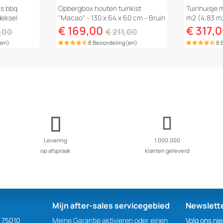
rs bbq
Opbergbox houten tuinkist
Tuinhuisje 
deksel
"Macao" - 130 x 64 x 60 cm - Bruin
m2 (4,83 m
- kastanjebruin
Grijs
€ 169,00
€ 317,
,00
€ 211,00
(en)
8 Beoordeling(en)
8 
Levering
1.000.000
op afspraak
klanten geleverd
Mijn after-sales servicegebied
Newslett
S 75010
Meine Garantie aktivieren oder einen
Volg ons ni