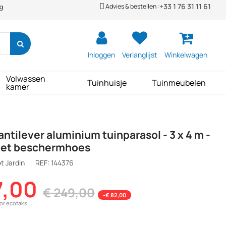
+33 1 76 31 11 61
Advies & bestellen :
ng
Inloggen
Verlanglijst
Winkelwagen
Volwassen
Tuinhuisje
Tuinmeubelen
kamer
antilever aluminium tuinparasol - 3 x 4 m -
Met beschermhoes
t Jardin
REF:
144376
7,00
€ 249,00
-€ 82,00
oor ecotaks