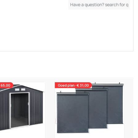
 65,00
Goed plan -€ 31,00