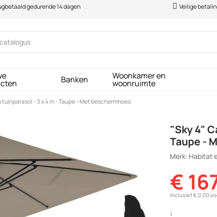
rugbetaald gedurende 14 dagen
Veilige betali
we
Woonkamer en
Banken
ucten
woonruimte
 tuinparasol - 3 x 4 m - Taupe - Met beschermhoes
"Sky 4" C
Taupe - 
Merk: Habitat e
€ 16
Inclusief € 0,00 v
: