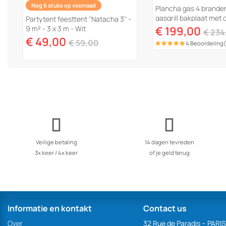
Nog 6 stuks op voorraad
Plancha gas 4 brande
gasgrill bakplaat met 
Partytent feesttent "Natacha 3" -
"Fasto" - 10 kW - Grijs
9 m² - 3 x 3 m - Wit
€ 199,00
€ 234
€ 49,00
€ 59,00
4 Beoordeling
Veilige betaling
14 dagen tevreden
3x keer / 4x keer
of je geld terug
Informatie en kontakt
Contact us
Over
32 Rue de Paradis – PARI