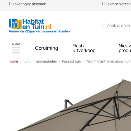
Levering op afspraak
Tevreden of te
MENU
Flash-
Nieu
Opruiming
uitverkoop
prod
Home
Tuin
Tuinmeubelen
Parasol tuin
"Sky 4" Cantilever aluminium
-€ 82,00