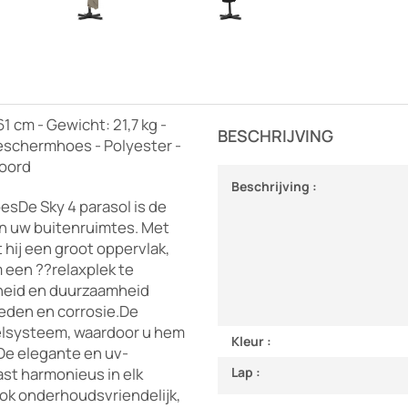
1 cm - Gewicht: 21,7 kg -
BESCHRIJVING
Beschermhoes - Polyester -
koord
Beschrijving :
esDe Sky 4 parasol is de
in uw buitenruimtes. Met
t hij een groot oppervlak,
 een ??relaxplek te
gheid en duurzaamheid
eden en corrosie.De
telsysteem, waardoor u hem
Kleur :
 De elegante en uv-
st harmonieus in elk
Lap :
ook onderhoudsvriendelijk,