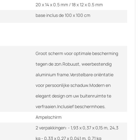
20 x 14 x 0.5 mm / 18 x 12 x 0.5 mm
base inclus de 100 x 100 cm
Groot scherm voor optimale bescherming
tegen de zon.Robuust, weerbestendig
aluminium frame.Verstelbare oriëntatie
voor persoonlijke schaduw.Modern en
elegant design om uw buitenruimte te
verfraaien.Inclusief beschermhoes.
Ampelschirm
2 verpakkingen: - 1,93 x 0,37 x 0,15 m, 24,3
kg - 0,33 x 0,27 x 0,041 m, 0,71 kg