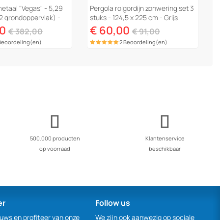
metaal "Vegas" - 5,29
Pergola rolgordijn zonwering set 3
2 grondoppervlak) -
stuks - 124,5 x 225 cm - Grijs
antraciet
00
€ 60,00
€ 382,00
€ 91,00
Beoordeling(en)
2 Beoordeling(en)
500.000 producten
Klantenservice
op voorraad
beschikbaar
er
Follow us
euws en profiteer van onze
We zijn ook aanwezig op sociale