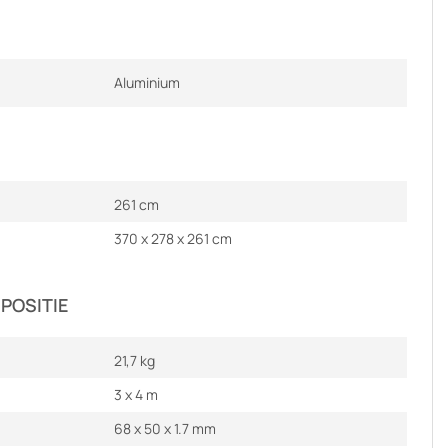
Aluminium
261 cm
370 x 278 x 261 cm
POSITIE
21,7 kg
3 x 4 m
68 x 50 x 1.7 mm