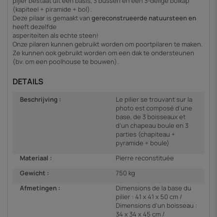
pijler bestaat uit een basis, 3 bussen en een 3-delige bolkap
(kapiteel + piramide + bol).
Deze pilaar is gemaakt van
gereconstrueerde natuursteen en
heeft dezelfde
asperiteiten als echte steen!
Onze pilaren kunnen gebruikt worden om poortpilaren te maken.
Ze kunnen ook gebruikt worden om een dak te ondersteunen
(bv. om een poolhouse te bouwen).
DETAILS
Beschrijving :
Le pilier se trouvant sur la
photo est composé d'une
base, de 3 boisseaux et
d'un chapeau boule en 3
parties (chapiteau +
pyramide + boule)
Materiaal :
Pierre reconstituée
Gewicht :
750 kg
Afmetingen :
Dimensions de la base du
pilier : 41 x 41 x 50 cm /
Dimensions d'un boisseau :
34 x 34 x 45 cm /