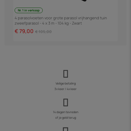
Nr. 1 in verkoop
4 parasolvoeten voor grote parasol vrijhangend tuin
P
zweefparasol - 4 x 3 m - 104 kg - Zwart
€ 79,00
€
€ 105,00
Veilige betaling
3x keer / 4x keer
14 dagen tevreden
of je geld terug