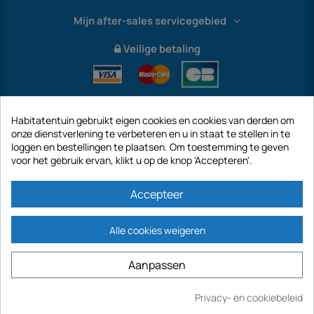
Mijn after-sales servicegebied
Veilige betaling
Habitatentuin gebruikt eigen cookies en cookies van derden om
onze dienstverlening te verbeteren en u in staat te stellen in te
loggen en bestellingen te plaatsen. Om toestemming te geven
voor het gebruik ervan, klikt u op de knop 'Accepteren'.
International
Accepteer
Alle cookies weigeren
https://www.habitatentuin.nl is een site van het bedrijf GECODIS SA met een
Aanpassen
kapitaal van € 187.203,29, 32 Rue de Paradis - PARIJS 75010 (FRANKRIJK).
GECODIS.SA opgericht op 04/11/1998 is een dochteronderneming van ODAYA ​​​​
HOLDING met een kapitaal van 2.750.640,00 EURO.
Privacy- en cookiebeleid
AL ONZE PROMOTIES ZIJN GELDIG ZOALS VOORRADEN BESCHIKBAAR
Kopen