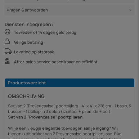
Vragen & antwoorden
Diensten inbegrepen :
Tevreden of 14 dagen geld terug
Veilige betaling
Levering op afspraak
After-sales service beschikbaar en efficiënt
Productoverzicht
OMSCHRIJVING
Set van 2 "Provençaalse" poortpijlers - 41 x 41 x 228 cm - 1 basis, 3
bussen - 1 bolkap in 3 delen (kapiteel + piramide + bol).
Set van 2 "Provençaalse" poortpilaren
Wil je een vleugje
elegantie
toevoegen
aan je ingang
? Wij
bieden u dit pakket van 2 Provençaalse poortpijlers aan. Elke