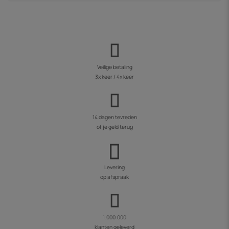
Veilige betaling
3x keer / 4x keer
14 dagen tevreden
of je geld terug
Levering
op afspraak
1.000.000
klanten geleverd