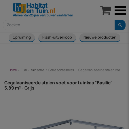

Opruiming
Flash-uitverkoop
Nieuwe producten
Home
Tuin
tuin serre
Serre accessoires
Gegalvaniseerde stalen voet voor tu
Gegalvaniseerde stalen voet voor tuinkas "Basilic" -
5.89 m² - Grijs