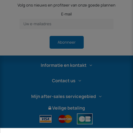
Volg ons nieuws en profiteer van onze goede plannen
E-mail
Abonneer
Informatie en kontakt
Contact us
Mijn after-sales servicegebied
Veilige betaling