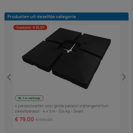
Producten uit dezelfde categorie
Goed plan -€ 26,00
Nr. 1 in verkoop
4 parasolvoeten voor grote parasol vrijhangend tuin
P
zweefparasol - 4 x 3 m - 104 kg - Zwart
€ 79,00
€
€ 105,00