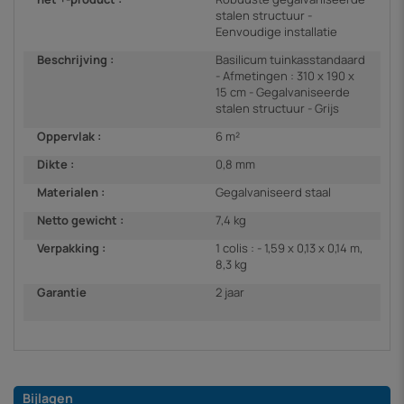
stalen structuur -
Eenvoudige installatie
Beschrijving :
Basilicum tuinkasstandaard
- Afmetingen : 310 x 190 x
15 cm - Gegalvaniseerde
stalen structuur - Grijs
Oppervlak :
6 m²
Dikte :
0,8 mm
Materialen :
Gegalvaniseerd staal
Netto gewicht :
7,4 kg
Verpakking :
1 colis : - 1,59 x 0,13 x 0,14 m,
8,3 kg
Garantie
2 jaar
Bijlagen