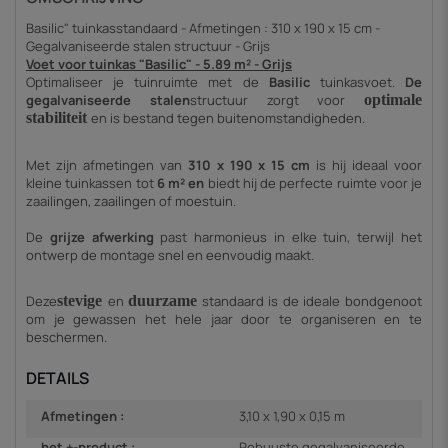
Basilic" tuinkasstandaard - Afmetingen : 310 x 190 x 15 cm -
Gegalvaniseerde stalen structuur - Grijs
Voet voor tuinkas "Basilic" - 5.89 m² - Grijs
Optimaliseer je tuinruimte met de
Basilic
tuinkasvoet.
De
gegalvaniseerde stalen
structuur
zorgt voor
optimale
stabiliteit
en is bestand tegen buitenomstandigheden.
Met zijn afmetingen van
310 x 190 x 15 cm
is hij ideaal voor
kleine tuinkassen tot
6
m² en
biedt hij de perfecte ruimte voor je
zaailingen, zaailingen of moestuin.
De
grijze afwerking
past harmonieus in elke tuin, terwijl het
ontwerp de montage snel en eenvoudig maakt.
Deze
stevige
en
duurzame
standaard is de ideale bondgenoot
om je gewassen het hele jaar door te organiseren en te
beschermen
.
DETAILS
Afmetingen :
3,10 x 1,90 x 0,15 m
het +-product :
Robuuste gegalvaniseerde