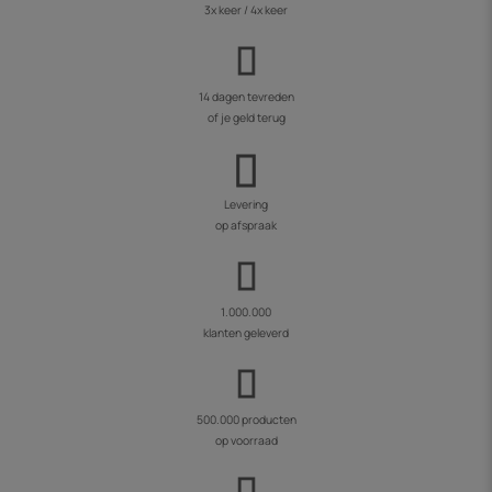
3x keer / 4x keer
14 dagen tevreden
of je geld terug
Levering
op afspraak
1.000.000
klanten geleverd
500.000 producten
op voorraad