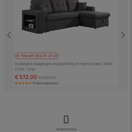
Time left
06
d.
03
:
47
:
21
-
H
3
Hoekbank slaapbank meubel links of rechts bank "Axel" -
3 zits - Grijs
€
€ 572,00
€ 689,00
38 Beoordeling(en)
Veilige betaling