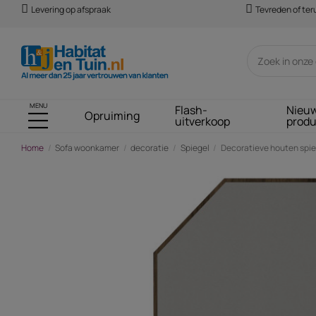
Levering op afspraak
Tevreden of te
MENU
Flash-
Nieu
Opruiming
uitverkoop
prod
Home
Sofa woonkamer
decoratie
Spiegel
Decoratieve houten spiege