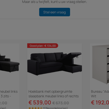
Maar als u twijfelt, kunt u uw vraag stellen.
Stel een vraag
Goed plan -€ 134,00
eubel links
Hoekbank met opbergruimte
Bureau "Ada
3 zits -
slaapbank meubel links of rechts
Wit
bank "Alain" - 221 x 145 x 85 cm -
€ 539,00
€ 192,
2,00
€ 673,00
3...
g(en)
12 Beoordeling(en)