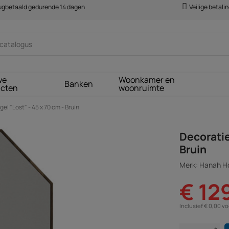
rugbetaald gedurende 14 dagen
Veilige betali
we
Woonkamer en
Banken
ucten
woonruimte
l "Lost" - 45 x 70 cm - Bruin
Decoratie
Bruin
Merk: Hanah 
€ 12
Inclusief € 0,00 v