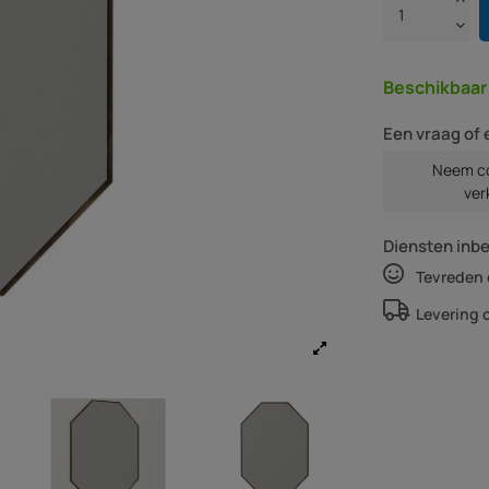
Beschikbaa
Een vraag of 
Neem co
ver
Diensten inb
Tevreden 
Levering 