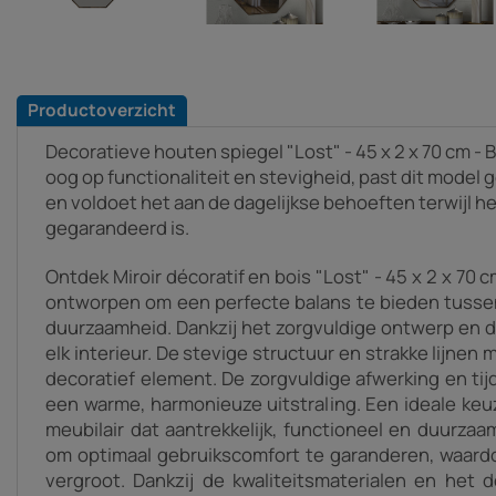
Productoverzicht
Decoratieve houten spiegel "Lost" - 45 x 2 x 70 cm -
oog op functionaliteit en stevigheid, past dit model ge
en voldoet het aan de dagelijkse behoeften terwijl h
gegarandeerd is.
Ontdek Miroir décoratif en bois "Lost" - 45 x 2 x 70 c
ontworpen om een perfecte balans te bieden tussen 
duurzaamheid. Dankzij het zorgvuldige ontwerp en de v
elk interieur. De stevige structuur en strakke lijnen 
decoratief element. De zorgvuldige afwerking en tijd
een warme, harmonieuze uitstraling. Een ideale keu
meubilair dat aantrekkelijk, functioneel en duurzaam
om optimaal gebruikscomfort te garanderen, waardo
vergroot. Dankzij de kwaliteitsmaterialen en het 