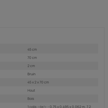
45 cm
70 cm
2 cm
Bruin
45 x 2 x 70 cm
Hout
Bois
1 colis :<br/> - 0,75 x 0,495 x 0,062 m, 7,2