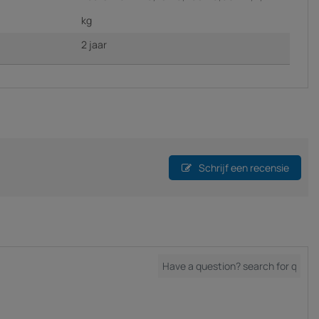
kg
2 jaar
Schrijf een recensie