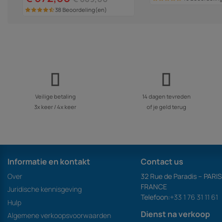
38 Beoordeling(en)
Veilige betaling
14 dagen tevreden
3x keer / 4x keer
of je geld terug
Informatie en kontakt
Contact us
Over
32 Rue de Paradis – PARI
FRANCE
Juridische kennisgeving
Telefoon:
+33 1 76 31 11 61
Hulp
Dienst na verkoop
Algemene verkoopsvoorwaarden