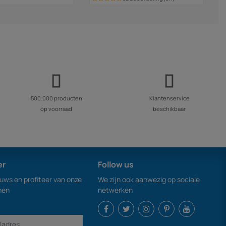
500.000 producten
Klantenservice
op voorraad
beschikbaar
er
Follow us
euws en profiteer van onze
We zijn ook aanwezig op sociale
nen
netwerken