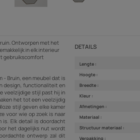
 Bruin. Ontworpen met het
DETAILS
makkelijk in elk interieur
et gebruikscomfort
Lengte :
Hoogte :
m - Bruin, een meubel dat is
design, functionaliteit en
Breedte :
eelzijdige stijl past hij in
Kleur :
maken het tot een veelzijdig
loze stijl geven elke kamer
Afmetingen :
ze voor wie op zoek is naar
Materiaal :
 is. Elk detail is doordacht
or het dagelijks nut wordt
Structuur materiaal :
doordachte ontwerp zal dit
Verpakking :