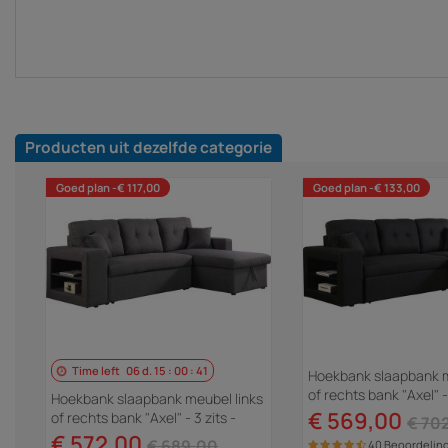
Producten uit dezelfde categorie
Goed plan -€ 117,00
Goed plan -€ 133,00
Time left
06
d.
15
:
00
:
40
Hoekbank slaapbank m
of rechts bank "Axel" - 
Hoekbank slaapbank meubel links
Zwart
€ 569,00
of rechts bank "Axel" - 3 zits -
€ 70
Grijs
€ 572,00
€ 689,00
40 Beoordelin