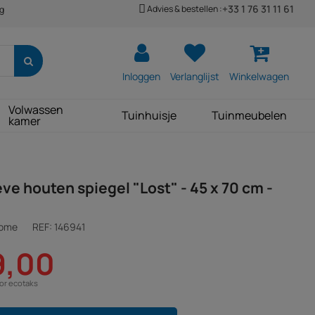
+33 1 76 31 11 61
Advies & bestellen :
ng
Inloggen
Verlanglijst
Winkelwagen
Volwassen
Tuinhuisje
Tuinmeubelen
kamer
ve houten spiegel "Lost" - 45 x 70 cm -
Home
REF:
146941
9,00
oor ecotaks