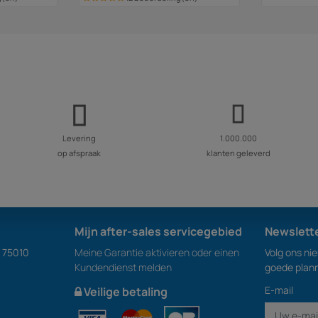
Levering
1.000.000
op afspraak
klanten geleverd
Mijn after-sales servicegebied
Newslett
S 75010
Meine Garantie aktivieren oder einen
Volg ons ni
Kundendienst melden
goede plan
E-mail
Veilige betaling