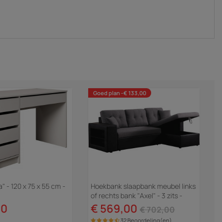
Goed plan -€ 133,00
" - 120 x 75 x 55 cm -
Hoekbank slaapbank meubel links
of rechts bank "Axel" - 3 zits -
Zwart / Grijs
00
€ 569,00
€ 702,00
32 Beoordeling(en)