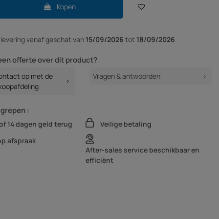
Kopen
r
levering vanaf
geschat van
15/09/2026
tot
18/09/2026
een offerte over dit product?
ntact op met de
Vragen & antwoorden
koopafdeling
egrepen :
of 14 dagen geld terug
Veilige betaling
op afspraak
After-sales service beschikbaar en
efficiënt