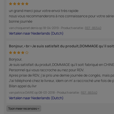
un grand merci pour votre envoi très rapide
nous vous recommanderons à nos connaissance pour votre sérieux et
bonne journée
van
choquenet denis
op
18-04-2019
- Productvariatie :
REF : 86540
Bonjour,<br>Je suis satisfait du produit,DOMMAGE qu'il soit
Bonjour,
Je suis satisfait du produit,DOMMAGE qu'il soit fabriqué en CHIN
Personnel qui vous raccroche au nez pour RDV.
Apres prise de RDV, j'ai pris une demie journée de congès, mais pas
J'ai téléphoné chez le livreur, idem on m' a raccroché une fois de 
Bilan appel du livr
van
patrice DAIRE
op
08-03-2018
- Productvariatie :
REF : 86540
Toon meer recensies