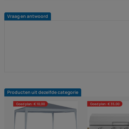
Vraag en antwoord
Producten uit dezelfde categorie
Goed plan -€ 10,00
Goed plan -€ 35,00