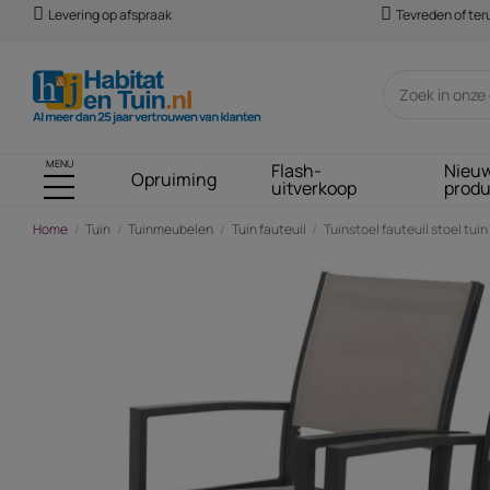
Levering op afspraak
Tevreden of te
MENU
Flash-
Nieu
Opruiming
uitverkoop
prod
Home
Tuin
Tuinmeubelen
Tuin fauteuil
Tuinstoel fauteuil stoel tuin
-€ 106,00