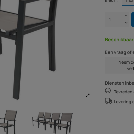
kleur :
Beschikbaa
Een vraag of 
Neem co
ver
Diensten inb
Tevreden 
Levering 