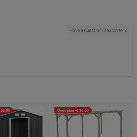
 65,00
Goed plan -€ 95,00