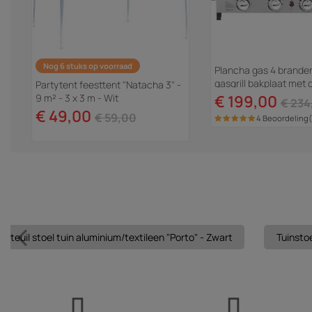
Nog 6 stuks op voorraad
Plancha gas 4 brande
gasgrill bakplaat met 
Partytent feesttent "Natacha 3" -
"Fasto" - 10 kW - Grijs
9 m² - 3 x 3 m - Wit
€ 199,00
€ 234
€ 49,00
€ 59,00
4 Beoordeling
fauteuil stoel tuin aluminium/textileen "Porto" - Zwart
Tuinstoe