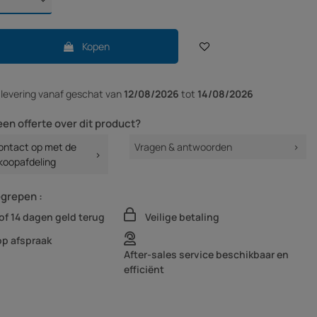
Kopen
r
levering vanaf
geschat van
12/08/2026
tot
14/08/2026
een offerte over dit product?
ntact op met de
Vragen & antwoorden
koopafdeling
egrepen :
of 14 dagen geld terug
Veilige betaling
op afspraak
After-sales service beschikbaar en
efficiënt