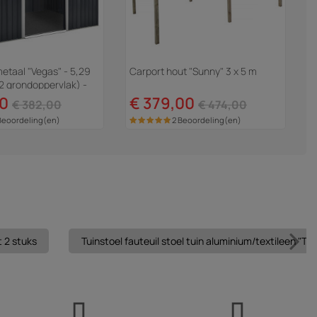
metaal "Vegas" - 5,29
Carport hout "Sunny" 3 x 5 m
2 grondoppervlak) -
00
€ 379,00
€ 382,00
€ 474,00
Beoordeling(en)
2 Beoordeling(en)
t 2 stuks
Tuinstoel fauteuil stoel tuin aluminium/textileen "Trop