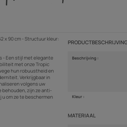
62 x 90 cm - Structuur kleur:
PRODUCTBESCHRIJVIN
s - Een stijl met elegante
Beschrijving :
biliteit met onze Tropic
anwege hun robuustheid en
niteit. Verkrijgbaar in
onaliseren volgens uw
 behouden, zijn ze anti-
ij u om ze te beschermen
Kleur :
MATERIAAL