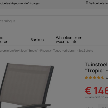
rugbetaald gedurende 14 dagen
Veilige betali
we
Woonkamer en
Banken
ucten
woonruimte
 aluminium/textileen "Tropic" - Phoenix - Taupe - grijs bruin - Set 2 stuks
Tuinstoel
"Tropic" -
4
€ 14
Inclusief € 0,00 v