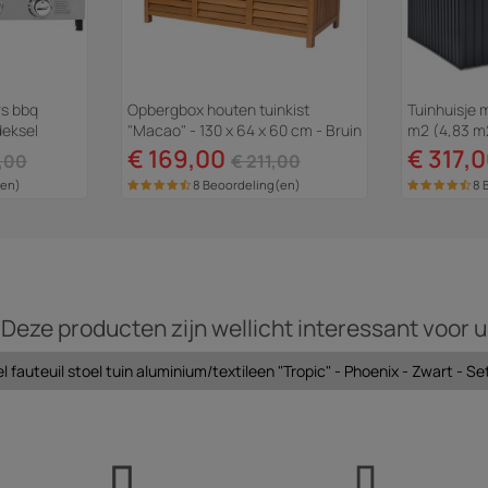
rs bbq
Opbergbox houten tuinkist
Tuinhuisje 
deksel
"Macao" - 130 x 64 x 60 cm - Bruin
m2 (4,83 m
- kastanjebruin
Grijs
€ 169,00
€ 317,
,00
€ 211,00
(en)
8 Beoordeling(en)
8 
Deze producten zijn wellicht interessant voor u
l fauteuil stoel tuin aluminium/textileen "Tropic" - Phoenix - Zwart - Se