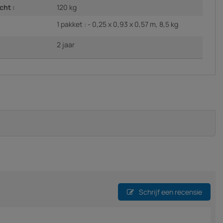
cht :
120 kg
1 pakket : - 0,25 x 0,93 x 0,57 m, 8,5 kg
2 jaar
Schrijf een recensie