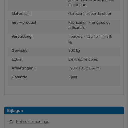
électrique.
Materiaal :
Gereconstrueerde steen
het +-product :
Fabrication Française et
artisanale
Verpakking :
1 pakket: - 1,2 x 1 x 1 m, 915
kg
Gewicht :
900 kg
Extra :
Elektrische pomp
Afmetingen :
1.98 x 1.06 x 1.64 m
Garantie
2 jaar
Bijlagen
Notice de montage