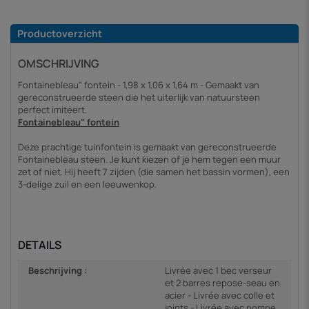
Productoverzicht
OMSCHRIJVING
Fontainebleau" fontein - 1,98 x 1,06 x 1,64 m - Gemaakt van
gereconstrueerde steen die het uiterlijk van natuursteen
perfect imiteert.
Fontainebleau" fontein
Deze prachtige tuinfontein is gemaakt van gereconstrueerde
Fontainebleau steen. Je kunt kiezen of je hem tegen een muur
zet of niet. Hij heeft 7 zijden (die samen het bassin vormen), een
3-delige zuil en een leeuwenkop.
DETAILS
Beschrijving :
Livrée avec 1 bec verseur
et 2 barres repose-seau en
acier - Livrée avec colle et
joints - Livrée avec pompe