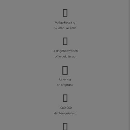
Veilige betaling
3x keer / 4x keer
14 dagen tevreden
of je geld terug
Levering
op afspraak
1.000.000
klanten geleverd