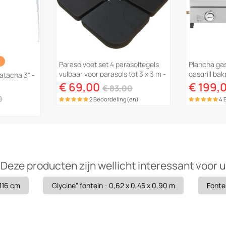
Parasolvoet set 4 parasoltegels
Plancha ga
vulbaar voor parasols tot 3 x 3 m -
gasgrill ba
atacha 3" -
52 liter - Zwart
"Fasto" - 10
€ 69,00
€ 199,
€ 83,00
0
2 Beoordeling(en)
4 
Deze producten zijn wellicht interessant voor u
.116 cm
Glycine" fontein - 0,62 x 0,45 x 0,90 m
Fontei