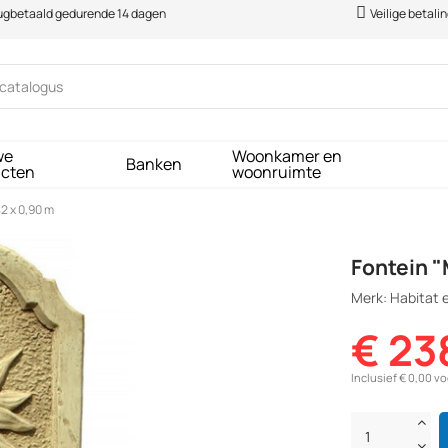
rugbetaald gedurende 14 dagen
Veilige betali
we
Woonkamer en
Banken
ucten
woonruimte
42 x 0,90 m
Fontein "
Merk: Habitat e
€ 23
Inclusief € 0,00 v