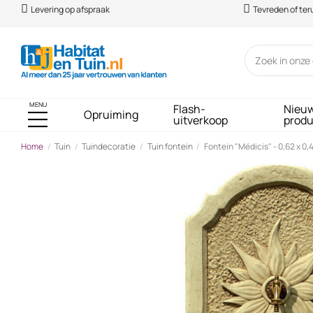
Levering op afspraak
Tevreden of te
MENU
Flash-
Nieu
Opruiming
uitverkoop
prod
Home
Tuin
Tuindecoratie
Tuin fontein
Fontein "Médicis" - 0,62 x 0,