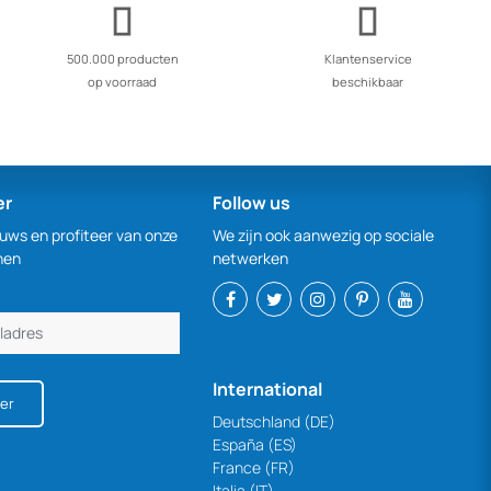
500.000 producten
Klantenservice
op voorraad
beschikbaar
er
Follow us
euws en profiteer van onze
We zijn ook aanwezig op sociale
nen
netwerken
International
er
Deutschland (DE)
España (ES)
France (FR)
Italia (IT)