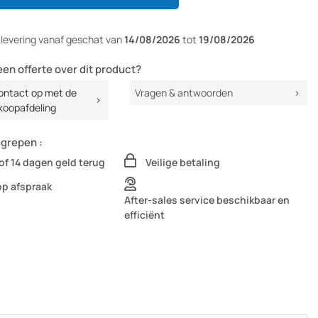
r
levering vanaf
geschat van
14/08/2026
tot
19/08/2026
een offerte over dit product?
ntact op met de
Vragen & antwoorden
koopafdeling
egrepen :
of 14 dagen geld terug
Veilige betaling
op afspraak
After-sales service beschikbaar en
efficiënt