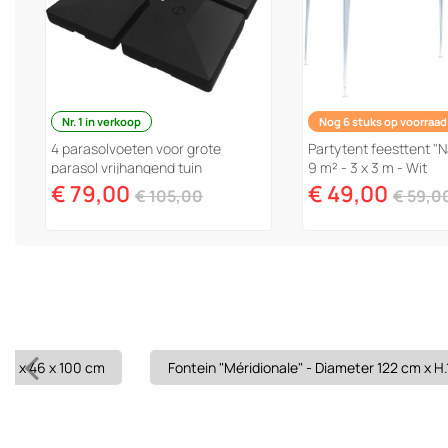
Nr. 1 in verkoop
Nog 6 stuks op voorraad
4 parasolvoeten voor grote
Partytent feesttent "N
parasol vrijhangend tuin
9 m² - 3 x 3 m - Wit
zweefparasol - 4 x 3 m - 104 kg -
€ 79,00
€ 49,00
€ 105,00
€ 59,0
Zwart
 70 x 46 x 100 cm
Fontein "Méridionale" - Diameter 122 cm x H