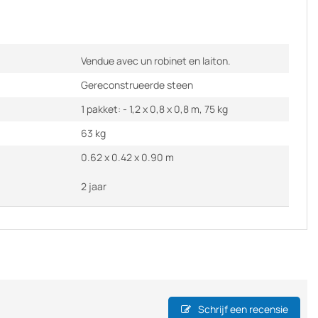
Vendue avec un robinet en laiton.
Gereconstrueerde steen
1 pakket: - 1,2 x 0,8 x 0,8 m, 75 kg
63 kg
0.62 x 0.42 x 0.90 m
2 jaar
Schrijf een recensie