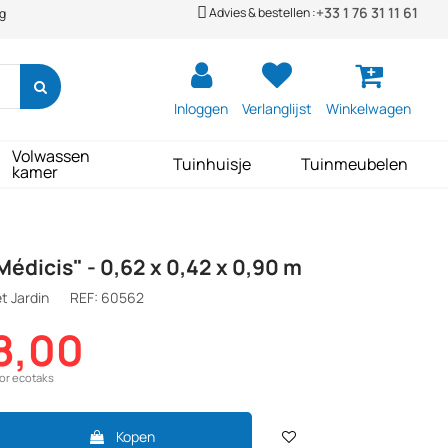
+33 1 76 31 11 61
Advies & bestellen :
ng
Inloggen
Verlanglijst
Winkelwagen
Volwassen
Tuinhuisje
Tuinmeubelen
kamer
Médicis" - 0,62 x 0,42 x 0,90 m
t Jardin
REF:
60562
8,00
oor ecotaks
Kopen