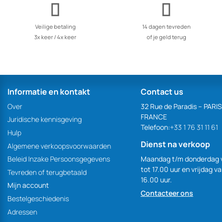
Veilige betaling
14 dagen tevreden
3x keer / 4x keer
of je geld terug
Informatie en kontakt
Contact us
Over
32 Rue de Paradis – PARI
FRANCE
Juridische kennisgeving
Telefoon:
+33 1 76 31 11 61
Hulp
Dienst na verkoop
Algemene verkoopsvoorwaarden
Maandag t/m donderdag 
Beleid Inzake Persoonsgegevens
tot 17.00 uur en vrijdag v
Tevreden of terugbetaald
16.00 uur.
Mijn account
Contacteer ons
Bestelgeschiedenis
Adressen