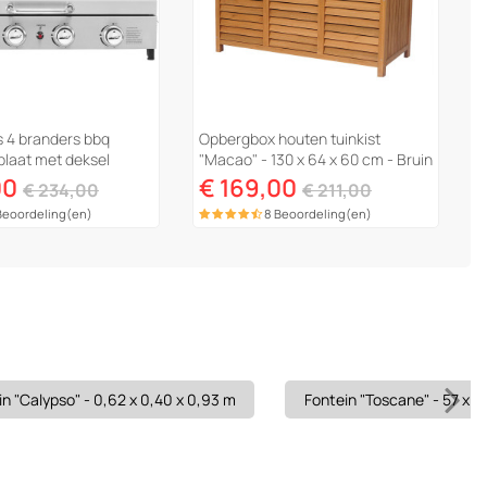
s 4 branders bbq
Opbergbox houten tuinkist
kplaat met deksel
"Macao" - 130 x 64 x 60 cm - Bruin
 kW - Grijs
- kastanjebruin
00
€ 169,00
€ 234,00
€ 211,00
Beoordeling(en)
8 Beoordeling(en)
n "Calypso" - 0,62 x 0,40 x 0,93 m
Fontein "Toscane" - 57 x 4