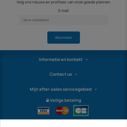
Volg ons nieuws en profiteer van onze goede plannen
E-mail
Abonneer
Informatie en kontakt
Contact us
Mijn after-sales servicegebied
Veilige betaling