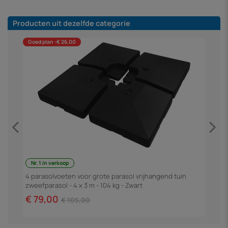
Producten uit dezelfde categorie
Goed plan -€ 26,00
Nr. 1 in verkoop
4 parasolvoeten voor grote parasol vrijhangend tuin
P
zweefparasol - 4 x 3 m - 104 kg - Zwart
€ 79,00
€
€ 105,00