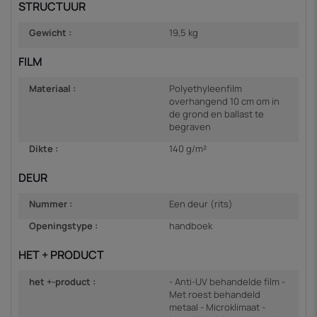
STRUCTUUR
Gewicht :
19,5 kg
FILM
Materiaal :
Polyethyleenfilm
overhangend 10 cm om in
de grond en ballast te
begraven
Dikte :
140 g/m²
DEUR
Nummer :
Een deur (rits)
Openingstype :
handboek
HET + PRODUCT
het +-product :
- Anti-UV behandelde film -
Met roest behandeld
metaal - Microklimaat -