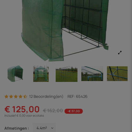
12 Beoordeling(en)
REF:
65426
€ 125,00
€ 162,00
-€ 37,00
Inclusief € 0,00 voor ecotaks
Afmetingen :