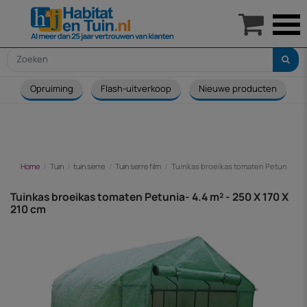

Opruiming
Flash-uitverkoop
Nieuwe producten
Home
Tuin
tuin serre
Tuin serre film
Tuinkas broeikas tomaten Petunia- 4.4 
Tuinkas broeikas tomaten Petunia- 4.4 m² - 250 X 170 X
210 cm
-€ 37,00