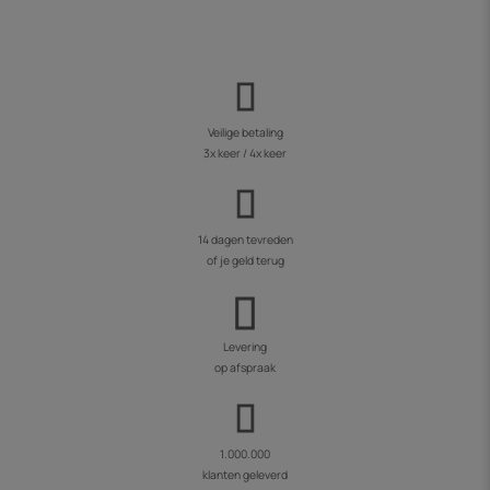
Veilige betaling
3x keer / 4x keer
14 dagen tevreden
of je geld terug
Levering
op afspraak
1.000.000
klanten geleverd