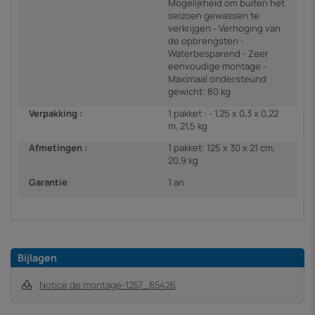
Mogelijkheid om buiten het
seizoen gewassen te
verkrijgen - Verhoging van
de opbrengsten -
Waterbesparend - Zeer
eenvoudige montage -
Maximaal ondersteund
gewicht: 80 kg
Verpakking :
1 pakket : - 1,25 x 0,3 x 0,22
m, 21,5 kg
Afmetingen :
1 pakket: 125 x 30 x 21 cm,
20,9 kg
Garantie
1 an
Bijlagen
Notice de montage-1257_65426