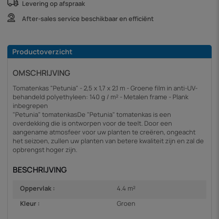
Levering op afspraak
After-sales service beschikbaar en efficiënt
Productoverzicht
OMSCHRIJVING
Tomatenkas "Petunia" - 2,5 x 1,7 x 2,1 m - Groene film in anti-UV-
behandeld polyethyleen: 140 g / m² - Metalen frame - Plank
inbegrepen
"Petunia" tomatenkasDe "Petunia" tomatenkas is een
overdekking die is ontworpen voor de teelt. Door een
aangename atmosfeer voor uw planten te creëren, ongeacht
het seizoen, zullen uw planten van betere kwaliteit zijn en zal de
opbrengst hoger zijn.
BESCHRIJVING
Oppervlak :
4.4 m²
Kleur :
Groen