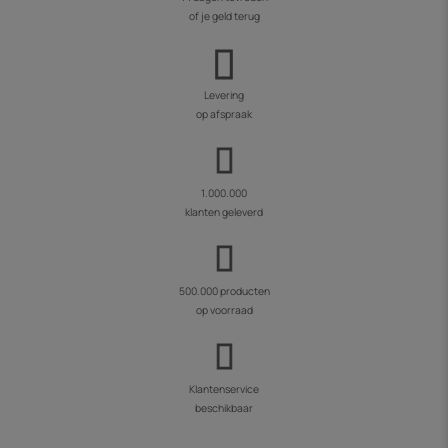
of je geld terug
Levering
op afspraak
1.000.000
klanten geleverd
500.000 producten
op voorraad
Klantenservice
beschikbaar