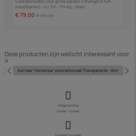
4 parasolvoeten voor grote parasol vrijhangend tuin
P
zweefparasol - 4 x 3 m - 104 kg - Zwart
€ 79,00
€
€ 105,00
Deze producten zijn wellicht interessant voor
u
m
tuin kas "Hortensia" polycarbonaat Transparante - 6m²
Veilige betaling
3x keer / 4x keer
14 dagen tevreden