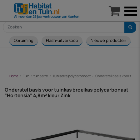

Opruiming
Flash-uitverkoop
Nieuwe producten
Home
Tuin
tuin serre
Tuin serre polycarbonaat
Onderstel basis voor tuinka
Onderstel basis voor tuinkas broeikas polycarbonaat
"Hortensia" 4,8m² kleur Zink
-€ 26,00