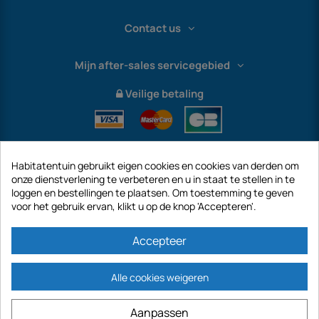
Contact us
Mijn after-sales servicegebied
Veilige betaling
Habitatentuin gebruikt eigen cookies en cookies van derden om
onze dienstverlening te verbeteren en u in staat te stellen in te
loggen en bestellingen te plaatsen. Om toestemming te geven
voor het gebruik ervan, klikt u op de knop 'Accepteren'.
International
Accepteer
Alle cookies weigeren
https://www.habitatentuin.nl is een site van het bedrijf GECODIS SA met een
Aanpassen
kapitaal van € 187.203,29, 32 Rue de Paradis - PARIJS 75010 (FRANKRIJK).