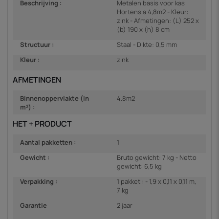
Beschrijving :
Metalen basis voor kas
Hortensia 4,8m2 - Kleur:
zink - Afmetingen: (L) 252 x
(b) 190 x (h) 8 cm
Structuur :
Staal - Dikte: 0,5 mm
Kleur :
zink
AFMETINGEN
Binnenoppervlakte (in
4.8m2
m²) :
HET + PRODUCT
Aantal pakketten :
1
Gewicht :
Bruto gewicht: 7 kg - Netto
gewicht: 6,5 kg
Verpakking :
1 pakket : - 1,9 x 0,11 x 0,11 m,
7 kg
Garantie
2 jaar