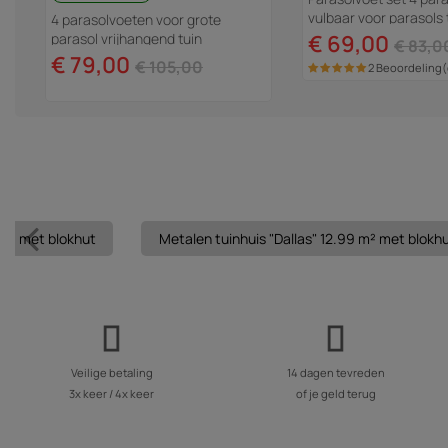
vulbaar voor parasols t
4 parasolvoeten voor grote
52 liter - Zwart
parasol vrijhangend tuin
€ 69,00
€ 83,0
zweefparasol - 4 x 3 m - 104 kg -
€ 79,00
€ 105,00
2 Beoordeling
Zwart
6 m² met blokhut
Metalen tuinhuis "Dallas" 12.99 m² met blokh
Veilige betaling
14 dagen tevreden
3x keer / 4x keer
of je geld terug