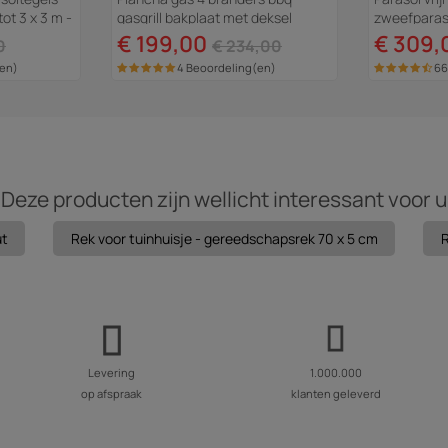
ot 3 x 3 m -
gasgrill bakplaat met deksel
zweefparaso
"Fasto" - 10 kW - Grijs
Rechthoekig 
€ 199,00
€ 309,
0
€ 234,00
(en)
4 Beoordeling(en)
66
Deze producten zijn wellicht interessant voor u
ut
Rek voor tuinhuisje - gereedschapsrek 70 x 5 cm
R
Levering
1.000.000
op afspraak
klanten geleverd