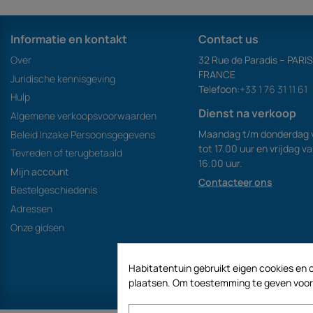
Informatie en kontakt
Contact us
Over
32 Rue de Paradis – PARI
FRANCE
Juridische kennisgeving
Telefoon:
+33 1 76 31 11 61
Hulp
Dienst na verkoop
Algemene verkoopsvoorwaarden
Maandag t/m donderdag 
Beleid Inzake Persoonsgegevens
tot 17.00 uur en vrijdag v
Tevreden of terugbetaald
16.00 uur.
Mijn account
Contacteer ons
Bestelgeschiedenis
Adressen
Onze gidsen
Habitatentuin gebruikt eigen cookies en c
plaatsen. Om toestemming te geven voor h