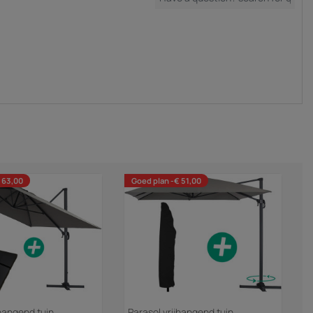
 63,00
Goed plan -€ 51,00
jhangend tuin
Parasol vrijhangend tuin