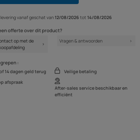
r
levering vanaf
geschat van
12/08/2026
tot
14/08/2026
een offerte over dit product?
ntact op met de
Vragen & antwoorden
koopafdeling
egrepen :
of 14 dagen geld terug
Veilige betaling
op afspraak
After-sales service beschikbaar en
efficiënt