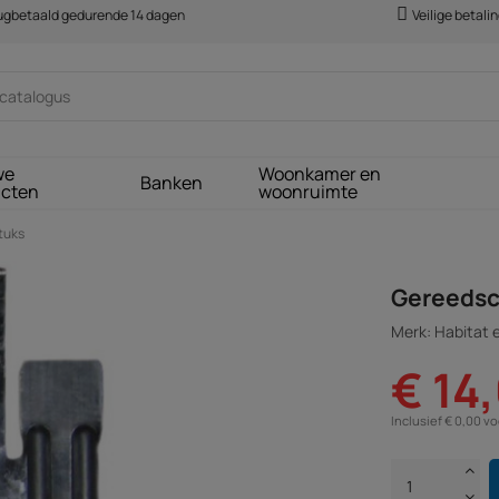
rugbetaald gedurende 14 dagen
Veilige betali
we
Woonkamer en
Banken
ucten
woonruimte
tuks
Gereedsc
Merk: Habitat e
€ 14
Inclusief € 0,00 v