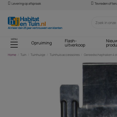
Levering op afspraak
Tevreden of te
MENU
Flash-
Nieu
Opruiming
uitverkoop
prod
Home
Tuin
Tuinhuisje
Tuinhuis accessoires
Gereedschaphaken 4 s
-€ 9,00