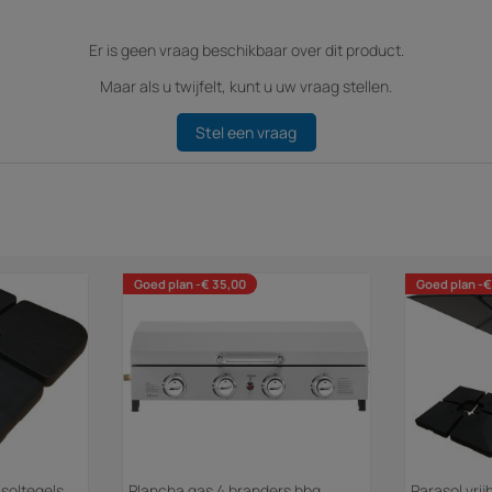
Er is geen vraag beschikbaar over dit product.
Maar als u twijfelt, kunt u uw vraag stellen.
Stel een vraag
Goed plan -€ 35,00
Goed plan -€
asoltegels
Plancha gas 4 branders bbq
Parasol vri