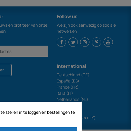
er
Follow us
euws en profiteer van onze
We zijn ook aanwezig op sociale
nen
netwerken
International
er
Deutschland (DE)
España (ES)
France (FR)
Italia (IT)
Netherlands (NL)
Polska (PL)
Portugal (PT)
e stellen in te loggen en bestellingen te
United Kingdom (UK)