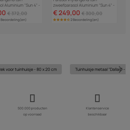
l Aluminium "Sun 4" -
zweefparasol Aluminium "Sun 4" -
- 3 x 4 m - Grijs -...
Rechthoekig - 3 x 4 m +
00
€ 249,00
€ 372,00
€ 300,00
beschermhoes -...
 Beoordeling(en)
2 Beoordeling(en)
ek voor tuinhuisje - 80 x 20 cm
Tuinhuisje metaal "Dallas" - 1
500.000 producten
Klantenservice
op voorraad
beschikbaar