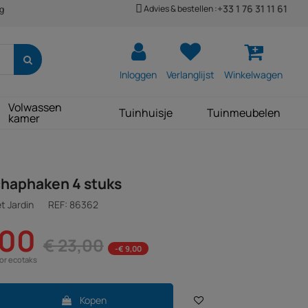
+33 1 76 31 11 61
Advies & bestellen :
ng
Inloggen
Verlanglijst
Winkelwagen
Volwassen
Tuinhuisje
Tuinmeubelen
kamer
haphaken 4 stuks
t Jardin
REF:
86362
,00
€ 23,00
-€ 9,00
oor ecotaks
Kopen