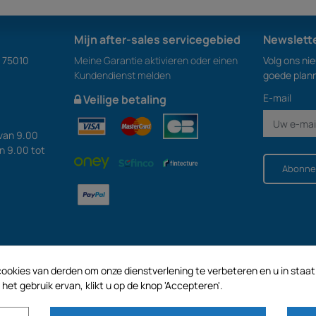
Mijn after-sales servicegebied
Newslett
S 75010
Meine Garantie aktivieren oder einen
Volg ons ni
Kundendienst melden
goede plan
E-mail
Veilige betaling
van 9.00
an 9.00 tot
Abonne
ookies van derden om onze dienstverlening te verbeteren en u in staat t
et gebruik ervan, klikt u op de knop 'Accepteren'.