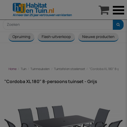

Opruiming
Flash-uitverkoop
Nieuwe producten
Home
Tuin
Tuinmeubelen
Tuintafel en stoelenset
"Cordoba XL 180" 8-persoo
"Cordoba XL 180" 8-persoons tuinset - Grijs
-€ 177,00