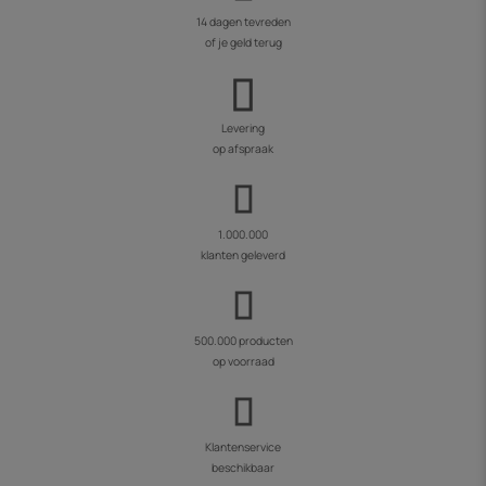
14 dagen tevreden
of je geld terug
Levering
op afspraak
1.000.000
klanten geleverd
500.000 producten
op voorraad
Klantenservice
beschikbaar