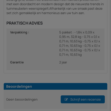
met een doordacht en modern design dat de nieuwste trends in
tuinmeubelen weerspiegelt.Afhankelijk van uw smaak past deze
set zich gemakkelijk en harmonieus aan uw tuin aan.
PRAKTISCH ADVIES
Verpakking :
5 pakket : - 1,84 x 0,09 x
0,95 m, 32,8 kg - 0,75 x 0,1 x
0,71 m, 10,63 kg - 0,75 x 0,1 x
0,71 m, 10,63 kg - 0,75 x 0,1 x
0,71 m, 10,63 kg - 0,75 x 0,1 x
0,71 m, 10,63 kg
Garantie
2 jaar
Beoordelingen
Geen beoordelingen
Schrijf een recensie