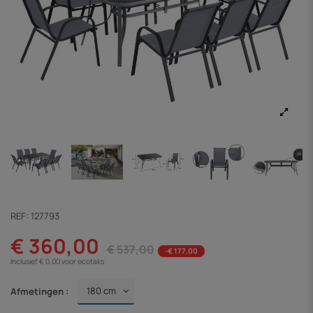
REF:
127793
€ 360,00
€ 537,00
-€ 177,00
Inclusief € 0,00 voor ecotaks
Afmetingen :