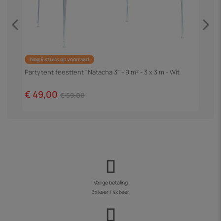
Nog 6 stuks op voorraad
m
P
"
Partytent feesttent "Natacha 3" - 9 m² - 3 x 3 m - Wit
€
€ 49,00
€ 59,00
Veilige betaling
3x keer / 4x keer