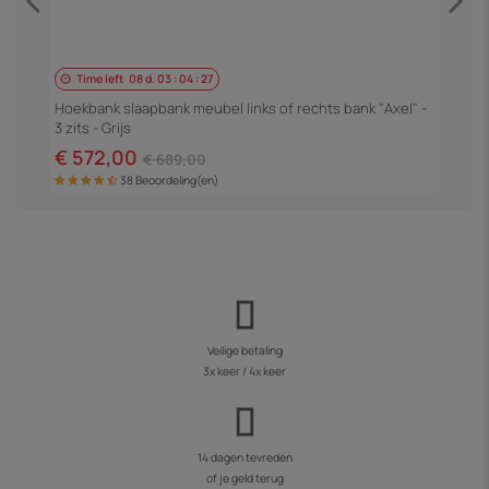
Time left
08
d.
03
:
04
:
27
H
3
Hoekbank slaapbank meubel links of rechts bank "Axel" -
3 zits - Grijs
€
€ 572,00
€ 689,00
38 Beoordeling(en)
Veilige betaling
3x keer / 4x keer
14 dagen tevreden
of je geld terug