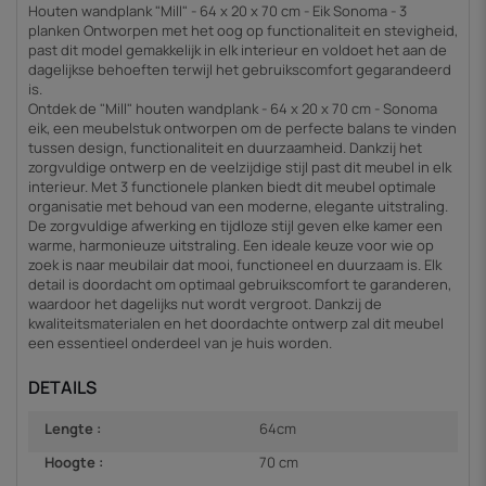
Houten wandplank "Mill" - 64 x 20 x 70 cm - Eik Sonoma - 3
planken Ontworpen met het oog op functionaliteit en stevigheid,
past dit model gemakkelijk in elk interieur en voldoet het aan de
dagelijkse behoeften terwijl het gebruikscomfort gegarandeerd
is.
Ontdek de "Mill" houten wandplank - 64 x 20 x 70 cm - Sonoma
eik, een meubelstuk ontworpen om de perfecte balans te vinden
tussen design, functionaliteit en duurzaamheid. Dankzij het
zorgvuldige ontwerp en de veelzijdige stijl past dit meubel in elk
interieur. Met 3 functionele planken biedt dit meubel optimale
organisatie met behoud van een moderne, elegante uitstraling.
De zorgvuldige afwerking en tijdloze stijl geven elke kamer een
warme, harmonieuze uitstraling. Een ideale keuze voor wie op
zoek is naar meubilair dat mooi, functioneel en duurzaam is. Elk
detail is doordacht om optimaal gebruikscomfort te garanderen,
waardoor het dagelijks nut wordt vergroot. Dankzij de
kwaliteitsmaterialen en het doordachte ontwerp zal dit meubel
een essentieel onderdeel van je huis worden.
DETAILS
Lengte :
64cm
Hoogte :
70 cm