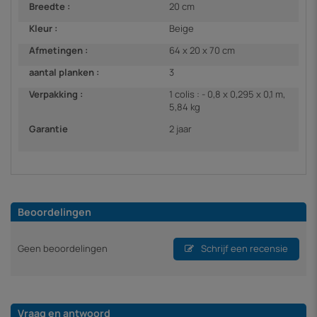
Breedte :
20 cm
Kleur :
Beige
Afmetingen :
64 x 20 x 70 cm
aantal planken :
3
Verpakking :
1 colis : - 0,8 x 0,295 x 0,1 m,
5,84 kg
Garantie
2 jaar
Beoordelingen
Geen beoordelingen
Schrijf een recensie
Vraag en antwoord