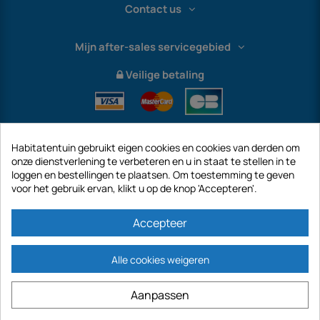
Contact us
Mijn after-sales servicegebied
Veilige betaling
Habitatentuin gebruikt eigen cookies en cookies van derden om
onze dienstverlening te verbeteren en u in staat te stellen in te
loggen en bestellingen te plaatsen. Om toestemming te geven
voor het gebruik ervan, klikt u op de knop 'Accepteren'.
International
Accepteer
Alle cookies weigeren
https://www.habitatentuin.nl is een site van het bedrijf GECODIS SA met een
Aanpassen
kapitaal van € 187.203,29, 32 Rue de Paradis - PARIJS 75010 (FRANKRIJK).
GECODIS.SA opgericht op 04/11/1998 is een dochteronderneming van ODAYA ​​​​