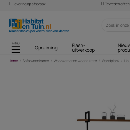
Levering op afspraak
Tevreden of te
MENU
Flash-
Nieu
Opruiming
uitverkoop
prod
Home
Sofa woonkamer
Woonkamer en woonruimte
Wandplank
Hou