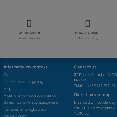
Veilige betaling
14 dagen tevreden
3x keer / 4x keer
of je geld terug
Informatie en kontakt
Contact us
Over
32 Rue de Paradis – PARI
FRANCE
Juridische kennisgeving
Telefoon:
+33 1 76 31 11 61
Hulp
Dienst na verkoop
Algemene verkoopsvoorwaarden
Maandag t/m donderdag 
Beleid Inzake Persoonsgegevens
tot 17.00 uur en vrijdag v
Tevreden of terugbetaald
16.00 uur.
Mijn account