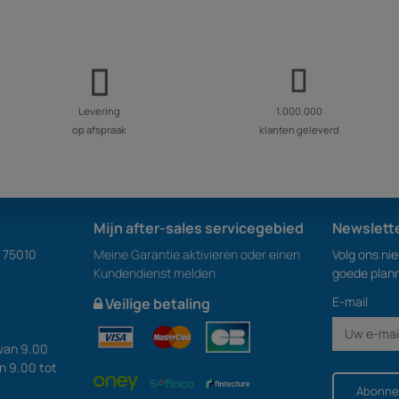
Levering
1.000.000
op afspraak
klanten geleverd
Mijn after-sales servicegebied
Newslett
S 75010
Meine Garantie aktivieren oder einen
Volg ons ni
Kundendienst melden
goede plan
E-mail
Veilige betaling
van 9.00
an 9.00 tot
Abonne