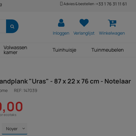
+33 1 76 31 11 61
Advies & bestellen :
ng
Inloggen
Verlanglijst
Winkelwagen
Volwassen
Tuinhuisje
Tuinmeubelen
kamer
ndplank "Uras" - 87 x 22 x 76 cm - Notelaar
Home
REF:
147039
9,00
oor ecotaks