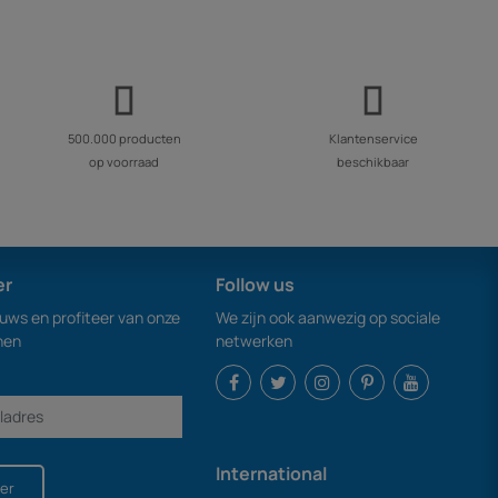
500.000 producten
Klantenservice
op voorraad
beschikbaar
er
Follow us
euws en profiteer van onze
We zijn ook aanwezig op sociale
nen
netwerken
International
er