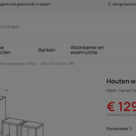
rugbetaald gedurende 14 dagen
Veilige betali
we
Woonkamer en
Banken
ucten
woonruimte
ten wandplank "Elitra" - 180 x 15 x 59 cm - Wit
Houten wa
Merk: Hanah 
€ 12
Inclusief € 0,00 v
Parameter 1 :