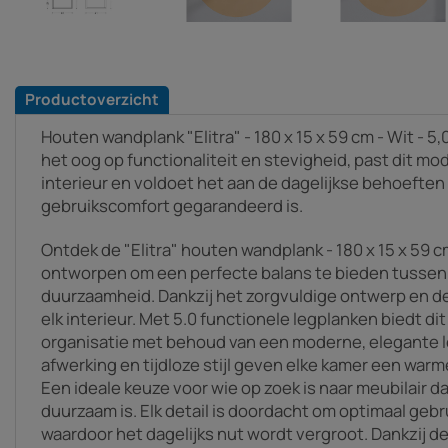
Productoverzicht
Houten wandplank "Elitra" - 180 x 15 x 59 cm - Wit -
het oog op functionaliteit en stevigheid, past dit mod
interieur en voldoet het aan de dagelijkse behoeften 
gebruikscomfort gegarandeerd is.
Ontdek de "Elitra" houten wandplank - 180 x 15 x 59 c
ontworpen om een perfecte balans te bieden tussen d
duurzaamheid. Dankzij het zorgvuldige ontwerp en de v
elk interieur. Met 5.0 functionele legplanken biedt d
organisatie met behoud van een moderne, elegante l
afwerking en tijdloze stijl geven elke kamer een warm
Een ideale keuze voor wie op zoek is naar meubilair d
duurzaam is. Elk detail is doordacht om optimaal geb
waardoor het dagelijks nut wordt vergroot. Dankzij de