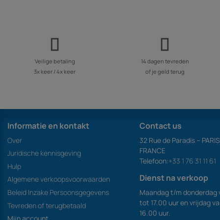
Veilige betaling
14 dagen tevreden
3x keer / 4x keer
of je geld terug
Informatie en kontakt
Contact us
Over
32 Rue de Paradis – PARI
FRANCE
Juridische kennisgeving
Telefoon:
+33 1 76 31 11 61
Hulp
Dienst na verkoop
Algemene verkoopsvoorwaarden
Maandag t/m donderdag 
Beleid Inzake Persoonsgegevens
tot 17.00 uur en vrijdag v
Tevreden of terugbetaald
16.00 uur.
Mijn account