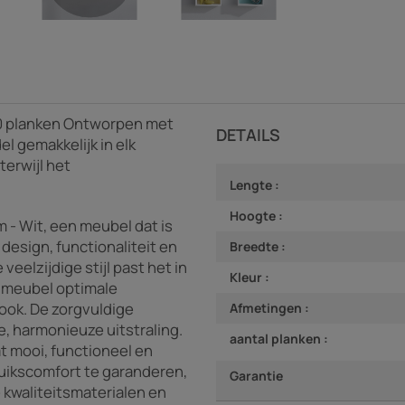
 5,0 planken Ontworpen met
DETAILS
el gemakkelijk in elk
terwijl het
Lengte :
Hoogte :
m - Wit, een meubel dat is
esign, functionaliteit en
Breedte :
eelzijdige stijl past het in
Kleur :
it meubel optimale
ook. De zorgvuldige
Afmetingen :
e, harmonieuze uitstraling.
aantal planken :
at mooi, functioneel en
ruikscomfort te garanderen,
Garantie
 kwaliteitsmaterialen en