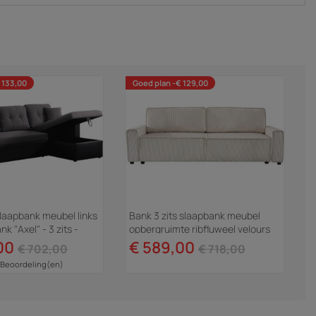
 133,00
Goed plan -€ 129,00
laapbank meubel links
Bank 3 zits slaapbank meubel
nk "Axel" - 3 zits -
opbergruimte ribfluweel velours
s
"Montaigne" - Beige - lichtbruin
00
€ 589,00
€ 702,00
€ 718,00
 Beoordeling(en)