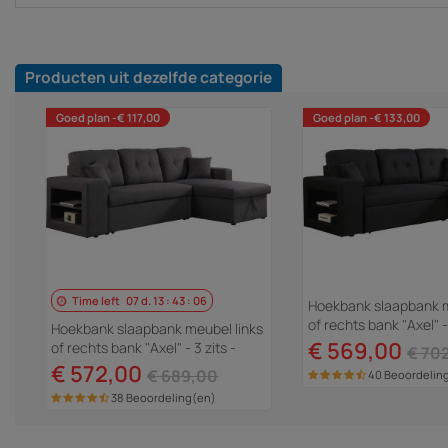
Producten uit dezelfde categorie
Goed plan -€ 117,00
Goed plan -€ 133,00
Time left
07
d.
13
:
43
:
06
Hoekbank slaapbank m
of rechts bank "Axel" - 
Hoekbank slaapbank meubel links
Zwart
€ 569,00
of rechts bank "Axel" - 3 zits -
€ 70
Grijs
€ 572,00
€ 689,00
40 Beoordelin
38 Beoordeling(en)