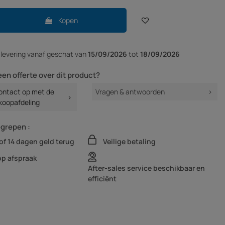
Kopen
r
levering vanaf
geschat van
15/09/2026
tot
18/09/2026
een offerte over dit product?
ntact op met de
Vragen & antwoorden
koopafdeling
egrepen :
of 14 dagen geld terug
Veilige betaling
op afspraak
After-sales service beschikbaar en
efficiënt