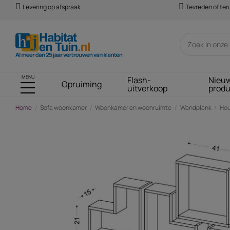
Levering op afspraak
Tevreden of te
MENU
Flash-
Nieu
Opruiming
uitverkoop
prod
Home
Sofa woonkamer
Woonkamer en woonruimte
Wandplank
Hou