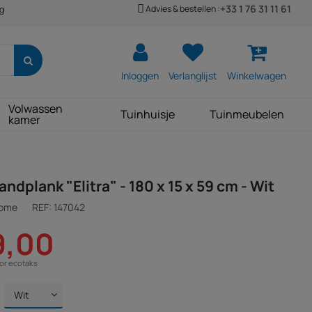
+33 1 76 31 11 61
Advies & bestellen :
ng
Inloggen
Verlanglijst
Winkelwagen
Volwassen
Tuinhuisje
Tuinmeubelen
kamer
ndplank "Elitra" - 180 x 15 x 59 cm - Wit
Home
REF:
147042
9,00
oor ecotaks