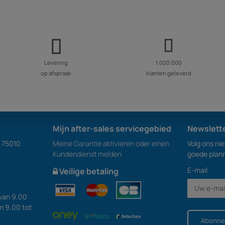
Levering
1.000.000
op afspraak
klanten geleverd
Mijn after-sales servicegebied
Newslett
S 75010
Meine Garantie aktivieren oder einen
Volg ons ni
Kundendienst melden
goede plan
E-mail
Veilige betaling
van 9.00
an 9.00 tot
Abonne