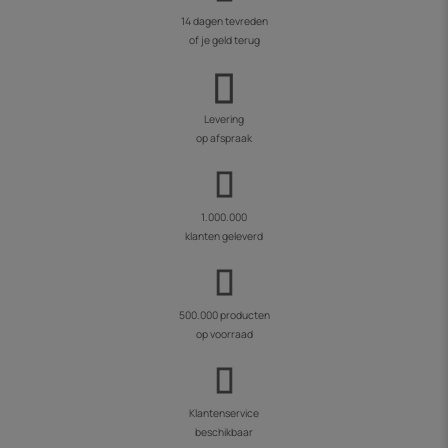
14 dagen tevreden
of je geld terug
Levering
op afspraak
1.000.000
klanten geleverd
500.000 producten
op voorraad
Klantenservice
beschikbaar