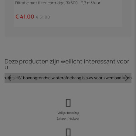
Filtratie met filter cartridge RX600 - 2,3 m3/uur
Z
€ 41,00
€
€ 51,00
Deze producten zijn wellicht interessant voor
u
Securitis HS" bovengrondse winterafdekking blauw voor zwembad Marbel
Veilige betaling
3x keer / 4x keer