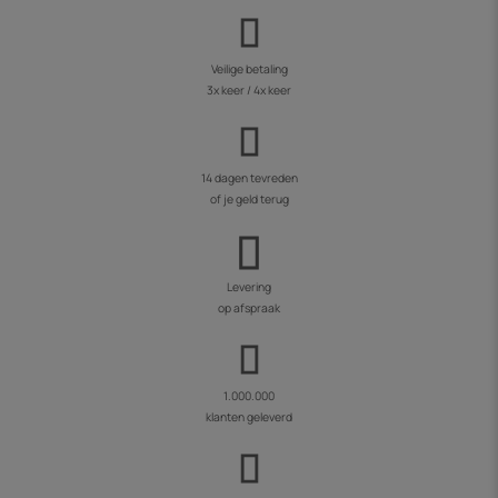
Veilige betaling
3x keer / 4x keer
14 dagen tevreden
of je geld terug
Levering
op afspraak
1.000.000
klanten geleverd