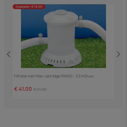
Goed plan -€ 10,00
Filtratie met filter cartridge RX600 - 2,3 m3/uur
Z
€ 41,00
€
€ 51,00