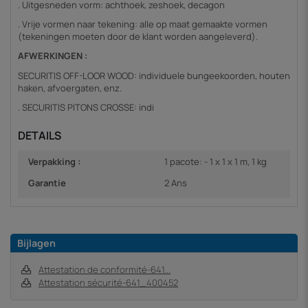
. Uitgesneden vorm: achthoek, zeshoek, decagon
. Vrije vormen naar tekening: alle op maat gemaakte vormen
(tekeningen moeten door de klant worden aangeleverd).
AFWERKINGEN :
SECURITIS OFF-LOOR WOOD: individuele bungeekoorden, houten
haken, afvoergaten, enz.
. SECURITIS PITONS CROSSE: indi
DETAILS
Verpakking :
1 pacote: - 1 x 1 x 1 m, 1 kg
Garantie
2 Ans
Bijlagen
Attestation de conformité-641...
Attestation sécurité-641_400452