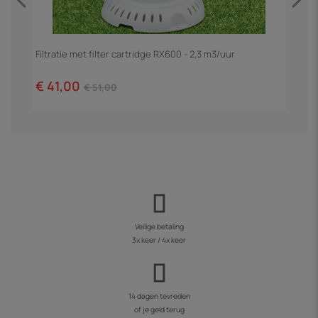
Filtratie met filter cartridge RX600 - 2,3 m3/uur
Z
€ 41,00
€
€ 51,00
Veilige betaling
3x keer / 4x keer
14 dagen tevreden
of je geld terug