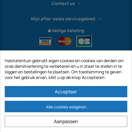
Contact us
Mijn after-sales servicegebied
Veilige betaling
Habitatentuin gebruikt eigen cookies en cookies van derden om
onze dienstverlening te verbeteren en u in staat te stellen in te
loggen en bestellingen te plaatsen. Om toestemming te geven
voor het gebruik ervan, klikt u op de knop 'Accepteren'.
International
Accepteer
Alle cookies weigeren
https://www.habitatentuin.nl is een site van het bedrijf GECODIS SA met een
Aanpassen
kapitaal van € 187.203,29, 32 Rue de Paradis - PARIJS 75010 (FRANKRIJK).
GECODIS.SA opgericht op 04/11/1998 is een dochteronderneming van ODAYA ​​​​