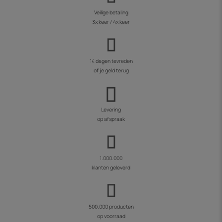
Veilige betaling
3x keer / 4x keer
14 dagen tevreden
of je geld terug
Levering
op afspraak
1.000.000
klanten geleverd
500.000 producten
op voorraad