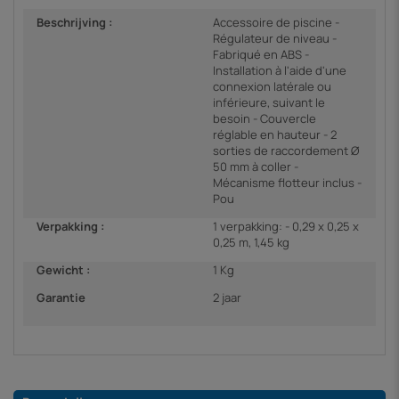
Beschrijving :
Accessoire de piscine -
Régulateur de niveau -
Fabriqué en ABS -
Installation à l'aide d'une
connexion latérale ou
inférieure, suivant le
besoin - Couvercle
réglable en hauteur - 2
sorties de raccordement Ø
50 mm à coller -
Mécanisme flotteur inclus -
Pou
Verpakking :
1 verpakking: - 0,29 x 0,25 x
0,25 m, 1,45 kg
Gewicht :
1 Kg
Garantie
2 jaar