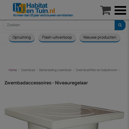

Opruiming
Flash-uitverkoop
Nieuwe producten
Home
Zwembad
Behandeling zwembad
Zwembadfilter en toebehoren
Zwem
Zwembadaccessoires - Niveauregelaar