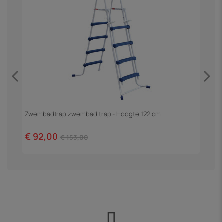
Zwembadtrap zwembad trap - Hoogte 122 cm
F
€ 92,00
€
€ 153,00