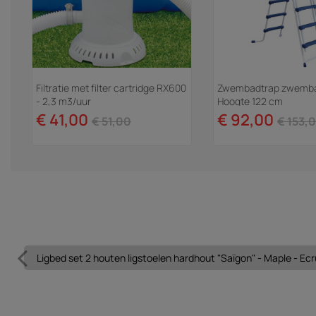
Filtratie met filter cartridge RX600
Zwembadtrap zwembad
- 2,3 m3/uur
Hoogte 122 cm
€ 41,00
€ 92,00
€ 51,00
€ 153,
Ligbed set 2 houten ligstoelen hardhout "Saïgon" - Maple - Ecr