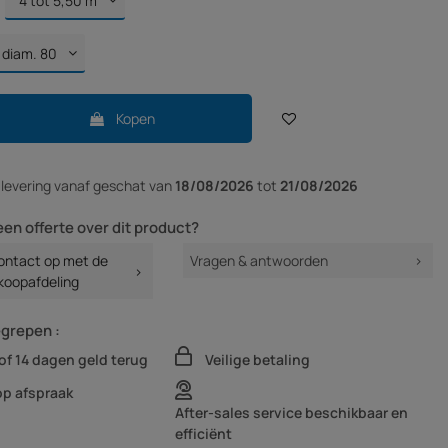
Kopen
r
levering vanaf
geschat van
18/08/2026
tot
21/08/2026
een offerte over dit product?
ntact op met de
Vragen & antwoorden
koopafdeling
egrepen :
of 14 dagen geld terug
Veilige betaling
op afspraak
After-sales service beschikbaar en
efficiënt