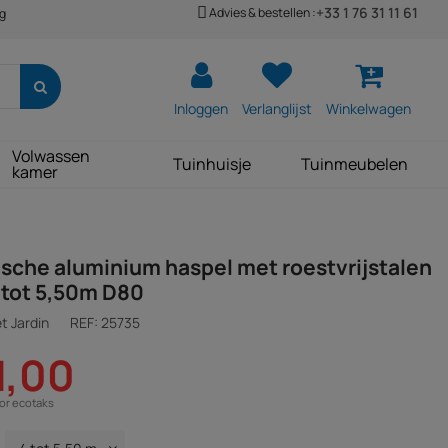
+33 1 76 31 11 61
Advies & bestellen :
ng
Inloggen
Verlanglijst
Winkelwagen
Volwassen
Tuinhuisje
Tuinmeubelen
kamer
sche aluminium haspel met roestvrijstalen
 tot 5,50m D80
t Jardin
REF:
25735
1,00
oor ecotaks