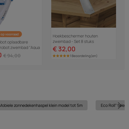
 op voorraad
Hoekbeschermer houten
zwembad - Set 8 stuks
bot oplaadbare
e robot zwembad "Aqua
€ 32,00
0
€ 94,00
1 Beoordeling(en)
Mobiele zonnedekenhaspel klein model tot 5m
Eco Roll" teles