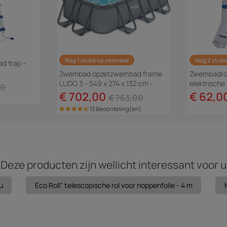
Nog 1 stuks op voorraad
Nog 2 stuks
 trap -
Zwembad opzetzwembad frame
Zwembadro
LUDO 3 - 549 x 274 x 132 cm -
elektrisch
00
filtratie 5,29 m3/uur
Jack 100"
€ 702,00
€ 62,0
€ 763,00
13 Beoordeling(en)
Deze producten zijn wellicht interessant voor u
u
Eco Roll" telescopische rol voor noppenfolie - 4 m