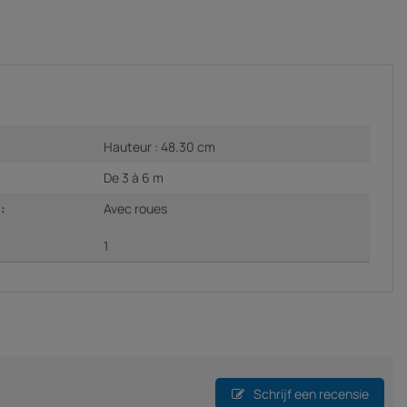
Hauteur : 48.30 cm
De 3 à 6 m
:
Avec roues
1
Schrijf een recensie