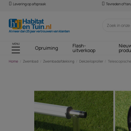
Levering op afspraak
Tevreden of te
MENU
Flash-
Nieu
Opruiming
uitverkoop
prod
Home
Zwembad
Zwembadafdekking
Dekzeiloproller
Telescopische 