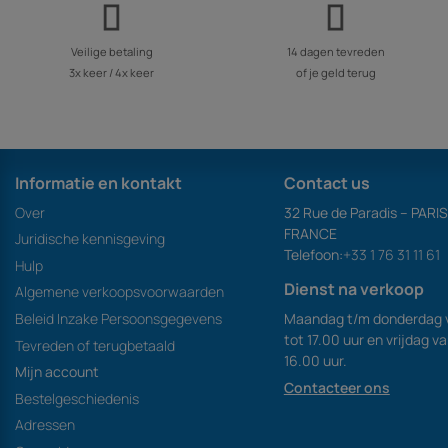
Veilige betaling
14 dagen tevreden
3x keer / 4x keer
of je geld terug
Informatie en kontakt
Contact us
Over
32 Rue de Paradis – PARI
FRANCE
Juridische kennisgeving
Telefoon:
+33 1 76 31 11 61
Hulp
Dienst na verkoop
Algemene verkoopsvoorwaarden
Maandag t/m donderdag 
Beleid Inzake Persoonsgegevens
tot 17.00 uur en vrijdag v
Tevreden of terugbetaald
16.00 uur.
Mijn account
Contacteer ons
Bestelgeschiedenis
Adressen