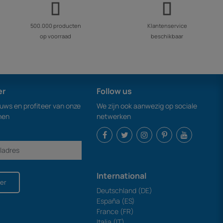
500.000 producten
Klantenservice
op voorraad
beschikbaar
er
Follow us
euws en profiteer van onze
We zijn ook aanwezig op sociale
nen
netwerken
International
er
Deutschland (DE)
España (ES)
France (FR)
Italia (IT)