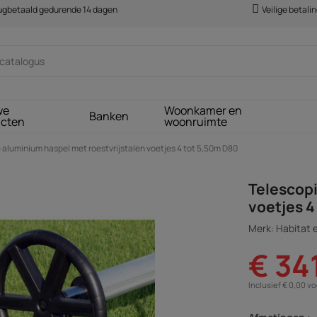
rugbetaald gedurende 14 dagen
Veilige betali
we
Woonkamer en
Banken
ucten
woonruimte
aluminium haspel met roestvrijstalen voetjes 4 tot 5,50m D80
Telescopi
voetjes 4
Merk: Habitat e
€ 34
Inclusief € 0,00 v