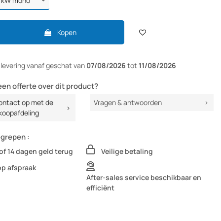
Kopen
r
levering vanaf
geschat van
07/08/2026
tot
11/08/2026
een offerte over dit product?
ntact op met de
Vragen & antwoorden
koopafdeling
egrepen :
of 14 dagen geld terug
Veilige betaling
op afspraak
After-sales service beschikbaar en
efficiënt