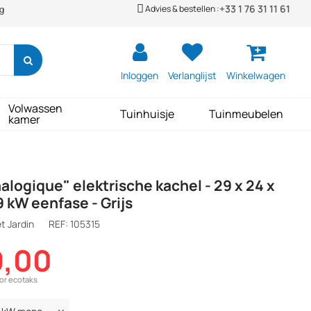
+33 1 76 31 11 61
Advies & bestellen :
ng
Inloggen
Verlanglijst
Winkelwagen
Volwassen
Tuinhuisje
Tuinmeubelen
kamer
alogique" elektrische kachel - 29 x 24 x
9 kW eenfase - Grijs
t Jardin
REF:
105315
9,00
oor ecotaks