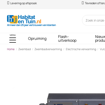
Levering op afspraak
Tevreden of te
MENU
Flash-
Nieu
Opruiming
uitverkoop
prod
Home
Zwembad
Zwembadverwarming
Electrische verwarming
Vulc