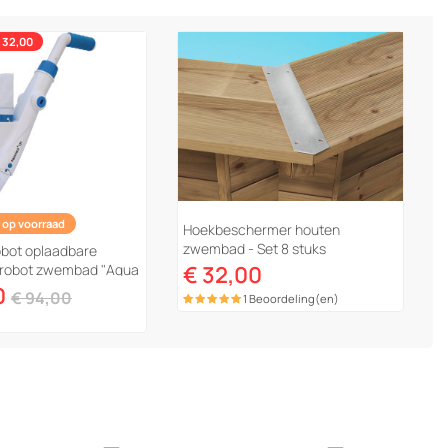
 32,00
 op voorraad
Hoekbeschermer houten
zwembad - Set 8 stuks
bot oplaadbare
e robot zwembad "Aqua
€ 32,00
0
€ 94,00
1 Beoordeling(en)