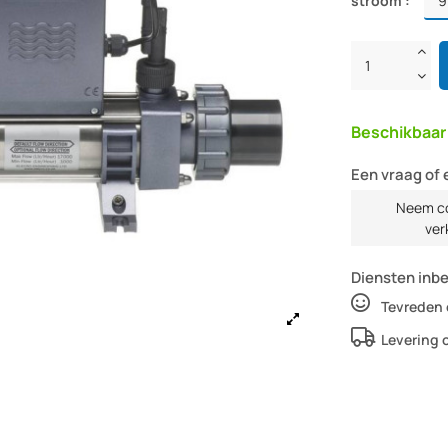
stroom :
Beschikbaa
Een vraag of 
Neem co
ver
Diensten inb
Tevreden 
Levering 