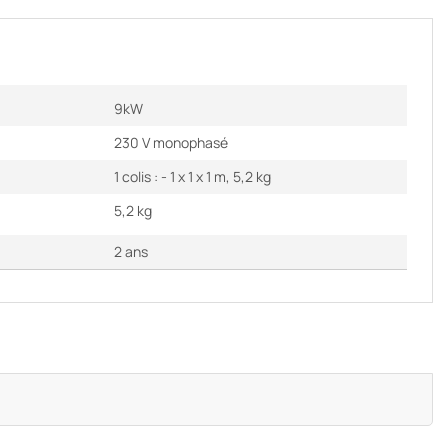
9kW
230 V monophasé
1 colis : - 1 x 1 x 1 m, 5,2 kg
5,2 kg
2 ans