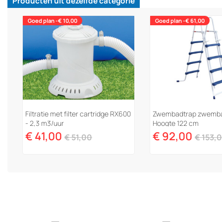
Producten uit dezelfde categorie
Goed plan -€ 10,00
Goed plan -€ 61,00
Filtratie met filter cartridge RX600
Zwembadtrap zwembad
- 2,3 m3/uur
Hoogte 122 cm
€ 41,00
€ 92,00
€ 51,00
€ 153,