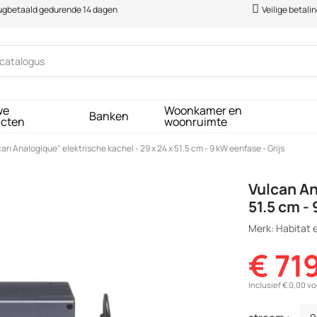
rugbetaald gedurende 14 dagen
Veilige betali
we
Woonkamer en
Banken
ucten
woonruimte
an Analogique" elektrische kachel - 29 x 24 x 51.5 cm - 9 kW eenfase - Grijs
Vulcan An
51.5 cm - 
Merk: Habitat e
€ 71
Inclusief € 0,00 v