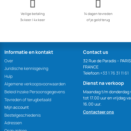
Veilige betaling
14 dagen tevreden
3x keer / 4x keer
of je geld terug
Informatie en kontakt
Contact us
Over
32 Rue de Paradis – PARI
FRANCE
Juridische kennisgeving
Telefoon:
+33 1 76 31 11 61
Hulp
Dienst na verkoop
Algemene verkoopsvoorwaarden
Maandag t/m donderdag 
Beleid Inzake Persoonsgegevens
tot 17.00 uur en vrijdag v
Tevreden of terugbetaald
16.00 uur.
Mijn account
Contacteer ons
Bestelgeschiedenis
Adressen
Onze gidsen