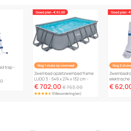
Goed plan -€ 61,00
Goed plan -€
Nog 1 stuks op voorraad
Nog 2 stuks
 trap -
Zwembad opzetzwembad frame
Zwembadro
LUDO 3 - 549 x 274 x 132 cm -
elektrisch
00
filtratie 5,29 m3/uur
Jack 100"
€ 702,00
€ 62,0
€ 763,00
13 Beoordeling(en)