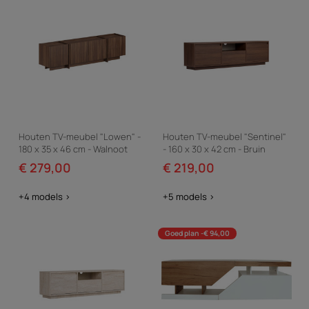
Houten TV-meubel "Lowen" -
Houten TV-meubel "Sentinel"
180 x 35 x 46 cm - Walnoot
- 160 x 30 x 42 cm - Bruin
Milano
€ 279,00
€ 219,00
+4 models >
+5 models >
Goed plan -€ 94,00