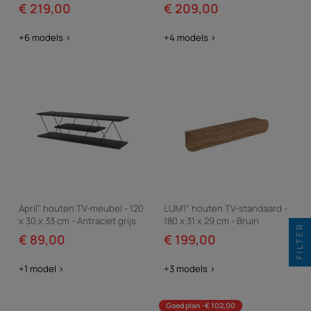
Travertin
€ 219,00
€ 209,00
+6 models >
+4 models >
April" houten TV-meubel - 120
LUM1" houten TV-standaard -
x 30 x 33 cm - Antraciet grijs
180 x 31 x 29 cm - Bruin
FILTER
€ 89,00
€ 199,00
+1 model >
+3 models >
Goed plan -€ 102,00