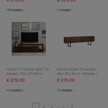
+6 models >
+1 model >
Houten TV-meubel "Beliz" TV-
Onera" houten TV-meubel -
meubel - 192 x 37 x 53 cm
180 x 30 x 50 cm - Notelaar /
Zwart
€ 279,00
€ 219,00
+4 models >
+7 models >
1
2
3
…
11