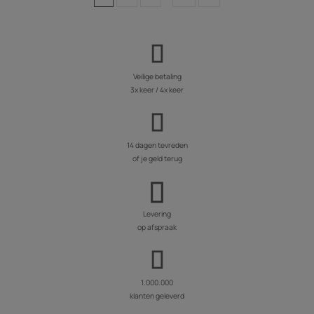
Veilige betaling
3x keer / 4x keer
14 dagen tevreden
of je geld terug
Levering
op afspraak
1.000.000
klanten geleverd