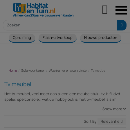

Opruiming
Flash-uitverkoop
Nieuwe producten
Home
Sofa woonkamer
Woonkamer en woonruimte
Tv meubel
Tv meubel
Het tv-meubel, veel meer dan alleen een meubelstuk… tv, hifi, dvd-
speler, spelconsole… wat uw hobby ook is, het tv-meubel is slim
ontworpen om al uw apparatuur in huis op te bergen. Habitat et
Show more
jardin.com heeft voor u verschillende series tv-meubels
geselecteerd waarmee u eindelijk ruimte bespaart in uw woonkamer
en die bovendien een uitstekende prijs-kwaliteitverhouding bieden:
Sort By
Relevantie
wat voor woonkamer u ook heeft en wat uw wensen ook zijn, u vindt