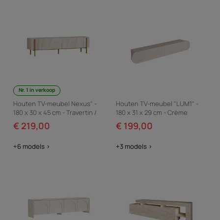
het tv-meubel dat bij u past.
Nr. 1 in verkoop
Houten TV-meubel Nexus" -
Houten TV-meubel "LUM1" -
180 x 30 x 45 cm - Travertin /
180 x 31 x 29 cm - Crème
Goud
€ 219,00
€ 199,00
+6 models >
+3 models >