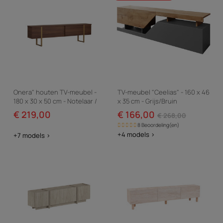
Onera" houten TV-meubel -
TV-meubel "Ceelias" - 160 x 46
180 x 30 x 50 cm - Notelaar /
x 35 cm - Grijs/Bruin
Goud
€ 219,00
€ 166,00
€ 268,00
8 Beoordeling(en)
+4 models >
+7 models >