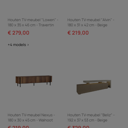
Houten TV-meubel "Lowen" -
Houten TV-meubel "Alvin" -
180 x 35 x 46 cm - Travertin
180 x 31 x 42 cm - Beige
€ 279,00
€ 219,00
+4 models >
Houten TV-meubel Nexus -
Houten TV-meubel "Beliz" -
180 x 30 x 45 cm - Walnoot
192 x 37 x 53 cm - Beige
Barok / Zwart
€ 219,00
€ 329,00