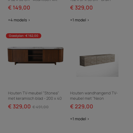
grenen
€ 149,00
€ 329,00
+4 models >
+1 model >
Goed plan -€ 162,00
Houten TV-meubel "Stonea"
Houten wandhangend TV-
met keramisch blad - 200 x 40
meubel met "Neon
x 55 cm - Bruin
illuminated" LED-verlichting -
€ 329,00
€ 229,00
€ 491,00
160 x 32 x 35 cm - Travertin
+1 model >