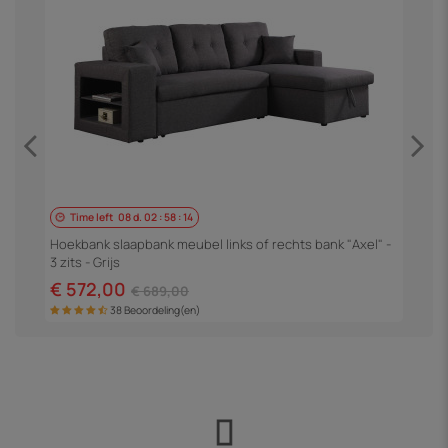
Time left
08
d.
02
:
58
:
14
H
3
Hoekbank slaapbank meubel links of rechts bank "Axel" -
3 zits - Grijs
€
€ 572,00
€ 689,00
38 Beoordeling(en)