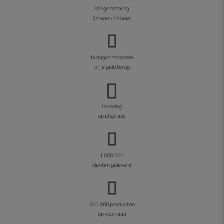
Veilige betaling
3x keer / 4x keer
14 dagen tevreden
of je geld terug
Levering
op afspraak
1.000.000
klanten geleverd
500.000 producten
op voorraad