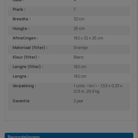
Plank :
7
Breedte :
32 cm
Hoogte :
25 cm
Afmetingen :
182 x 32 x 25 cm
Materiaal (filter) :
Drankje
Kleur (filter) :
Blanc
Lengte (filter) :
182 cm
Lengte :
182 cm
Verpakking :
1 colis :<br/> - 1,53 x 0,33 x
0,13 m, 29,9 kg
Garantie
2 jaar
Beoordelingen