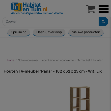

Opruiming
Flash-uitverkoop
Nieuwe producten
Home
Sofa woonkamer
Woonkamer en woonruimte
Tv meubel
Houten TV-meub
Houten TV-meubel "Pana" - 182 x 32 x 25 cm - Wit, Eik