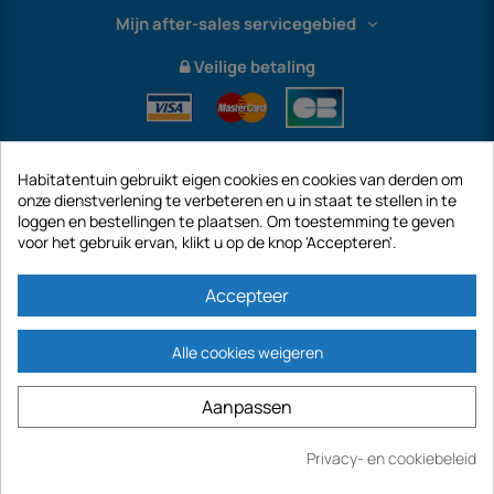
Mijn after-sales servicegebied
Veilige betaling
Habitatentuin gebruikt eigen cookies en cookies van derden om
onze dienstverlening te verbeteren en u in staat te stellen in te
loggen en bestellingen te plaatsen. Om toestemming te geven
voor het gebruik ervan, klikt u op de knop 'Accepteren'.
International
Accepteer
Alle cookies weigeren
https://www.habitatentuin.nl is een site van het bedrijf GECODIS SA met een
Aanpassen
kapitaal van € 187.203,29, 32 Rue de Paradis - PARIJS 75010 (FRANKRIJK).
GECODIS.SA opgericht op 04/11/1998 is een dochteronderneming van ODAYA ​​​​
HOLDING met een kapitaal van 2.750.640,00 EURO.
Privacy- en cookiebeleid
Kopen
AL ONZE PROMOTIES ZIJN GELDIG ZOALS VOORRADEN BESCHIKBAAR