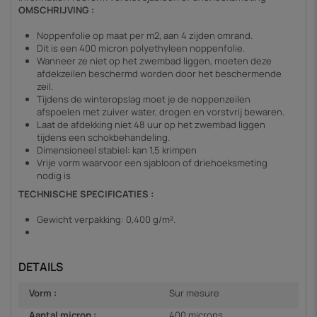
OMSCHRIJVING :
Noppenfolie op maat per m2, aan 4 zijden omrand.
Dit is een 400 micron polyethyleen noppenfolie.
Wanneer ze niet op het zwembad liggen, moeten deze
afdekzeilen beschermd worden door het beschermende
zeil.
Tijdens de winteropslag moet je de noppenzeilen
afspoelen met zuiver water, drogen en vorstvrij bewaren.
Laat de afdekking niet 48 uur op het zwembad liggen
tijdens een schokbehandeling.
Dimensioneel stabiel: kan 1,5 krimpen
Vrije vorm waarvoor een sjabloon of driehoeksmeting
nodig is
TECHNISCHE SPECIFICATIES :
Gewicht verpakking: 0,400 g/m².
DETAILS
Vorm :
Sur mesure
Aantal micron :
400 microns