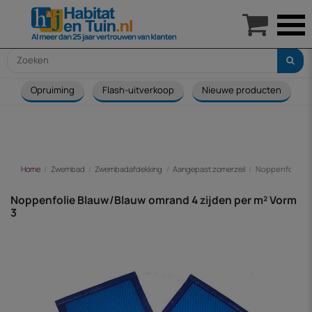

Opruiming
Flash-uitverkoop
Nieuwe producten
Home
Zwembad
Zwembadafdekking
Aangepast zomerzeil
Noppenfolie Bl
Noppenfolie Blauw/Blauw omrand 4 zijden per m² Vorm
3