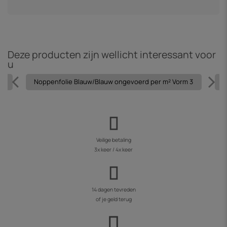
Deze producten zijn wellicht interessant voor
u
 1
Noppenfolie Blauw/Blauw ongevoerd per m² Vorm 3
N
Veilige betaling
3x keer / 4x keer
14 dagen tevreden
of je geld terug