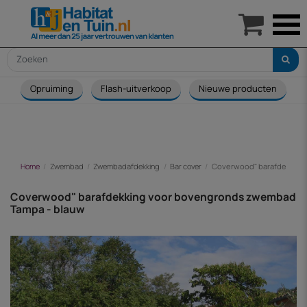

Opruiming
Flash-uitverkoop
Nieuwe producten
Home
Zwembad
Zwembadafdekking
Bar cover
Coverwood" barafdekking
Coverwood" barafdekking voor bovengronds zwembad
Tampa - blauw