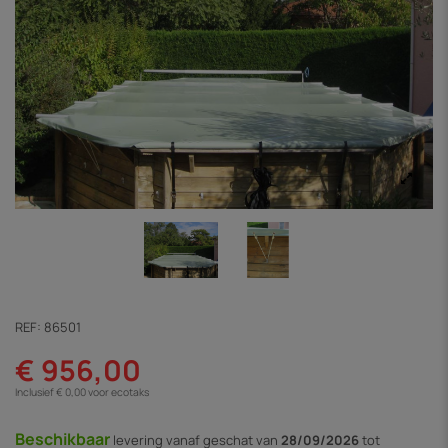
REF:
86501
€ 956,00
Inclusief € 0,00 voor ecotaks
Beschikbaar
levering vanaf
geschat van
28/09/2026
tot