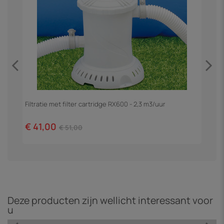
Filtratie met filter cartridge RX600 - 2,3 m3/uur
Z
€ 41,00
€
€ 51,00
Deze producten zijn wellicht interessant voor
u