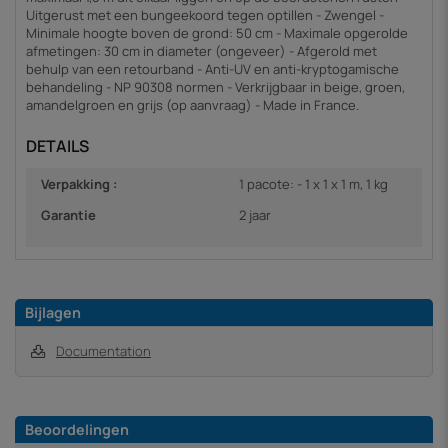
Uitgerust met een bungeekoord tegen optillen - Zwengel -
Minimale hoogte boven de grond: 50 cm - Maximale opgerolde
afmetingen: 30 cm in diameter (ongeveer) - Afgerold met
behulp van een retourband - Anti-UV en anti-kryptogamische
behandeling - NP 90308 normen - Verkrijgbaar in beige, groen,
amandelgroen en grijs (op aanvraag) - Made in France.
DETAILS
Verpakking :
1 pacote: - 1 x 1 x 1 m, 1 kg
Garantie
2 jaar
Bijlagen
Documentation
Beoordelingen