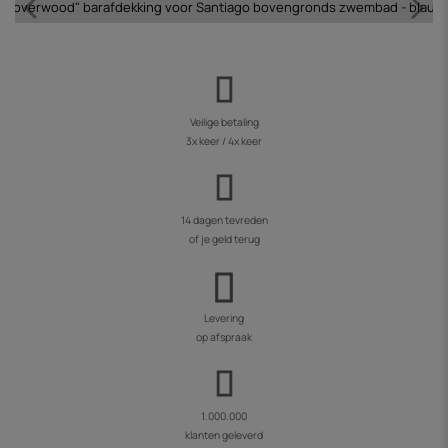
Coverwood" barafdekking voor Santiago bovengronds zwembad - blauw
Veilige betaling
3x keer / 4x keer
14 dagen tevreden
of je geld terug
Levering
op afspraak
1.000.000
klanten geleverd