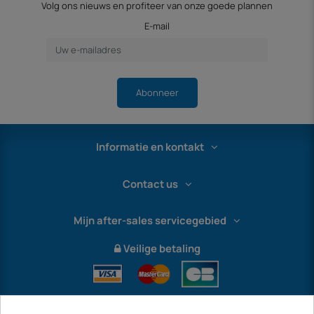
Volg ons nieuws en profiteer van onze goede plannen
E-mail
Abonneer
Informatie en kontakt
Contact us
Mijn after-sales servicegebied
Veilige betaling