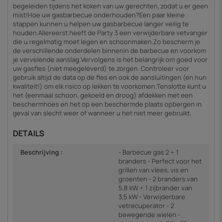
begeleiden tijdens het koken van uw gerechten, zodat u er geen
mist!Hoe uw gasbarbecue onderhouden?Een paar kleine
stappen kunnen u helpen uw gasbarbecue langer veilig te
houden.Allereerst heeft de Party 3 een verwijderbare vetvanger
die u regelmatig moet legen en schoonmaken.Zo bescherm je
de verschillende onderdelen binnenin de barbecue en voorkom
je vervelende aanslag.Vervolgens is het belangrijk om goed voor
uw gasfles (niet meegeleverd) te zorgen. Controleer voor
gebruik altijd de data op de fles en ook de aansluitingen (en hun
kwaliteit!) om elk risico op lekken te voorkomen.Tenslotte kunt u
het (eenmaal schoon, gekoeld en droog) afdekken met een
beschermhoes en het op een beschermde plaats opbergen in
geval van slecht weer of wanneer u het niet meer gebruikt.
DETAILS
Beschrijving :
- Barbecue gas 2 + 1
branders - Perfect voor het
grillen van vlees, vis en
groenten - 2 branders van
5,8 kW + 1 zijbrander van
3,5 kW - Verwijderbare
vetrecuperator - 2
bewegende wielen -