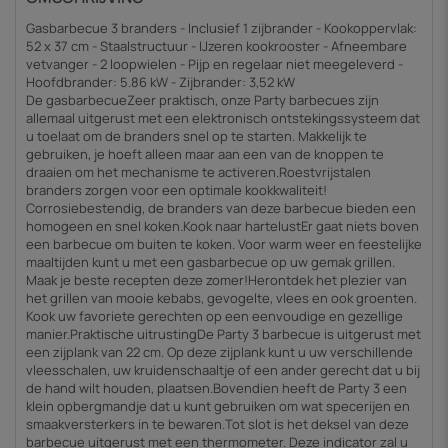
Gasbarbecue 3 branders - Inclusief 1 zijbrander - Kookoppervlak:
52 x 37 cm - Staalstructuur - IJzeren kookrooster - Afneembare
vetvanger - 2 loopwielen - Pijp en regelaar niet meegeleverd -
Hoofdbrander: 5.86 kW - Zijbrander: 3,52 kW
De gasbarbecueZeer praktisch, onze Party barbecues zijn
allemaal uitgerust met een elektronisch ontstekingssysteem dat
u toelaat om de branders snel op te starten. Makkelijk te
gebruiken, je hoeft alleen maar aan een van de knoppen te
draaien om het mechanisme te activeren.Roestvrijstalen
branders zorgen voor een optimale kookkwaliteit!
Corrosiebestendig, de branders van deze barbecue bieden een
homogeen en snel koken.Kook naar hartelustEr gaat niets boven
een barbecue om buiten te koken. Voor warm weer en feestelijke
maaltijden kunt u met een gasbarbecue op uw gemak grillen.
Maak je beste recepten deze zomer!Herontdek het plezier van
het grillen van mooie kebabs, gevogelte, vlees en ook groenten.
Kook uw favoriete gerechten op een eenvoudige en gezellige
manier.Praktische uitrustingDe Party 3 barbecue is uitgerust met
een zijplank van 22 cm. Op deze zijplank kunt u uw verschillende
vleesschalen, uw kruidenschaaltje of een ander gerecht dat u bij
de hand wilt houden, plaatsen.Bovendien heeft de Party 3 een
klein opbergmandje dat u kunt gebruiken om wat specerijen en
smaakversterkers in te bewaren.Tot slot is het deksel van deze
barbecue uitgerust met een thermometer. Deze indicator zal u