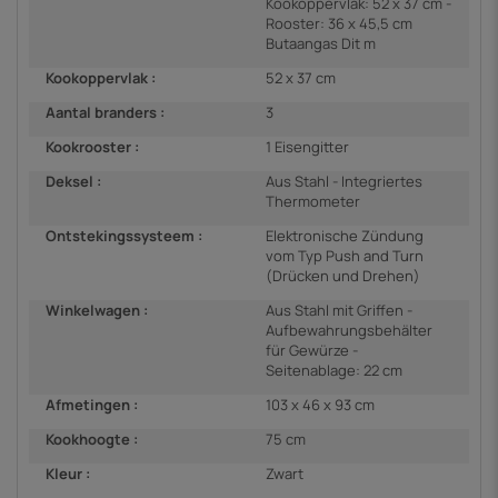
Kookoppervlak: 52 x 37 cm -
Rooster: 36 x 45,5 cm
Butaangas Dit m
Kookoppervlak :
52 x 37 cm
Aantal branders :
3
Kookrooster :
1 Eisengitter
Deksel :
Aus Stahl - Integriertes
Thermometer
Ontstekingssysteem :
Elektronische Zündung
vom Typ Push and Turn
(Drücken und Drehen)
Winkelwagen :
Aus Stahl mit Griffen -
Aufbewahrungsbehälter
für Gewürze -
Seitenablage: 22 cm
Afmetingen :
103 x 46 x 93 cm
Kookhoogte :
75 cm
Kleur :
Zwart