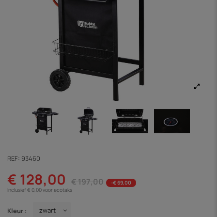
REF:
93460
€ 128,00
€ 197,00
-€ 69,00
Inclusief € 0,00 voor ecotaks
Kleur :