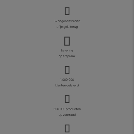
14 dagen tevreden
of je geld terug
Levering
op afspraak
1.000.000
klanten geleverd
500.000 producten
op voorraad