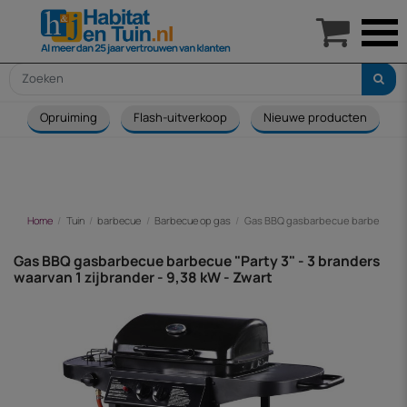

Opruiming
Flash-uitverkoop
Nieuwe producten
Home
Tuin
barbecue
Barbecue op gas
Gas BBQ gasbarbecue barbecue "Part
Gas BBQ gasbarbecue barbecue "Party 3" - 3 branders
waarvan 1 zijbrander - 9,38 kW - Zwart
-€ 69,00