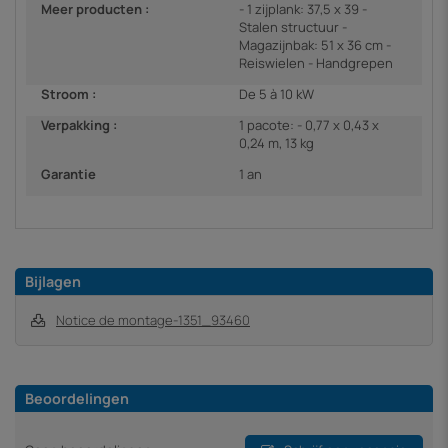
Meer producten :
- 1 zijplank: 37,5 x 39 -
Stalen structuur -
Magazijnbak: 51 x 36 cm -
Reiswielen - Handgrepen
Stroom :
De 5 à 10 kW
Verpakking :
1 pacote: - 0,77 x 0,43 x
0,24 m, 13 kg
Garantie
1 an
Bijlagen
Notice de montage-1351_93460
Beoordelingen