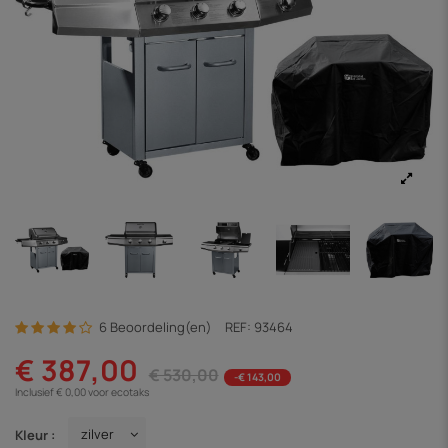
6 Beoordeling(en)
REF:
93464
€ 387,00
€ 530,00
-€ 143,00
Inclusief € 0,00 voor ecotaks
Kleur :