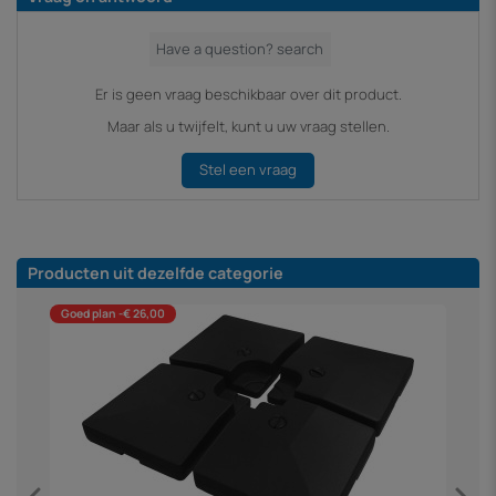
Er is geen vraag beschikbaar over dit product.
Maar als u twijfelt, kunt u uw vraag stellen.
Stel een vraag
Producten uit dezelfde categorie
Goed plan -€ 26,00