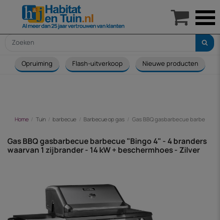

Opruiming
Flash-uitverkoop
Nieuwe producten
Home
Tuin
barbecue
Barbecue op gas
Gas BBQ gasbarbecue barbecue "Bin
Gas BBQ gasbarbecue barbecue "Bingo 4" - 4 branders
waarvan 1 zijbrander - 14 kW + beschermhoes - Zilver
-€ 143,00