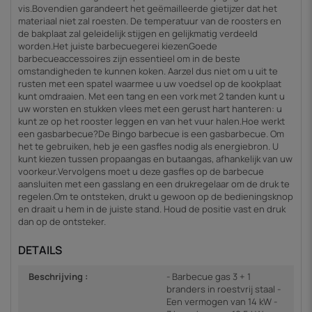
vis.Bovendien garandeert het geëmailleerde gietijzer dat het
materiaal niet zal roesten. De temperatuur van de roosters en
de bakplaat zal geleidelijk stijgen en gelijkmatig verdeeld
worden.Het juiste barbecuegerei kiezenGoede
barbecueaccessoires zijn essentieel om in de beste
omstandigheden te kunnen koken. Aarzel dus niet om u uit te
rusten met een spatel waarmee u uw voedsel op de kookplaat
kunt omdraaien. Met een tang en een vork met 2 tanden kunt u
uw worsten en stukken vlees met een gerust hart hanteren: u
kunt ze op het rooster leggen en van het vuur halen.Hoe werkt
een gasbarbecue?De Bingo barbecue is een gasbarbecue. Om
het te gebruiken, heb je een gasfles nodig als energiebron. U
kunt kiezen tussen propaangas en butaangas, afhankelijk van uw
voorkeur.Vervolgens moet u deze gasfles op de barbecue
aansluiten met een gasslang en een drukregelaar om de druk te
regelen.Om te ontsteken, drukt u gewoon op de bedieningsknop
en draait u hem in de juiste stand. Houd de positie vast en druk
dan op de ontsteker.
DETAILS
Beschrijving :
- Barbecue gas 3 + 1
branders in roestvrij staal -
Een vermogen van 14 kW -