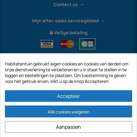
Contact us
Mijn after-sales servicegebied
Veilige betaling
Habitatentuin gebruikt eigen cookies en cookies van derden om
onze dienstverlening te verbeteren en u in staat te stellen in te
loggen en bestellingen te plaatsen. Om toestemming te geven
voor het gebruik ervan, klikt u op de knop 'Accepteren'.
International
Accepteer
Alle cookies weigeren
https://www.habitatentuin.nl is een site van het bedrijf GECODIS SA met een
Aanpassen
kapitaal van € 187.203,29, 32 Rue de Paradis - PARIJS 75010 (FRANKRIJK).
GECODIS.SA opgericht op 04/11/1998 is een dochteronderneming van ODAYA ​​​​