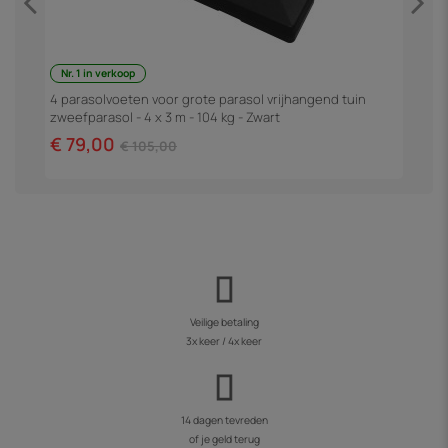
Nr. 1 in verkoop
4"
P
3
4 parasolvoeten voor grote parasol vrijhangend tuin
zweefparasol - 4 x 3 m - 104 kg - Zwart
€
€ 79,00
€ 105,00
Veilige betaling
3x keer / 4x keer
14 dagen tevreden
of je geld terug